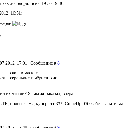
м как договорились с 19 до 19-30,
2012, 16:51)
--------------------
езерве
о
.07.2012, 17:01 | Сообщение #
8
аказываю... в маскве
см... серенькие и чёрненькие...
л их что ли? Я там же заказал, вчера...
-TE, подвеска +2, купер стт 33*, ComeUp 9500 - без фанатизма...
.07.2012, 17:48 | Сообщение #
9