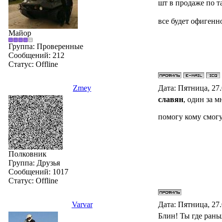
шт в продаже по та
все будет офигенн
Майор
Группа: Проверенные
Сообщений:
212
Статус:
Offline
Zmey
Дата: Пятница, 27
славян
, один за м
помогу кому смогу.
Полковник
Группа: Друзья
Сообщений:
1017
Статус:
Offline
Varvar
Дата: Пятница, 27
Блин! Ты где раньш