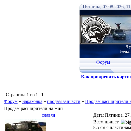
Пятница, 07.08.2026, 11
Я у
Речка,
Форум
Как прикрепить карти
Страница
1
из
1
1
Форум
»
Барахолка
»
продам запчасти
»
Продам расширители 
Продам расширители на жип
славян
Дата: Пятница, 27
Всем привет.
8,5 см с пластинам