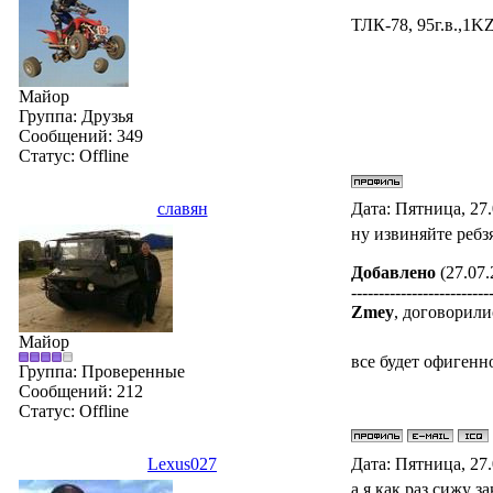
ТЛК-78, 95г.в.,1KZ
Майор
Группа: Друзья
Сообщений:
349
Статус:
Offline
славян
Дата: Пятница, 27
ну извиняйте ребз
Добавлено
(27.07.
-------------------------
Zmey
, договорили
Майор
все будет офигенн
Группа: Проверенные
Сообщений:
212
Статус:
Offline
Lexus027
Дата: Пятница, 27
а я как раз сижу з