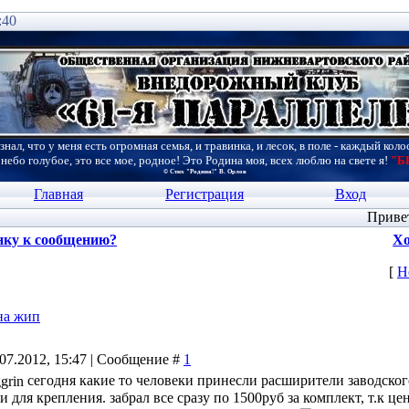
:40
знал, что у меня есть огромная семья, и травинка, и лесок, в поле - каждый коло
 небо голубое, это все мое, родное! Это Родина моя, всех люблю на свете я!
"Б
© Стих "Родина!" В. Орлов
Главная
Регистрация
Вход
Приве
нку к сообщению?
Хо
[
Н
на жип
.07.2012, 15:47 | Сообщение #
1
сегодня какие то человеки принесли расширители заводског
и для крепления. забрал все сразу по 1500руб за комплект, т.к ц