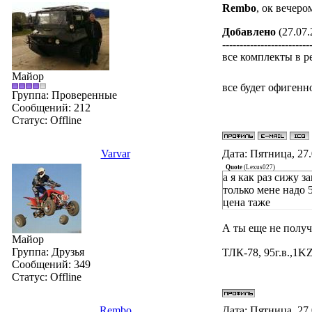
Rembo
, ок вечеро
Добавлено
(27.07.
-------------------------
все комплекты в р
Майор
все будет офигенн
Группа: Проверенные
Сообщений:
212
Статус:
Offline
Varvar
Дата: Пятница, 27
Quote
(
Lexus027
)
а я как раз сижу з
только мене надо 5
цена таже
А ты еще не получи
Майор
Группа: Друзья
ТЛК-78, 95г.в.,1KZ
Сообщений:
349
Статус:
Offline
Rembo
Дата: Пятница, 27