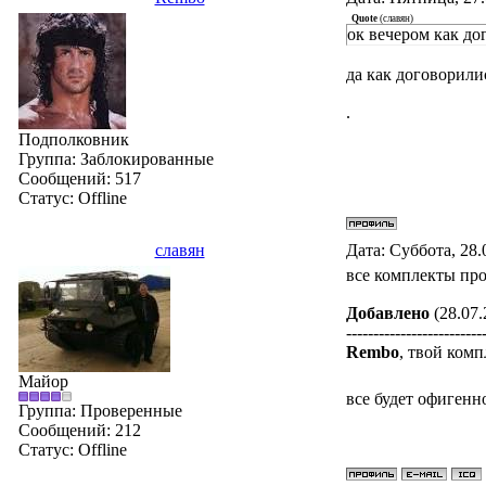
Quote
(
славян
)
ок вечером как до
да как договорили
.
Подполковник
Группа: Заблокированные
Сообщений:
517
Статус:
Offline
славян
Дата: Суббота, 28.
все комплекты пр
Добавлено
(28.07.
-------------------------
Rembo
, твой комп
Майор
все будет офигенн
Группа: Проверенные
Сообщений:
212
Статус:
Offline