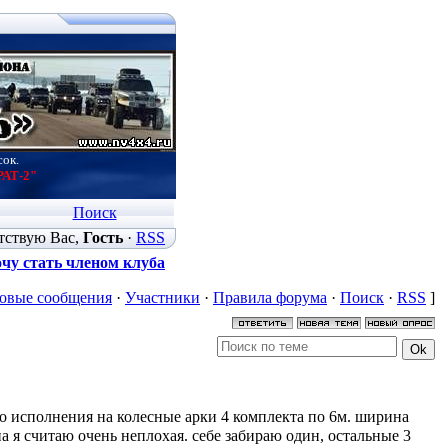
сок.
РАТ-2"
Поиск
тствую Вас
,
Гость
·
RSS
чу стать членом клуба
овые сообщения
·
Участники
·
Правила форума
·
Поиск
·
RSS
]
о исполнения на колесные арки 4 комплекта по 6м. ширина
ена я считаю очень неплохая. себе забираю один, остальные 3