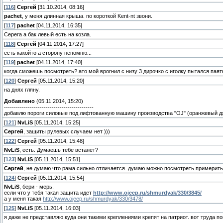
[
116
]
Сергей
[31.10.2014, 08:16]
pachet
, у меня длинная крыша. по короткой Kent-nt звони.
[
117
]
pachet
[04.11.2014, 16:35]
Cерега а бак левый есть на козла.
[
118
]
Сергей
[04.11.2014, 17:27]
есть какойто а сторону непомню...
[
119
]
pachet
[04.11.2014, 17:40]
когда сможешь посмотреть? ато мой врогнил с низу 3 дирочко с иголку пытался паят
[
120
]
Сергей
[05.11.2014, 15:20]
на днях гляну.
Добавлено
(05.11.2014, 15:20)
---------------------------------------------
добавлю пороги силовые под лифтованную машину производства "OJ" (оранжевый джип)
[
121
]
NvLiS
[05.11.2014, 15:25]
Сергей
, защиты рулевых случаем нет )))
[
122
]
Сергей
[05.11.2014, 15:48]
NvLiS
, есть. Думаешь тебе встанет?
[
123
]
NvLiS
[05.11.2014, 15:51]
Сергей
, не думаю что рама сильно отличается. думаю можно посмотреть примерить 
[
124
]
Сергей
[05.11.2014, 15:54]
NvLiS
, бери - мерь.
если что у тебя такая защита идет
http://www.ojeep.ru/shmurdyak/330/3845/
а у меня такая
http://www.ojeep.ru/shmurdyak/330/3478/
[
125
]
NvLiS
[05.11.2014, 16:03]
я даже не представляю куда они такими креплениями крепят на патриот. вот труда по