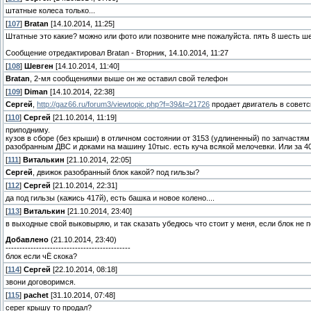
штатные колеса только...
[
107
]
Bratan
[14.10.2014, 11:25]
Штатные это какие? можно или фото или позвоните мне пожалуйста. пять 8 шесть ше
Сообщение отредактировал
Bratan
-
Вторник, 14.10.2014, 11:27
[
108
]
Шевген
[14.10.2014, 11:40]
Bratan
, 2-мя сообщениями выше он же оставил свой телефон
[
109
]
Diman
[14.10.2014, 22:38]
Сергей
,
http://gaz66.ru/forum3/viewtopic.php?f=39&t=21726
продает двигатель в советс
[
110
]
Сергей
[21.10.2014, 11:19]
приподниму.
кузов в сборе (без крыши) в отличном состоянии от 3153 (удлиненный) по запчастям 
разобранным ДВС и доками на машину 10тыс. есть куча всякой мелочевки. Или за 40 
[
111
]
Виталькин
[21.10.2014, 22:05]
Сергей
, движок разобранный блок какой? под гильзы?
[
112
]
Сергей
[21.10.2014, 22:31]
да под гильзы (кажись 417й), есть башка и новое колено....
[
113
]
Виталькин
[21.10.2014, 23:40]
в выходные свой выковыряю, и так сказать убедюсь что стоит у меня, если блок не под
Добавлено
(21.10.2014, 23:40)
---------------------------------------------
блок если чЁ скока?
[
114
]
Сергей
[22.10.2014, 08:18]
звони договоримся.
[
115
]
pachet
[31.10.2014, 07:48]
серег крышу то продал?