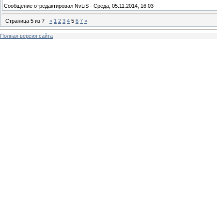
Сообщение отредактировал
NvLiS
-
Среда, 05.11.2014, 16:03
Страница
5
из
7
«
1
2
3
4
5
6
7
»
Полная версия сайта