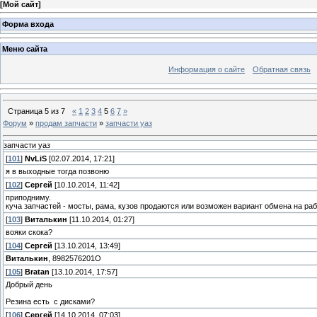
[
Мой сайт
]
Форма входа
Меню сайта
Информация о сайте
Обратная связь
Страница
5
из
7
«
1
2
3
4
5
6
7
»
Форум
»
продам запчасти
»
запчасти уаз
запчасти уаз
[
101
]
NvLiS
[02.07.2014, 17:21]
я в выходные тогда позвоню
[
102
]
Сергей
[10.10.2014, 11:42]
приподниму.
куча запчастей - мосты, рама, кузов продаются или возможен вариант обмена на рабо
[
103
]
Виталькин
[11.10.2014, 01:27]
вояки скока?
[
104
]
Сергей
[13.10.2014, 13:49]
Виталькин
, 8982576201О
[
105
]
Bratan
[13.10.2014, 17:57]
Добрый день
Резина есть с дисками?
[
106
]
Сергей
[14.10.2014, 07:03]