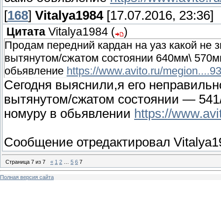
[
168
]
Vitalya1984
[17.07.2016, 23:36]
Цитата
Vitalya1984
(
)
Продам передний кардан на уаз какой не 
вытянутом/сжатом состоянии 640мм\ 570мм
обьявление
https://www.avito.ru/megion....
Сегодня выяснили,я его неправильн
вытянутом/сжатом состоянии — 541/
номуру в обьявлении
https://www.avi
Сообщение отредактировал
Vitalya
Страница
7
из
7
«
1
2
…
5
6
7
Полная версия сайта