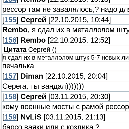
рессор там не завалялось,? надо д
[
155
]
Сергей
[22.10.2015, 10:44]
Rembo
, я сдал их в металлолом шту
[
156
]
Rembo
[22.10.2015, 12:52]
Цитата
Сергей
(
)
я сдал их в металлолом штук 5-7 новых лис
печалька
[
157
]
Diman
[22.10.2015, 20:04]
Серега, ты вандал)))))))
[
158
]
Сергей
[03.11.2015, 20:30]
кому военные мосты с рамой рессор
[
159
]
NvLiS
[03.11.2015, 21:13]
барсо ваяки или с козлика ?