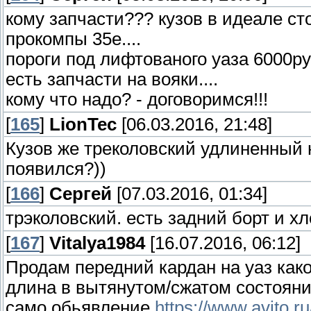
кому запчасти??? кузов в идеале ст
прокомпы 35е....
пороги под лифтованого уаза 6000руб
есть запчасти на вояки....
кому что надо? - договоримся!!!
[
165
]
LionTec
[06.03.2016, 21:48]
Кузов же треколовский удлиненный
появился?))
[
166
]
Сергей
[07.03.2016, 01:34]
трэколовский. есть задний борт и хл
[
167
]
Vitalya1984
[16.07.2016, 06:12]
Продам передний кардан на уаз как
длина в вытянутом/сжатом состояни
само обьявление
https://www.avito.r