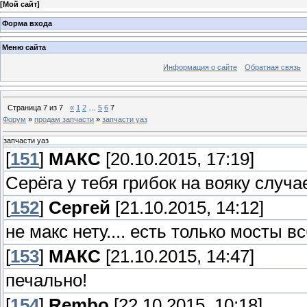
[
Мой сайт
]
Форма входа
Меню сайта
Информация о сайте
Обратная связь
Страница
7
из
7
«
1
2
…
5
6
7
Форум
»
продам запчасти
»
запчасти уаз
запчасти уаз
[
151
]
МАКС
[20.10.2015, 17:19]
Серёга у тебя грибок на вояку случ
[
152
]
Сергей
[21.10.2015, 14:12]
не макс нету.... есть только мосты в
[
153
]
МАКС
[21.10.2015, 14:47]
печально!
[
154
]
Rembo
[22.10.2015, 10:18]