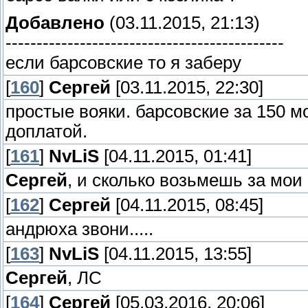
Добавлено
(03.11.2015, 21:13)
---------------------------------------------
если барсовские то я заберу
[
160
]
Сергей
[03.11.2015, 22:30]
простые вояки. барсовские за 150 м
доплатой.
[
161
]
NvLiS
[04.11.2015, 01:41]
Сергей
, и сколько возьмешь за мои
[
162
]
Сергей
[04.11.2015, 08:45]
андрюха звони.....
[
163
]
NvLiS
[04.11.2015, 13:55]
Сергей
, ЛС
[
164
]
Сергей
[05.03.2016, 20:06]