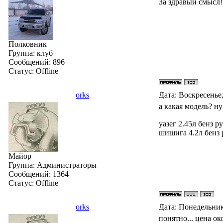
За здравый смысл!
Полковник
Группа: клуб
Сообщений:
896
Статус:
Offline
orks
Дата: Воскресенье,
а какая модель? ну
уазег 2.45л бенз ру
шишига 4.2л бенз р
Майор
Группа: Администраторы
Сообщений:
1364
Статус:
Offline
orks
Дата: Понедельник
понятно... цена ок