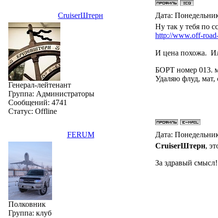
СruiserШтерн
Дата: Понедельник
Ну так у тебя по с
http://www.off-road-
И цена похожа. И
БОРТ номер 013. 
Удаляю флуд, мат,
Генерал-лейтенант
Группа: Администраторы
Сообщений:
4741
Статус:
Offline
FERUM
Дата: Понедельник
СruiserШтерн
, э
За здравый смысл!
Полковник
Группа: клуб