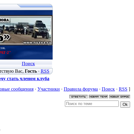
сок.
РАТ-2"
Поиск
тствую Вас
,
Гость
·
RSS
чу стать членом клуба
овые сообщения
·
Участники
·
Правила форума
·
Поиск
·
RSS
]