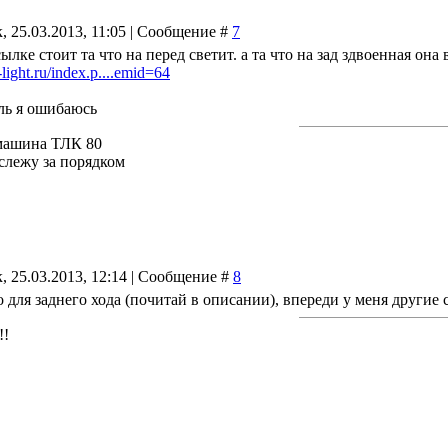
, 25.03.2013, 11:05 | Сообщение #
7
сылке стоит та что на перед светит. а та что на зад здвоенная она
light.ru/index.p....emid=64
ль я ошибаюсь
машина ТЛК 80
 слежу за порядком
, 25.03.2013, 12:14 | Сообщение #
8
то для заднего хода (почитай в описании), впереди у меня другие с
!!