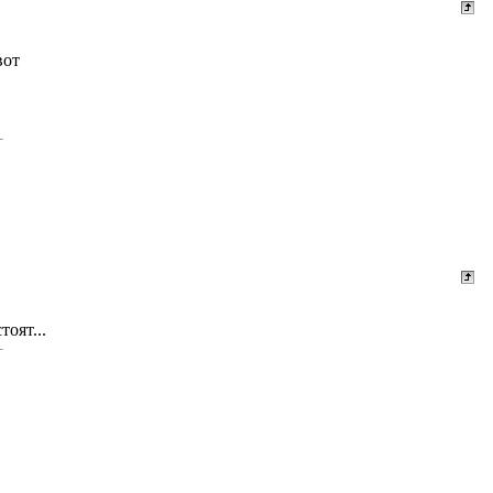
 вот
тоят...