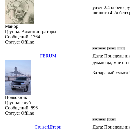
уазег 2.45л бенз ру
шишига 4.2л бенз р
Майор
Группа: Администраторы
Сообщений:
1364
Статус:
Offline
FERUM
Дата: Понедельник
думаю да, мне он 
За здравый смысл!
Полковник
Группа: клуб
Сообщений:
896
Статус:
Offline
СruiserШтерн
Дата: Понедельник