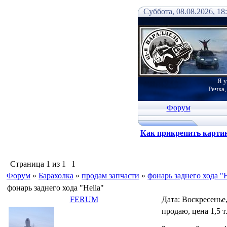
Суббота, 08.08.2026, 18
Я у
Речка,
Форум
Как прикрепить карти
Страница
1
из
1
1
Форум
»
Барахолка
»
продам запчасти
»
фонарь заднего хода "H
фонарь заднего хода "Hella"
FERUM
Дата: Воскресенье,
продаю, цена 1,5 т.