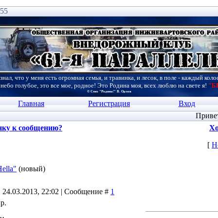
:55
знал, что у меня есть огромная семья, и травинка, и лесок, в поле - каждый коло
 небо голубое, это все мое, родное! Это Родина моя, всех люблю на свете я!
"Б
© Стих "Родина!" В. Орлов
Главная
Регистрация
Вход
Приве
нку к сообщению?
Хо
[
Н
ella"
(новый)
 24.03.2013, 22:02 | Сообщение #
1
р.