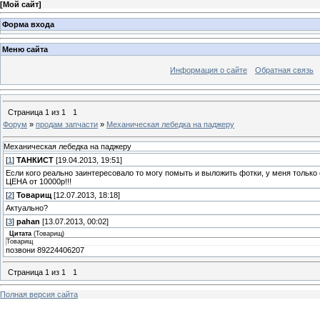
[
Мой сайт
]
Форма входа
Меню сайта
Информация о сайте
Обратная связь
Страница
1
из
1
1
Форум
»
продам запчасти
»
Механическая лебедка на паджеру
Механическая лебедка на паджеру
[
1
]
ТАНКИСТ
[19.04.2013, 19:51]
Если кого реально заинтересовало то могу помыть и выложить фотки, у меня только 
ЦЕНА от 10000р!!!
[
2
]
Товарищ
[12.07.2013, 18:18]
Актуально?
[
3
]
pahan
[13.07.2013, 00:02]
Цитата
(
Товарищ
)
Товарищ
позвони 89224406207
Страница
1
из
1
1
Полная версия сайта