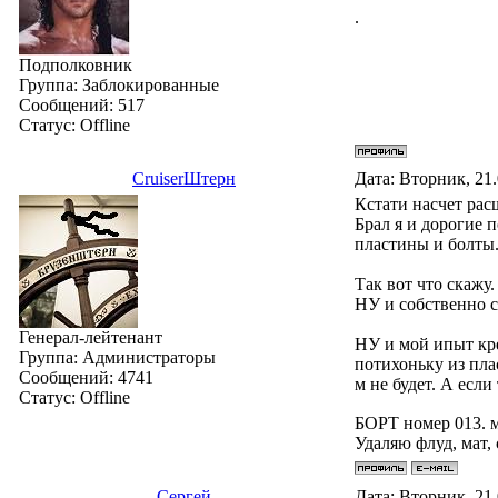
.
Подполковник
Группа: Заблокированные
Сообщений:
517
Статус:
Offline
СruiserШтерн
Дата: Вторник, 21
Кстати насчет рас
Брал я и дорогие 
пластины и болты.
Так вот что скажу
НУ и собственно с
Генерал-лейтенант
НУ и мой ипыт кре
Группа: Администраторы
потихоньку из пла
Сообщений:
4741
м не будет. А есл
Статус:
Offline
БОРТ номер 013. 
Удаляю флуд, мат,
Сергей
Дата: Вторник, 21