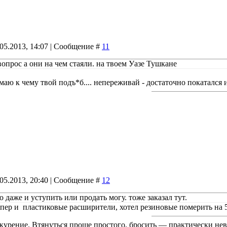
.05.2013, 14:07 | Сообщение #
11
вопрос а они на чем стаяли. на твоем Уазе Тушкане
маю к чему твой подъ*б.... непереживай - достаточно покатался 
.05.2013, 20:40 | Сообщение #
12
 даже и уступить или продать могу. тоже заказал тут.
пер и пластиковые расширители, хотел резиновые померить на 5 и
курение. Втянуться проще простого, бросить — практически не