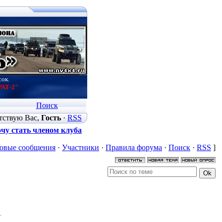
сок.
РАТ-2"
Поиск
тствую Вас
,
Гость
·
RSS
чу стать членом клуба
овые сообщения
·
Участники
·
Правила форума
·
Поиск
·
RSS
]