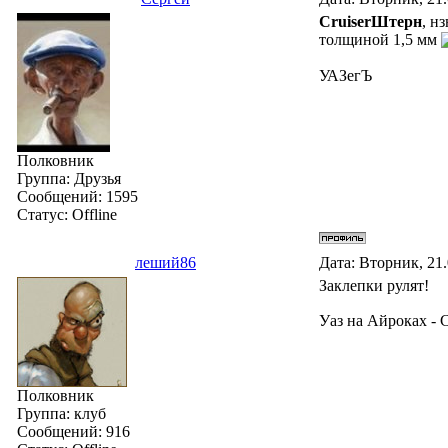
СruiserШтерн
, н
толщиной 1,5 мм
УАЗегЪ
Полковник
Группа: Друзья
Сообщений:
1595
Статус:
Offline
леший86
Дата: Вторник, 21
Заклепки рулят!
Уаз на Айроках -
Полковник
Группа: клуб
Сообщений:
916