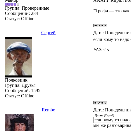
Майор
ААА!!! Кирил пом
Группа: Проверенные
"Трофи — это как 
Сообщений:
284
Статус:
Offline
Сергей
Дата: Понедельник
если кому то надо 
УАЗегЪ
Полковник
Группа: Друзья
Сообщений:
1595
Статус:
Offline
Rembo
Дата: Понедельник
Цитата
(
Сергей
)
если кому то надо 
мы же разговарива