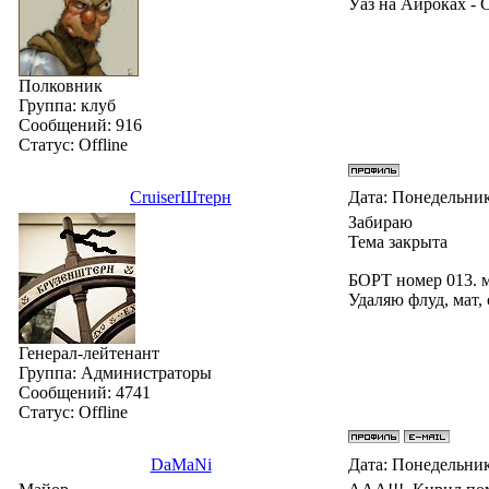
Уаз на Айроках -
Полковник
Группа: клуб
Сообщений:
916
Статус:
Offline
СruiserШтерн
Дата: Понедельник
Забираю
Тема закрыта
БОРТ номер 013. 
Удаляю флуд, мат,
Генерал-лейтенант
Группа: Администраторы
Сообщений:
4741
Статус:
Offline
DaMaNi
Дата: Понедельник