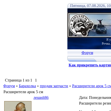
Пятница, 07.08.2026, 10
Я у
Речка,
Форум
Как прикрепить карти
Страница
1
из
1
1
Форум
»
Барахолка
»
продам запчасти
»
Расширители арок 5 с
Расширители арок 5 см
леший86
Дата: Понедельник
Расширители резин