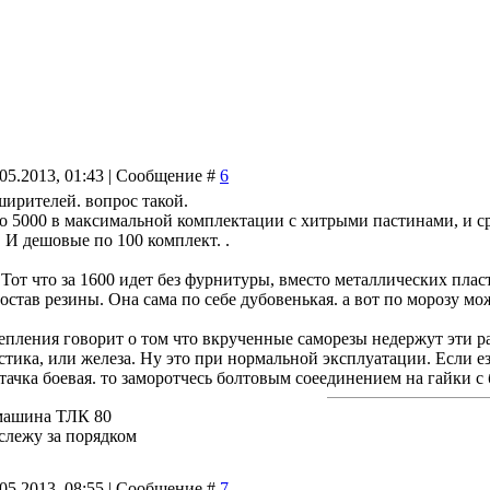
.05.2013, 01:43 | Сообщение #
6
ширителей. вопрос такой.
по 5000 в максимальной комплектации с хитрыми пастинами, и с
 И дешовые по 100 комплект. .
. Тот что за 1600 идет без фурнитуры, вместо металлических пла
остав резины. Она сама по себе дубовенькая. а вот по морозу мо
пления говорит о том что вкрученные саморезы недержут эти р
стика, или железа. Ну это при нормальной эксплуатации. Если е
и тачка боевая. то заморотчесь болтовым соеединением на гайки
машина ТЛК 80
 слежу за порядком
.05.2013, 08:55 | Сообщение #
7