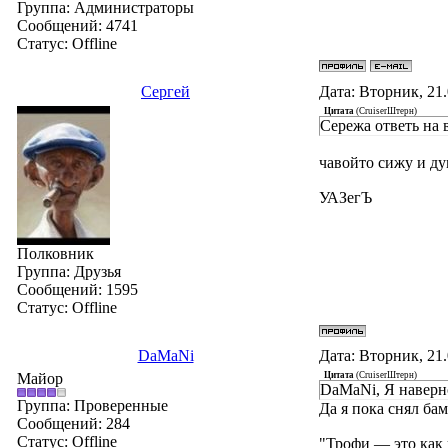
Группа: Администраторы
Сообщений:
4741
Статус:
Offline
Сергей
Дата: Вторник, 21
Цитата
(
СruiserШтерн
)
Сережа ответь на 
чавойто сижу и ду
УАЗегЪ
Полковник
Группа: Друзья
Сообщений:
1595
Статус:
Offline
DaMaNi
Дата: Вторник, 21
Майор
Цитата
(
СruiserШтерн
)
DaMaNi, Я наверно
Группа: Проверенные
Да я пока снял бам
Сообщений:
284
Статус:
Offline
"Трофи — это как 