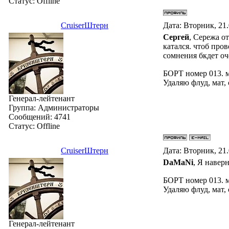
Статус:
Offline
СruiserШтерн
Дата: Вторник, 21
Сергей
, Сережа о
катался. чтоб про
сомнения бкдет оч
БОРТ номер 013. 
Удаляю флуд, мат,
Генерал-лейтенант
Группа: Администраторы
Сообщений:
4741
Статус:
Offline
СruiserШтерн
Дата: Вторник, 21
DaMaNi
, Я наверн
БОРТ номер 013. 
Удаляю флуд, мат,
Генерал-лейтенант