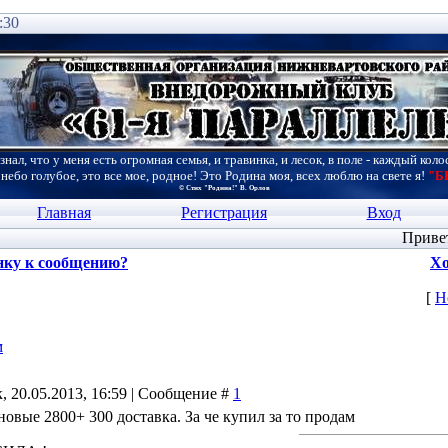
:30
знал, что у меня есть огромная семья, и травинка, и лесок, в поле - каждый коло
 небо голубое, это все мое, родное! Это Родина моя, всех люблю на свете я!
"Б
© Стих "Родина!" В. Орлов
Главная
Регистрация
Вход
Приве
нку к сообщению?
Хо
[
Н
м
, 20.05.2013, 16:59 | Сообщение #
1
овые 2800+ 300 доставка. За че купил за то продам