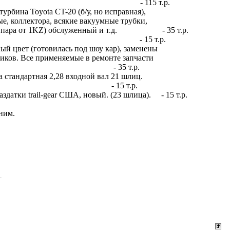
установку на Хайлакса, - 115 т.р.
турбина Toyota CT-20 (б/у, но исправная),
, коллектора, всякие вакуумные трубки,
рная пара от 1KZ) обслуженный и т.д. - 35 т.р.
ся замена сальников) - 15 т.р.
й цвет (готовилась под шоу кар), заменены
иков. Все применяемые в ремонте запчасти
 - 35 т.р.
а стандартная 2,28 входной вал 21 шлиц.
 15 т.р.
датки trail-gear США, новый. (23 шлица). - 15 т.р.
ним.