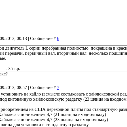
.09.2013, 00:13 | Сообщение #
6
 двигатель L серии перебранная полностью, покрашена в красн
ей передачи, первичный вал, вторичный вал, несколько подшип
оригинальные.
т.р.
юкс?
.09.2013, 08:57 | Сообщение #
7
е установить на хайло (всмысле состыковать с хайлюксовской ра
под китованную хайлюксовскую раздатку (23 шлица на входном ва
приобретением из США переходной плиты под стандартную разда
здатку Хайлакса с понижением 4,7 (21 шли
здатку Хайлакса с понижением 4,7 (23 шлиц
 вал 23 шлица для установки в станд