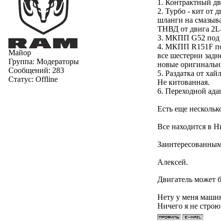
1. Контрактн
2. Турбо - кит от 
шланги на смазыва
ТНВД от двига 2
3. МКПП G52
4. МКПП R151F под
Майор
все шестерни задн
Группа: Модераторы
новы
Сообщений:
283
5. Раздатка от ха
Статус:
Offline
Не 
6. Переходной ада
Есть еще нескольк
Все находится в Н
Заинтересованным 
Алексей.
Двигатель может 
Нету у меня маши
Ничего я не строю