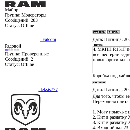
Майор
Группа: Модераторы
Сообщений:
283
Статус:
Offline
_Falcom
Дата: Пятница, 20
Рядовой
Цитата
4. МКПП R151F под
Группа: Проверенные
все шестерни задн
Сообщений:
2
новые 
Статус:
Offline
- 35 
Коробка под хайл
aleksis777
Дата: Пятница, 20
Для того, чтобы е
Переходная плита 
1. Могу помочь с 
2. Кит в ра
3. Кит в ра
4. Входной