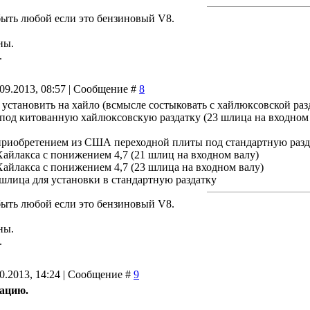
быть любой если это бензиновый V8.
ны.
.
.09.2013, 08:57 | Сообщение #
8
е установить на хайло (всмысле состыковать с хайлюксовской ра
под китованную хайлюксовскую раздатку (23 шлица на входном ва
приобретением из США переходной плиты под стандартную разда
здатку Хайлакса с понижением 4,7 (21 шли
здатку Хайлакса с понижением 4,7 (23 шлиц
 вал 23 шлица для установки в станд
быть любой если это бензиновый V8.
ны.
.
10.2013, 14:24 | Сообщение #
9
ацию.