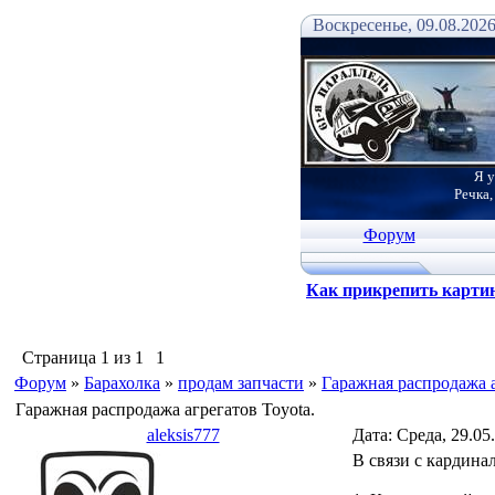
Воскресенье, 09.08.2026
Я у
Речка,
Форум
Как прикрепить карти
Страница
1
из
1
1
Форум
»
Барахолка
»
продам запчасти
»
Гаражная распродажа а
Гаражная распродажа агрегатов Toyota.
aleksis777
Дата: Среда, 29.05
В связи с кардина