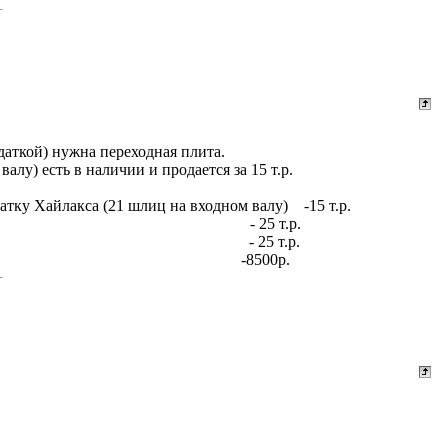
здаткой) нужна переходная плита.
лу) есть в наличии и продается за 15 т.р.
тку Хайлакса (21 шлиц на входном валу) -15 т.р.
ц на входном валу) - 25 т.р.
а на входном валу) - 25 т.р.
артную раздатку -8500р.