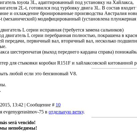
ный двигатель toyota 3L, адаптированный по
двигателя 2L-t, готовился под турбовку двига 3L. В состав входит
ание и охлаждение бронированные производства Австралия новы
L-t (механический) модифицированный (установлена плунж
 под двигатель L серии исправная (требует
 двигатель L серии перебранная полностью, покрашена в красн
ей передачи, первичный вал, вторичный вал, несколько подшип
е оригинальные.
йлакса шестеренчатая (выход переднего кардана справа) понижайк
 китованн
птер для стыковки коробки R151F и хайлаксовской китованной раз
быть любой если это бензиновый V8.
ны.
.
.2015, 13:42 | Сообщение #
10
 evgenygerasimov-75 в
отдельную ветку
.
más será vencido!
 мы непобедимы!