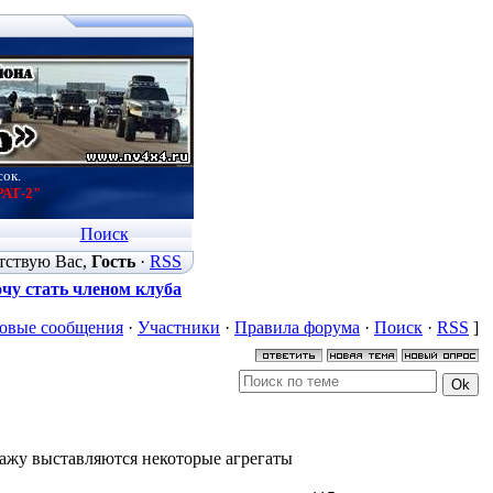
сок.
РАТ-2"
Поиск
тствую Вас
,
Гость
·
RSS
чу стать членом клуба
овые сообщения
·
Участники
·
Правила форума
·
Поиск
·
RSS
]
дажу выставляются некоторые агрегаты