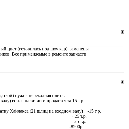
ый цвет (готовилась под шоу кар), заменены
ников. Все применяемые в ремонте запчасти
здаткой) нужна переходная плита.
лу) есть в наличии и продается за 15 т.р.
тку Хайлакса (21 шлиц на входном валу) -15 т.р.
ц на входном валу) - 25 т.р.
а на входном валу) - 25 т.р.
артную раздатку -8500р.