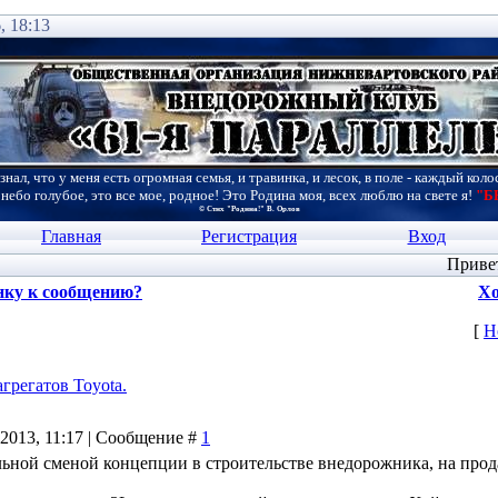
, 18:13
знал, что у меня есть огромная семья, и травинка, и лесок, в поле - каждый коло
 небо голубое, это все мое, родное! Это Родина моя, всех люблю на свете я!
"Б
© Стих "Родина!" В. Орлов
Главная
Регистрация
Вход
Приве
нку к сообщению?
Хо
[
Н
грегатов Toyota.
.2013, 11:17 | Сообщение #
1
льной сменой концепции в строительстве внедорожника, на про