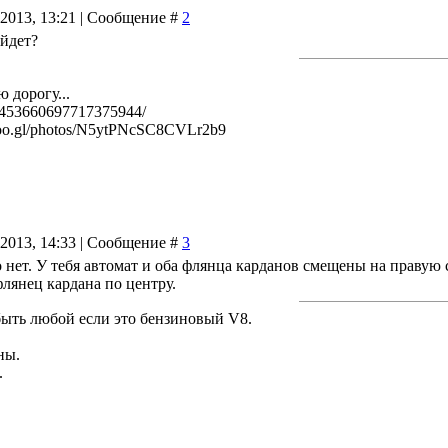
.2013, 13:21 | Сообщение #
2
ойдет?
 дорогу...
l/453660697717375944/
/goo.gl/photos/N5ytPNcSC8CVLr2b9
.2013, 14:33 | Сообщение #
3
о нет. У тебя автомат и оба флянца карданов смещены на правую 
флянец кардана по центру.
быть любой если это бензиновый V8.
ны.
.