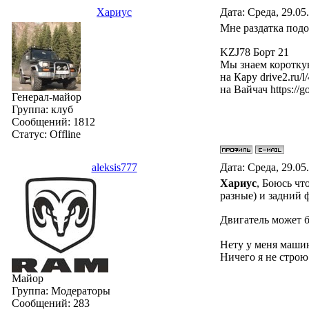
Хариус
Дата: Среда, 29.05
Мне раздатка под
KZJ78 Борт 21
Мы знаем короткую
на Кару drive2.ru/
на Вайчач https:/
Генерал-майор
Группа: клуб
Сообщений:
1812
Статус:
Offline
aleksis777
Дата: Среда, 29.05
Хариус
, Боюсь чт
разные) и задний 
Двигатель может 
Нету у меня маши
Ничего я не строю
Майор
Группа: Модераторы
Сообщений:
283