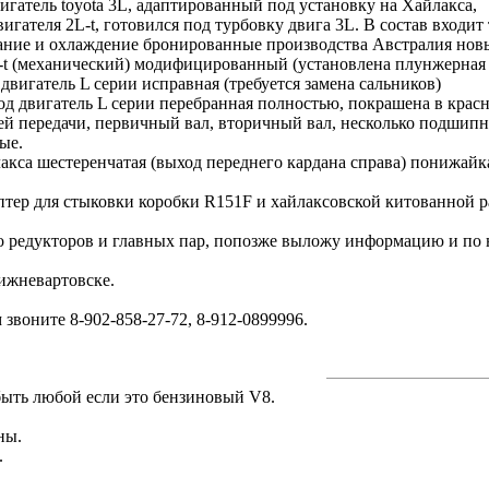
ый двигатель toyota 3L, адаптированный под 
двигателя 2L-t, готовился под турбовку двига 3L. В состав входит 
ние и охлаждение бронированные производства Австралия новые
L-t (механический) модифицированный (установлена плунже
 под двигатель L серии исправная (требует
 двигатель L серии перебранная полностью, покрашена в красны
ей передачи, первичный вал, вторичный вал, несколько подшипн
е оригинальные.
йлакса шестеренчатая (выход переднего кардана справа) понижайк
китованная. -
птер для стыковки коробки R151F и хайлаксовской китованной раз
о редукторов и главных пар, попозже выложу информацию и по 
ижневартовске.
звоните 8-902-858-27-72, 8-912-0899996.
быть любой если это бензиновый V8.
ны.
.