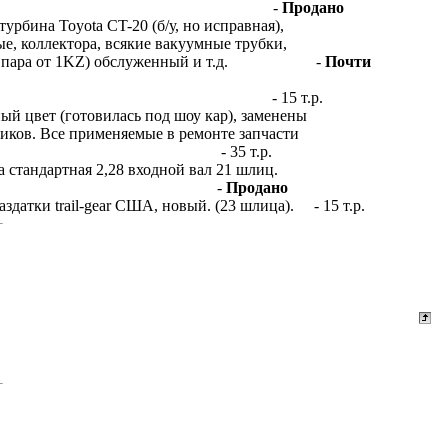
д установку на Хайлакса, -
Продано
 турбина Toyota CT-20 (б/у, но исправная),
е, коллектора, всякие вакуумные трубки,
ерная пара от 1KZ) обслуженный и т.д. -
Почти
ся замена сальников) - 15 т.р.
ый цвет (готовилась под шоу кар), заменены
ников. Все применяемые в ремонте запчасти
 - 35 т.р.
а стандартная 2,28 входной вал 21 шлиц.
ая. -
Продано
датки trail-gear США, новый. (23 шлица). - 15 т.р.