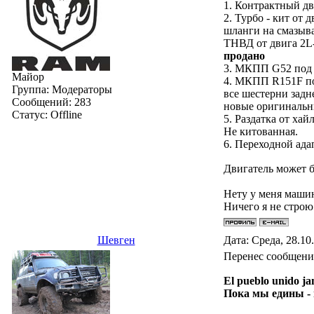
1. Контракт
2. Турбо - кит от 
шланги на смазыв
ТНВД от двига 2
продано
3. МКПП G52
Майор
4. МКПП R151F под
Группа: Модераторы
все шестерни задн
Сообщений:
283
новы
Статус:
Offline
5. Раздатка от ха
Не
6. Переходной ада
Двигатель может 
Нету у меня маши
Ничего я не строю
Шевген
Дата: Среда, 28.10
Перенес сообщения
El pueblo unido ja
Пока мы едины -