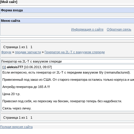
[
Мой сайт
]
Форма входа
Меню сайта
Информация о сайте
Обратная связь
Страница
1
из
1
1
Форум
»
продам запчасти
»
Генератор на 2L-T с вакуумом спереди
Генератор на 2L-T с вакуумом спереди
[
1
]
aleksis777
[10.06.2013, 09:07]
Если интересно, есть генератор от 2L-T с передним вакуумом б/у (remanufactured).
Привезенный под заказ из США. От старого генератора остались только корпуса и шк
Апгрейд генератора до 165 А !!!
Цена 20 т.р.
Привозил под себя, но перехожу на бензин, генератор теперь без надобности.
Связь через личку.
Страница
1
из
1
1
Полная версия сайта