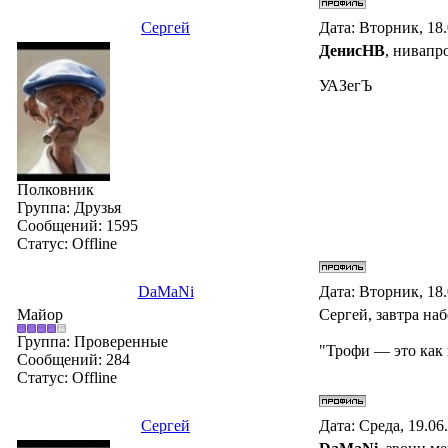
Сергей
Дата: Вторник, 18
ДенисНВ
, нивапро
УАЗегЪ
Полковник
Группа: Друзья
Сообщений:
1595
Статус:
Offline
DaMaNi
Дата: Вторник, 18
Майор
Сергей, завтра на
Группа: Проверенные
"Трофи — это как 
Сообщений:
284
Статус:
Offline
Сергей
Дата: Среда, 19.06