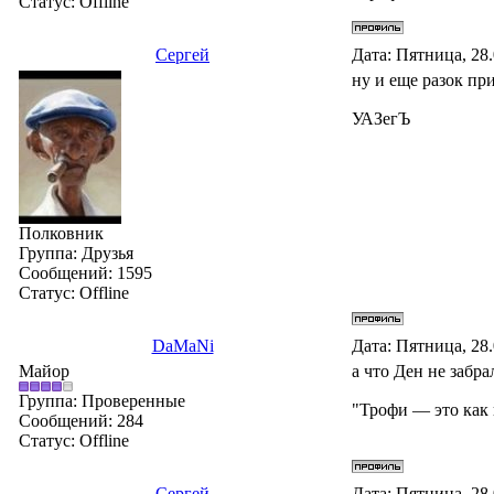
Статус:
Offline
Сергей
Дата: Пятница, 28
ну и еще разок при
УАЗегЪ
Полковник
Группа: Друзья
Сообщений:
1595
Статус:
Offline
DaMaNi
Дата: Пятница, 28
Майор
а что Ден не забра
Группа: Проверенные
"Трофи — это как 
Сообщений:
284
Статус:
Offline
Сергей
Дата: Пятница, 28