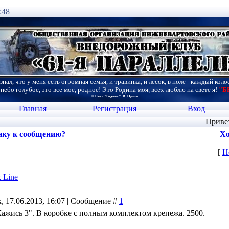
:48
знал, что у меня есть огромная семья, и травинка, и лесок, в поле - каждый коло
 небо голубое, это все мое, родное! Это Родина моя, всех люблю на свете я!
"Б
© Стих "Родина!" В. Орлов
Главная
Регистрация
Вход
Приве
нку к сообщению?
Хо
[
Н
 Line
, 17.06.2013, 16:07 | Сообщение #
1
Кажись 3". В коробке с полным комплектом крепежа. 2500.