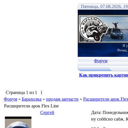
Пятница, 07.08.2026, 19
Я у
Речка,
Форум
Как прикрепить карти
Страница
1
из
1
1
Форум
»
Барахолка
»
продам запчасти
»
Расширители арок Flex
Расширители арок Flex Line
Сергей
Дата: Понедельник
ну соббсно сабж. 