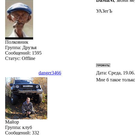
DaMaNi
, звони м
УАЗегЪ
Полковник
Группа: Друзья
Сообщений:
1595
Статус:
Offline
danger3466
Дата: Среда, 19.06
Мне б такое только 
Майор
Группа: клуб
Сообщений:
332