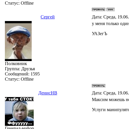
Статус:
Offline
Сергей
Дата: Среда, 19.06
у меня только оди
УАЗегЪ
Полковник
Группа: Друзья
Сообщений:
1595
Статус:
Offline
ДенисНВ
Дата: Среда, 19.06
Максим можешь не 
Услуги манипулято
Генерал-майор