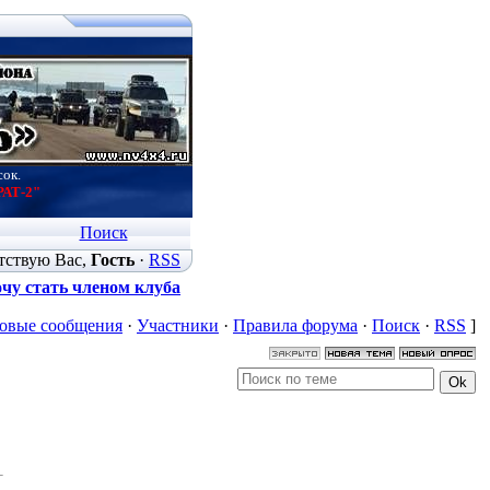
сок.
РАТ-2"
Поиск
тствую Вас
,
Гость
·
RSS
чу стать членом клуба
овые сообщения
·
Участники
·
Правила форума
·
Поиск
·
RSS
]