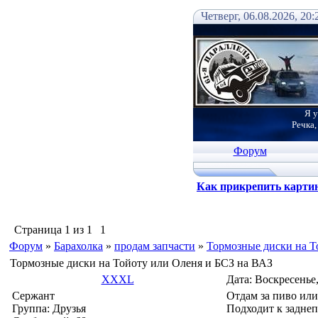
Четверг, 06.08.2026, 20:
Я у
Речка,
Форум
Как прикрепить карти
Страница
1
из
1
1
Форум
»
Барахолка
»
продам запчасти
»
Тормозные диски на Т
Тормозные диски на Тойоту или Оленя и БСЗ на ВАЗ
XXXL
Дата: Воскресенье,
Сержант
Отдам за пиво ил
Группа: Друзья
Подходит к задне