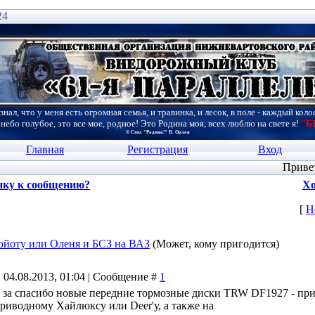
24
знал, что у меня есть огромная семья, и травинка, и лесок, в поле - каждый коло
 небо голубое, это все мое, родное! Это Родина моя, всех люблю на свете я!
"Б
© Стих "Родина!" В. Орлов
Главная
Регистрация
Вход
Приве
нку к сообщению?
Хо
[
Н
ойоту или Оленя и БСЗ на ВАЗ
(Может, кому пригодится)
 04.08.2013, 01:04 | Сообщение #
1
и за спасибо новые передние тормозные диски TRW DF1927 - пр
приводному Хайлюксу или Deer'у, а также на