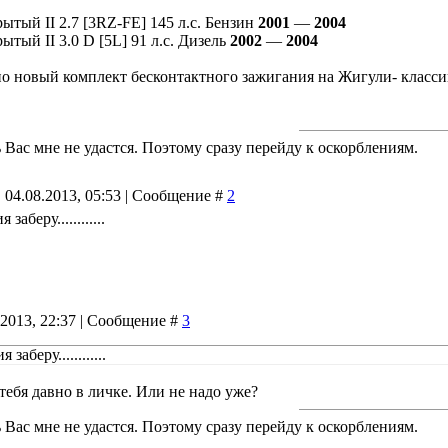
рытый II 2.7 [3RZ-FE] 145 л.с. Бензин
2001
—
2004
рытый II 3.0 D [5L] 91 л.с. Дизель
2002
—
2004
но новый комплект бесконтактного зажигания на Жигули- класси
 Вас мне не удастся. Поэтому сразу перейду к оскорблениям.
 04.08.2013, 05:53 | Сообщение #
2
аберу............
.2013, 22:37 | Сообщение #
3
аберу............
тебя давно в личке. Или не надо уже?
 Вас мне не удастся. Поэтому сразу перейду к оскорблениям.