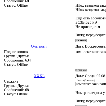
Сообщений:
68
Статус:
Offline
Hilux вездеход зак
Hilux вездеход зак
Ещё есть абсолют
БСЗВ.625 РЭ
Не пригодился
Вижу, переубедить
Олеганыч
Дата: Воскресенье,
Подполковник
комплект зажигания з
Группа: Друзья
Сообщений:
634
Статус:
Offline
XXXL
Дата: Среда, 07.08
Сержант
Цитата
(
Олеганыч
)
комплект зажигания з
Группа: Друзья
Сообщений:
68
Номер телефона у 
Статус:
Offline
Вижу, переубедить