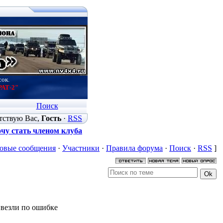
сок.
РАТ-2"
Поиск
тствую Вас
,
Гость
·
RSS
чу стать членом клуба
овые сообщения
·
Участники
·
Правила форума
·
Поиск
·
RSS
]
ивезли по ошибке