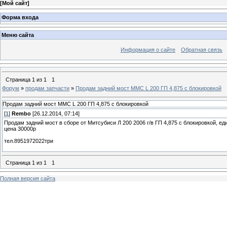
[
Мой сайт
]
Форма входа
Меню сайта
Информация о сайте
Обратная связь
Страница
1
из
1
1
Форум
»
продам запчасти
»
Продам задний мост ММС L 200 ГП 4,875 с блокировкой
Продам задний мост ММС L 200 ГП 4,875 с блокировкой
[
1
]
Rembo
[26.12.2014, 07:14]
Продам задний мост в сборе от Митсубиси Л 200 2006 г/в ГП 4,875 с блокировкой, е
цена 30000р
тел.8951972022три
Страница
1
из
1
1
Полная версия сайта