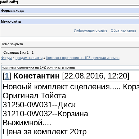
[
Мой сайт
]
Форма входа
Меню сайта
Информация о сайте
Обратная связь
Тема закрыта
Страница
1
из
1
1
Форум
»
продам запчасти
»
Комплект сцепления на 1FZ оригинал и помпа
Комплект сцепления на 1FZ оригинал и помпа
[
1
]
Константин
[22.08.2016, 12:20]
Новоый комплект сцепления..... Ко
Оригинал Тойота
31250-0W031--Диск
31210-0W032--Корзина
Выжимной....
Цена за комплект 20тр