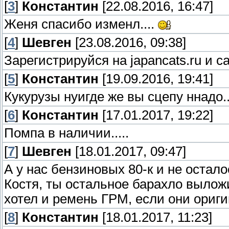
[
3
]
Константин
[22.08.2016, 16:47]
Женя спасибо изменл....
[
4
]
Шевген
[23.08.2016, 09:38]
Зарегистрируйся на japancats.ru и 
[
5
]
Константин
[19.09.2016, 19:41]
Кукурузы нуигде же вы сцепу ннадо.
[
6
]
Константин
[17.01.2017, 19:22]
Помпа в наличии.....
[
7
]
Шевген
[18.01.2017, 09:47]
А у нас бензиновых 80-к и не осталос
Костя, ты остальное барахло выложи
хотел и ремень ГРМ, если они ориги
[
8
]
Константин
[18.01.2017, 11:23]