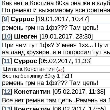
Как нет а Костина 80ка она же в клубе
По ремню и выжимному все оригинал
[
9
]
Суррос
[19.01.2017, 10:47]
ремень грм на 1фз??? Там цепь!
[
10
]
Шевген
[19.01.2017, 23:30]
При чем тут 1фз? У меня 1хз... Ну и
на ланд крузере, я и попросил тут 
[
11
]
Суррос
[05.02.2017, 11:33]
Цитата
Константин
(
)
Все на бензинку 80ку 1 FZ!!!
ремень грм на 1фз??? Там цепь!
[
12
]
Константин
[05.02.2017, 11:38]
Все нет ремня там цепь ,Ремень на 
[
13
]
Константин
[06.02.2017, 17:55]