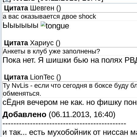
Цитата
Шевген
(
)
а вас оказывается двое shock
Ыыыыыы
Цитата
Хариус
(
)
Анкеты в клуб уже заполнены?
Пока нет. Я шишки бью на полях РВ
Цитата
LionTec
(
)
Ту NvLis - если что сегодня в боксе буду 
обменяться.
сЁдня вечером не как. но фишку по
Добавлено
(06.11.2013, 16:40)
---------------------------------------------
и так... есть мухобойник от ниссан 