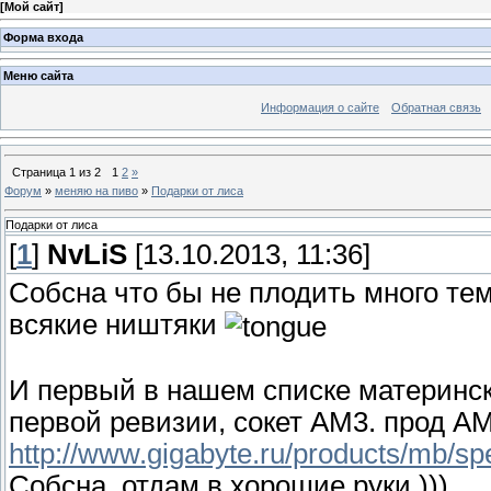
[
Мой сайт
]
Форма входа
Меню сайта
Информация о сайте
Обратная связь
Страница
1
из
2
1
2
»
Форум
»
меняю на пиво
»
Подарки от лиса
Подарки от лиса
[
1
]
NvLiS
[13.10.2013, 11:36]
Собсна что бы не плодить много тем
всякие ништяки
И первый в нашем списке материнс
первой ревизии, сокет AM3. прод 
http://www.gigabyte.ru/products/mb/s
Собсна, отдам в хорошие руки )))