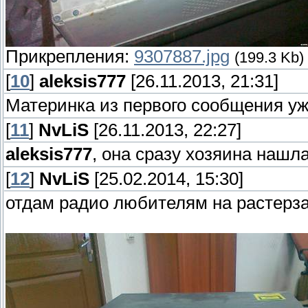
Прикрепления:
9307887.jpg
(199.3 Kb)
[
10
]
aleksis777
[26.11.2013, 21:31]
Материнка из первого сообщения уж
[
11
]
NvLiS
[26.11.2013, 22:27]
aleksis777
, она сразу хозяина нашл
[
12
]
NvLiS
[25.02.2014, 15:30]
отдам радио любителям на растерз