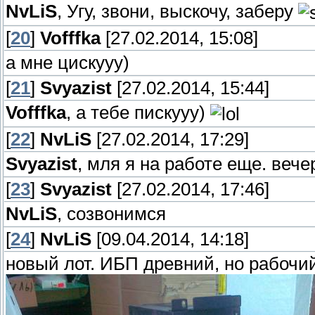
NvLiS
, Угу, звони, выскочу, заберу
[
20
]
Vofffka
[27.02.2014, 15:08]
а мне цискууу)
[
21
]
Svyazist
[27.02.2014, 15:44]
Vofffka
, а тебе пискууу)
[
22
]
NvLiS
[27.02.2014, 17:29]
Svyazist
, мля я на работе еще. веч
[
23
]
Svyazist
[27.02.2014, 17:46]
NvLiS
, созвонимся
[
24
]
NvLiS
[09.04.2014, 14:18]
новый лот. ИБП древний, но рабочи