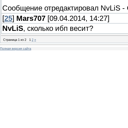
Сообщение отредактировал
NvLiS
-
[
25
]
Mars707
[09.04.2014, 14:27]
NvLiS
, сколько ибп весит?
Страница
1
из
2
1
2
»
Полная версия сайта