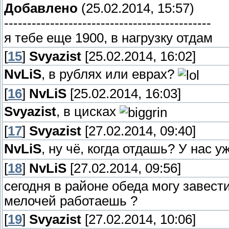
Добавлено
(25.02.2014, 15:57)
---------------------------------------------
я тебе еще 1900, в нагрузку отдам
[
15
]
Svyazist
[25.02.2014, 16:02]
NvLiS
, в рублях или еврах?
[
16
]
NvLiS
[25.02.2014, 16:03]
Svyazist
, в цисках
[
17
]
Svyazist
[27.02.2014, 09:40]
NvLiS
, ну чё, когда отдашь? У нас 
[
18
]
NvLiS
[27.02.2014, 09:56]
сегодня в районе обеда могу завести
мелочей работаешь ?
[
19
]
Svyazist
[27.02.2014, 10:06]