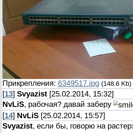
Прикрепления:
6349517.jpg
(148.6 Kb)
[
13
]
Svyazist
[25.02.2014, 15:32]
NvLiS
, рабочая? давай заберу
[
14
]
NvLiS
[25.02.2014, 15:57]
Svyazist
, если бы, говорю на растер