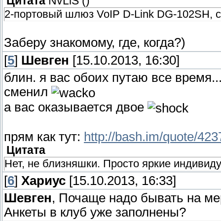
Цитата
NvLiS
(
)
2-портовый шлюз VoIP D-Link DG-102SH, с
Заберу знакомому, где, когда?)
[
5
]
Шевген
[15.10.2013, 16:30]
блин. я вас обоих путаю все время... 
сменил
а вас оказывается двое
прям как тут:
http://bash.im/quote/42
Цитата
Нет, не близняшки. Просто яркие индивид
[
6
]
Хариус
[15.10.2013, 16:33]
Шевген
, Почаще надо бывать на ме
Анкеты в клуб уже заполнены?