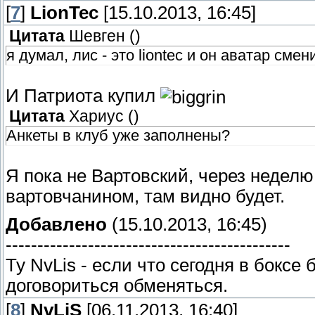
[
7
]
LionTec
[15.10.2013, 16:45]
Цитата
Шевген
(
)
я думал, лис - это liontec и он аватар сме
И Патриота купил
Цитата
Хариус
(
)
Анкеты в клуб уже заполнены?
Я пока не Вартовский, через недел
вартовчанином, там видно будет.
Добавлено
(15.10.2013, 16:45)
---------------------------------------------
Ту NvLis - если что сегодня в боксе
договориться обменяться.
[
8
]
NvLiS
[06.11.2013, 16:40]