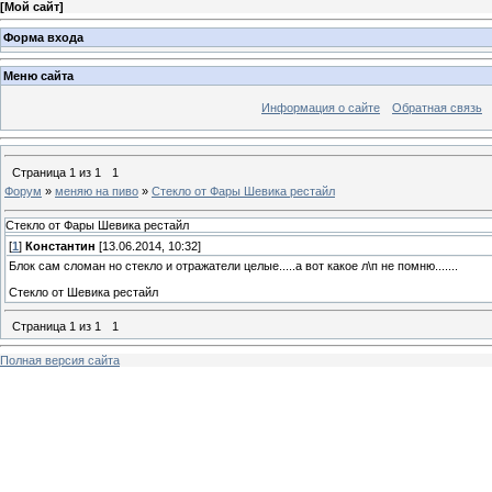
[
Мой сайт
]
Форма входа
Меню сайта
Информация о сайте
Обратная связь
Страница
1
из
1
1
Форум
»
меняю на пиво
»
Стекло от Фары Шевика рестайл
Стекло от Фары Шевика рестайл
[
1
]
Константин
[13.06.2014, 10:32]
Блок сам сломан но стекло и отражатели целые.....а вот какое л\п не помню.......
Стекло от Шевика рестайл
Страница
1
из
1
1
Полная версия сайта