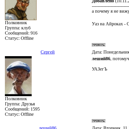
Добавлено
(10.11.
-------------------------
а почему я не виж
Полковник
Уаз на Айроках -
Группа: клуб
Сообщений:
916
Статус:
Offline
Сергей
Дата: Понедельник
леший86
, потому
УАЗегЪ
Полковник
Группа: Друзья
Сообщений:
1595
Статус:
Offline
леший86
Дата: Вторник, 11.