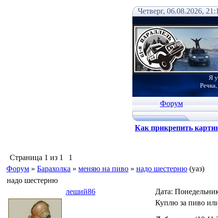
Четверг, 06.08.2026, 21:
Я у
Речка,
Форум
Как прикрепить карти
Страница
1
из
1
1
Форум
»
Барахолка
»
меняю на пиво
»
надо шестерню
(уаз)
надо шестерню
леший86
Дата: Понедельник
Куплю за пиво ил