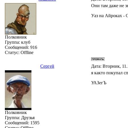
Они там даже не з
Уаз на Айроках -
Полковник
Группа: клуб
Сообщений:
916
Статус:
Offline
Сергей
Дата: Вторник, 11.
я както покупал с
УАЗегЪ
Полковник
Группа: Друзья
Сообщений:
1595
Статус:
Offline