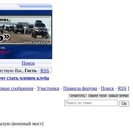
сок.
РАТ-2"
Поиск
тствую Вас
,
Гость
·
RSS
чу стать членом клуба
овые сообщения
·
Участники
·
Правила форума
·
Поиск
·
RSS
]
малую (военный мост)