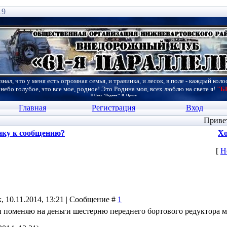
19
знал, что у меня есть огромная семья, и травинка, и лесок, в поле - каждый коло
 небо голубое, это все мое, родное! Это Родина моя, всех люблю на свете я!
"Б
© Стих "Родина!" В. Орлов
Главная
Регистрация
Вход
Приве
нку к сообщению?
Хо
[
Н
, 10.11.2014, 13:21 | Сообщение #
1
и поменяю на деньги шестерню переднего бортового редуктора 