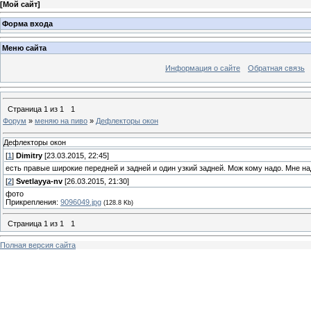
[
Мой сайт
]
Форма входа
Меню сайта
Информация о сайте
Обратная связь
Страница
1
из
1
1
Форум
»
меняю на пиво
»
Дефлекторы окон
Дефлекторы окон
[
1
]
Dimitry
[23.03.2015, 22:45]
есть правые широкие передней и задней и один узкий задней. Мож кому надо. Мне на
[
2
]
Svetlayya-nv
[26.03.2015, 21:30]
фото
Прикрепления:
9096049.jpg
(128.8 Kb)
Страница
1
из
1
1
Полная версия сайта