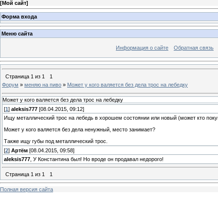
[
Мой сайт
]
Форма входа
Меню сайта
Информация о сайте
Обратная связь
Страница
1
из
1
1
Форум
»
меняю на пиво
»
Может у кого валяется без дела трос на лебедку
Может у кого валяется без дела трос на лебедку
[
1
]
aleksis777
[08.04.2015, 09:12]
Ищу металлический трос на лебедь в хорошем состоянии или новый (может кто покуп
Может у кого валяется без дела ненужный, место занимает?
Также ищу губы под металлический трос.
[
2
]
Артём
[08.04.2015, 09:58]
aleksis777
, У Константина был! Но вроде он продавал недорого!
Страница
1
из
1
1
Полная версия сайта