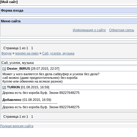
[
Мой сайт
]
Форма входа
Меню сайта
Информация о сайте
Обратная связь
Страница
1
из
1
1
Форум
»
меняю на пиво
»
Саб, усилок, музыка
Саб, усилок, музыка
[
1
]
Dexter_86RUS
[28.07.2015, 22:07]
Может у кого валяется без дела сабвуфер и усилок без дела?
саб можно (даже предпочтительнее) без короба
Куплю или обменяю на всякое разное)
[
2
]
TURKIN
[01.08.2015, 16:59]
Дорова есть без короба Буф. Звони 89227648275
Добавлено
(01.08.2015, 16:59)
---------------------------------------------
Дорова есть без короба Буф. Звони 89227648275
Страница
1
из
1
1
Полная версия сайта