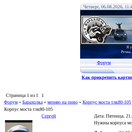
Четверг, 06.08.2026, 11:
Я у
Речка,
Форум
Как прикрепить карти
Страница
1
из
1
1
Форум
»
Барахолка
»
меняю на пиво
»
Корпус моста тлк80-105
Корпус моста тлк80-105
Сергей
Дата: Пятница, 21
Нужны корпуса мос