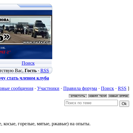
сок.
РАТ-2"
Поиск
тствую Вас
,
Гость
·
RSS
чу стать членом клуба
овые сообщения
·
Участники
·
Правила форума
·
Поиск
·
RSS
]
, косые, горелые, мятые, ржавые) на опыты.