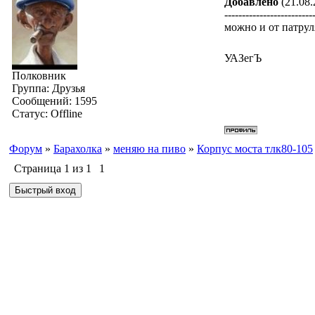
Добавлено
(21.08.
-------------------------
можно и от патру
УАЗегЪ
Полковник
Группа: Друзья
Сообщений:
1595
Статус:
Offline
Форум
»
Барахолка
»
меняю на пиво
»
Корпус моста тлк80-105
Страница
1
из
1
1