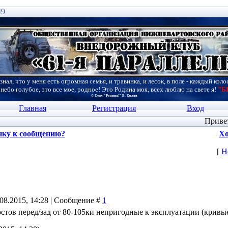
49
знал, что у меня есть огромная семья, и травинка, и лесок, в поле - каждый коло
 небо голубое, это все мое, родное! Это Родина моя, всех люблю на свете я!
"Б
© Стих "Родина!" В. Орлов
Главная
Регистрация
Вход
Приве
нку к сообщению?
Хо
[
Н
.08.2015, 14:28 | Сообщение #
1
тов перед/зад от 80-105ки непригодные к эксплуатации (кривые