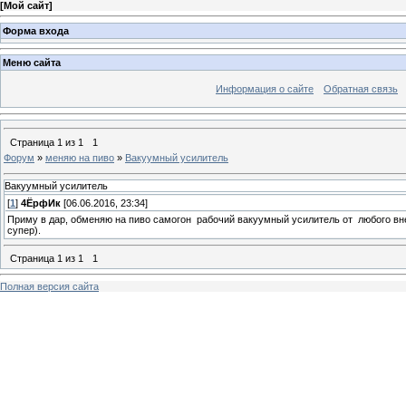
[
Мой сайт
]
Форма входа
Меню сайта
Информация о сайте
Обратная связь
Страница
1
из
1
1
Форум
»
меняю на пиво
»
Вакуумный усилитель
Вакуумный усилитель
[
1
]
4ЁрфИк
[06.06.2016, 23:34]
Приму в дар, обменяю на пиво самогон рабочий вакуумный усилитель от любого внед
супер).
Страница
1
из
1
1
Полная версия сайта