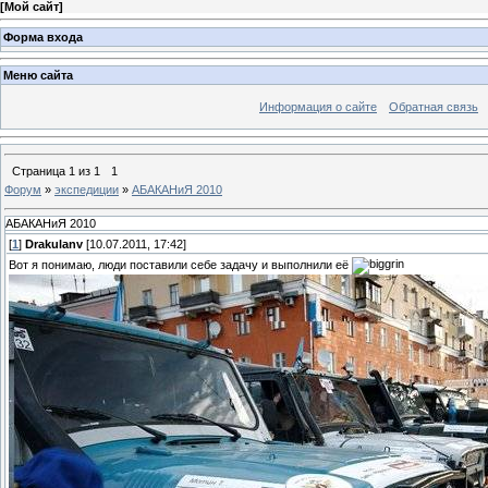
[
Мой сайт
]
Форма входа
Меню сайта
Информация о сайте
Обратная связь
Страница
1
из
1
1
Форум
»
экспедиции
»
АБАКАНиЯ 2010
АБАКАНиЯ 2010
[
1
]
Drakulanv
[10.07.2011, 17:42]
Вот я понимаю, люди поставили себе задачу и выполнили её