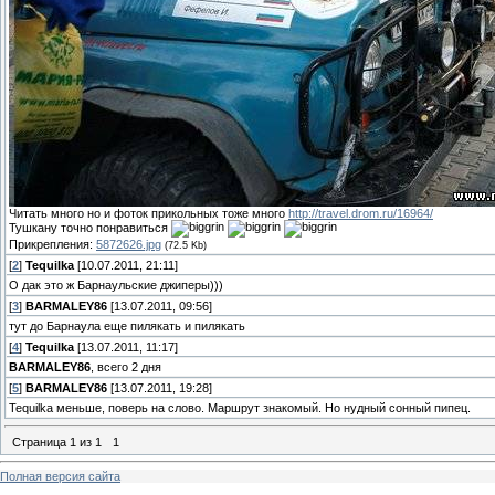
Читать много но и фоток прикольных тоже много
http://travel.drom.ru/16964/
Тушкану точно понравиться
Прикрепления:
5872626.jpg
(72.5 Kb)
[
2
]
Tequilka
[10.07.2011, 21:11]
О дак это ж Барнаульские джиперы)))
[
3
]
BARMALEY86
[13.07.2011, 09:56]
тут до Барнаула еще пилякать и пилякать
[
4
]
Tequilka
[13.07.2011, 11:17]
BARMALEY86
, всего 2 дня
[
5
]
BARMALEY86
[13.07.2011, 19:28]
Tequilka меньше, поверь на слово. Маршрут знакомый. Но нудный сонный пипец.
Страница
1
из
1
1
Полная версия сайта