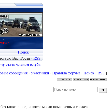
сок.
РАТ-2"
Поиск
тствую Вас
,
Гость
·
RSS
чу стать членом клуба
овые сообщения
·
Участники
·
Правила форума
·
Поиск
·
RSS
]
, без тапки в пол, и после масло поменяешь и свежего