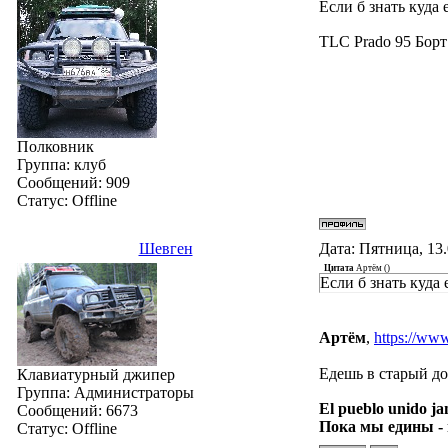
Если б знать куда
TLC Prado 95 Борт
Полковник
Группа: клуб
Сообщений:
909
Статус:
Offline
Шевген
Дата: Пятница, 13
Цитата
Артём
(
)
Если б знать куда
Артём
,
https://w
Едешь в старый до
Клавиатурный джипер
Группа: Администраторы
El pueblo unido ja
Сообщений:
6673
Пока мы едины -
Статус:
Offline