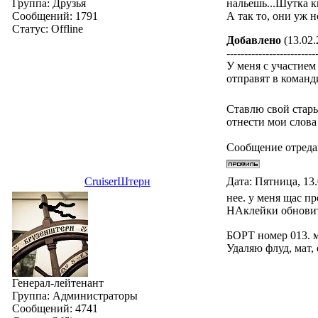
Группа: Друзья
нальешь...Шутка к
Сообщений:
1791
А так то, они уж н
Статус:
Offline
Добавлено
(13.02.
-------------------------
У меня с участием
отправят в команди
Ставлю свой стары
отнести мои слова 
Сообщение отред
СruiserШтерн
Дата: Пятница, 13
нее. у меня щас п
НАклейки обновить
БОРТ номер 013. 
Удаляю флуд, мат,
Генерал-лейтенант
Группа: Администраторы
Сообщений:
4741