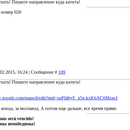
 ехать! Пишите направление куда катить!
 номер 020
.02.2015, 16:24 | Сообщение #
109
 ехать! Пишите направление куда катить!
ww.google.com/maps/d/edit?mid=znPIdbyE_p5g.kxKbAC6MxpcI
 конца, за молзавод. А потом еще дальше, все время прямо
más será vencido!
 мы непобедимы!