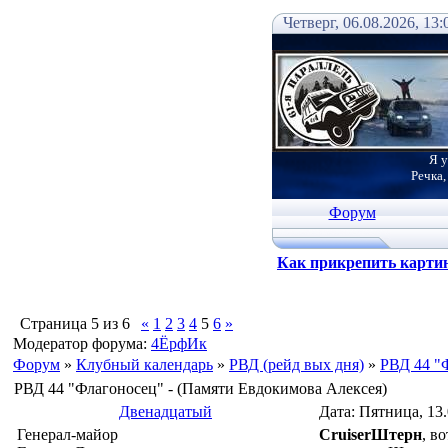
Четверг, 06.08.2026, 13:
Я у
Речка,
Форум
Как прикрепить карти
Страница
5
из
6
«
1
2
3
4
5
6
»
Модератор форума:
4ЁрфИк
Форум
»
Клубный календарь
»
РВД (рейд вых дня)
»
РВД 44 "
РВД 44 "Флагоносец" - (Памяти Евдокимова Алексея)
Двенадцатый
Дата: Пятница, 13
Генерал-майор
СruiserШтерн
, в