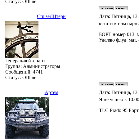
Статус:
Offline
СruiserШтерн
Дата: Пятница, 13
кстати к нам парн
БОРТ номер 013. 
Удаляю флуд, мат,
Генерал-лейтенант
Группа: Администраторы
Сообщений:
4741
Статус:
Offline
Артём
Дата: Пятница, 13
Я не успею к 10.0
TLC Prado 95 Борт