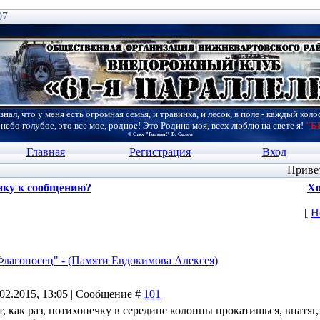
07
знал, что у меня есть огромная семья, и травинка, и лесок, в поле - каждый коло
 небо голубое, это все мое, родное! Это Родина моя, всех люблю на свете я!
"Б
© Стих "Родина!" В. Орлов
Главная
Регистрация
Вход
Приве
нку к сообщению?
Хо
[
Н
Флагоносец" - (Памяти Евдокимова Алексея)
.02.2015, 13:05 | Сообщение #
101
от, как раз, потихонечку в середине колонны прокатишься, внатяг