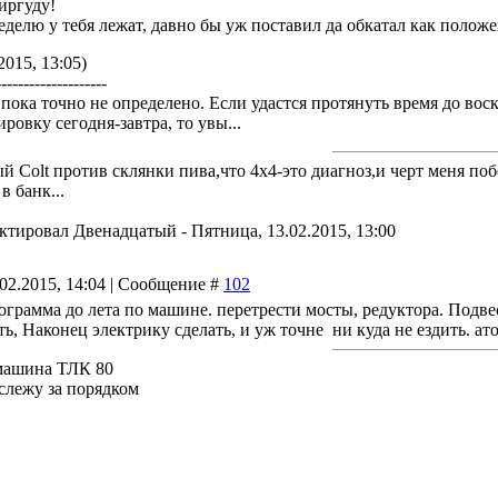
иргуду!
еделю у тебя лежат, давно бы уж поставил да обкатал как положен
2015, 13:05)
--------------------
 пока точно не определено. Если удастся протянуть время до воск
ровку сегодня-завтра, то увы...
й Colt против склянки пива,что 4х4-это диагноз,и черт меня по
в банк...
актировал
Двенадцатый
-
Пятница, 13.02.2015, 13:00
.02.2015, 14:04 | Сообщение #
102
рограмма до лета по машине. перетрести мосты, редуктора. Подв
, Наконец электрику сделать, и уж точне ни куда не ездить. ато
машина ТЛК 80
 слежу за порядком