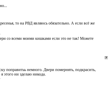
о...
ресенья, то на РВД являюсь обязательно. А если всё же
бери со всеми моими кишками если это не так! Можете
еску поправитьь немного. Двери помернять, подкрасить,
 я этого ни зделаю никода.