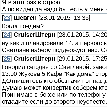
Я в этот раз в строю+
А по видео да надо бы, есть у меня
[
23
]
Шевген
[28.01.2015, 13:36]
Когда поедем?
[
24
]
СruiserШтерн
[28.01.2015, 14:20
ну как и планировали 14. а первого
Светлане наберу поддержуот нас. С
[
25
]
СruiserШтерн
[29.01.2015, 17:25
Говорил сегодня со Светланой. заво
13.00 Жукова 5 Кафе "Как дома" сто
ДОтпишитесь кто обозначит от нас 
Думаю может конвертик соберем кто
Принимаю в боксе или по телефону 
отдадите если до второго неуспеете.