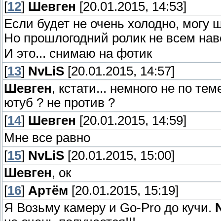
[
12
]
Шевген
[20.01.2015, 14:53]
Если будет не очень холодно, могу 
Но прошлогодний ролик не всем на
И это... снимаю на фотик
[
13
]
NvLiS
[20.01.2015, 14:57]
Шевген
, кстати... немного не по те
ютуб ? не против ?
[
14
]
Шевген
[20.01.2015, 14:59]
Мне все равно
[
15
]
NvLiS
[20.01.2015, 15:00]
Шевген
, ок
[
16
]
Артём
[20.01.2015, 15:19]
Я Возьму камеру и Go-Pro до кучи.