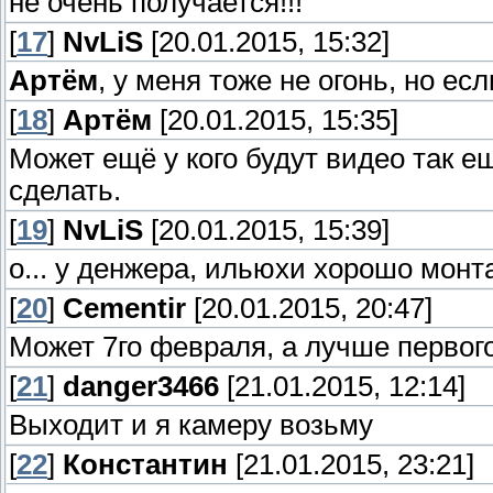
не очень получается!!!
[
17
]
NvLiS
[20.01.2015, 15:32]
Артём
, у меня тоже не огонь, но е
[
18
]
Артём
[20.01.2015, 15:35]
Может ещё у кого будут видео так 
сделать.
[
19
]
NvLiS
[20.01.2015, 15:39]
о... у денжера, ильюхи хорошо монт
[
20
]
Cementir
[20.01.2015, 20:47]
Может 7го февраля, а лучше первого
[
21
]
danger3466
[21.01.2015, 12:14]
Выходит и я камеру возьму
[
22
]
Константин
[21.01.2015, 23:21]