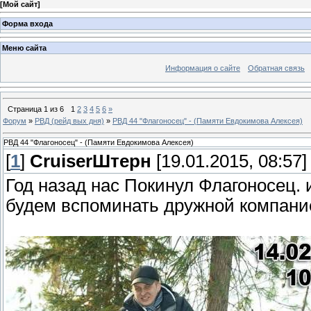
[
Мой сайт
]
Форма входа
Меню сайта
Информация о сайте
Обратная связь
Страница
1
из
6
1
2
3
4
5
6
»
Форум
»
РВД (рейд вых дня)
»
РВД 44 "Флагоносец" - (Памяти Евдокимова Алексея)
РВД 44 "Флагоносец" - (Памяти Евдокимова Алексея)
[
1
]
СruiserШтерн
[19.01.2015, 08:57]
Год назад нас Покинул Флагоносец. 
будем вспоминать дружной компание