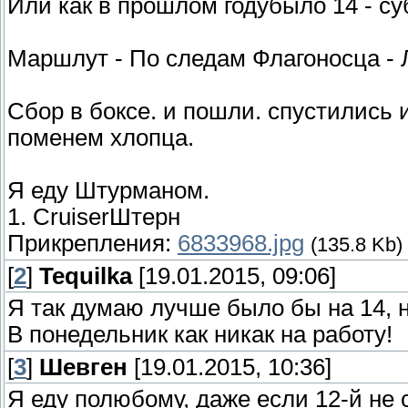
Или как в прошлом годубыло 14 - су
Маршлут - По следам Флагоносца - 
Сбор в боксе. и пошли. спустились 
поменем хлопца.
Я еду Штурманом.
1. СruiserШтерн
Прикрепления:
6833968.jpg
(135.8 Kb)
[
2
]
Tequilka
[19.01.2015, 09:06]
Я так думаю лучше было бы на 14, н
В понедельник как никак на работу!
[
3
]
Шевген
[19.01.2015, 10:36]
Я еду полюбому, даже если 12-й не