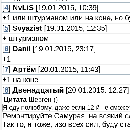
[
4
]
NvLiS
[19.01.2015, 10:39]
+1 или штурманом или на коне, но б
[
5
]
Svyazist
[19.01.2015, 12:35]
+ штурманом
[
6
]
Danil
[19.01.2015, 23:17]
+1
[
7
]
Артём
[20.01.2015, 11:43]
+1 на коне
[
8
]
Двенадцатый
[20.01.2015, 12:27]
Цитата
Шевген
(
)
Я еду полюбому, даже если 12-й не сможе
Ремонтируйте Самурая, на всякий сл
Так то, я тоже, изо всех сил, буду ст