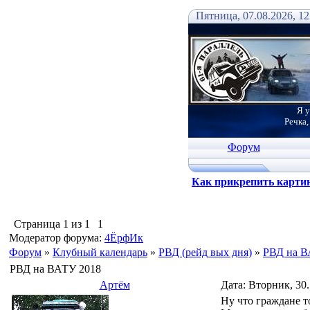
Пятница, 07.08.2026, 12
Я у
Речка,
Форум
Как прикрепить карти
Страница
1
из
1
1
Модератор форума:
4ЁрфИк
Форум
»
Клубный календарь
»
РВД (рейд вых дня)
»
РВД на В
РВД на ВАТУ 2018
Артём
Дата: Вторник, 30
Ну что граждане т