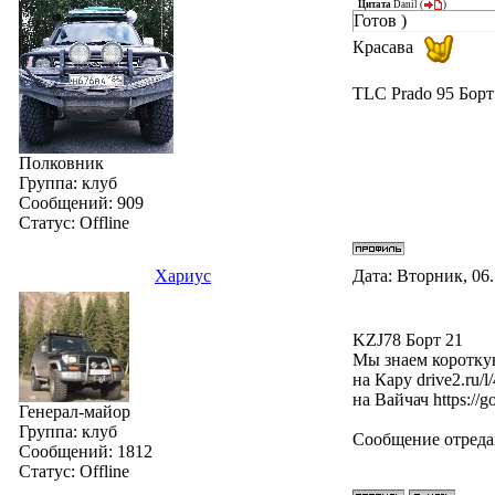
Цитата
Danil
(
)
Готов )
Красава
TLC Prado 95 Борт
Полковник
Группа: клуб
Сообщений:
909
Статус:
Offline
Хариус
Дата: Вторник, 06.
KZJ78 Борт 21
Мы знаем короткую
на Кару drive2.ru/
на Вайчач https:/
Генерал-майор
Группа: клуб
Сообщение отред
Сообщений:
1812
Статус:
Offline