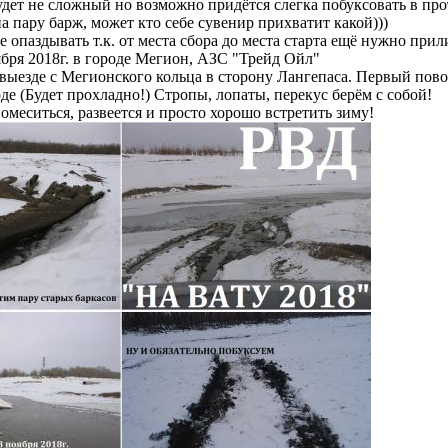
ет не сложный но возможно придётся слегка побуксовать в прот
на пару барж, может кто себе сувенир прихватит какой)))
е опаздывать т.к. от места сбора до места старта ещё нужно прил
ября 2018г. в городе Мегион, АЗС "Трейд Ойл"
выезде с Мегионского кольца в сторону Лангепаса. Первый пово
де (Будет прохладно!) Стропы, лопаты, перекус берём с собой!
помеситься, развеется и просто хорошо встретить зиму!