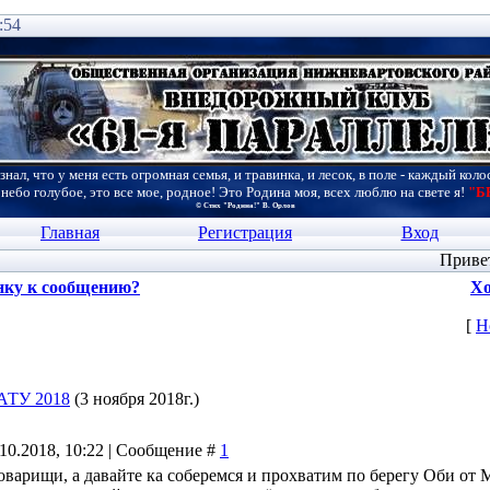
:54
знал, что у меня есть огромная семья, и травинка, и лесок, в поле - каждый коло
 небо голубое, это все мое, родное! Это Родина моя, всех люблю на свете я!
"Б
© Стих "Родина!" В. Орлов
Главная
Регистрация
Вход
Приве
нку к сообщению?
Хо
[
Н
АТУ 2018
(3 ноября 2018г.)
.10.2018, 10:22 | Сообщение #
1
оварищи, а давайте ка соберемся и прохватим по берегу Оби от 