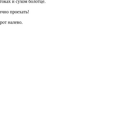
оках и сухом болотце.
ично проехать!
рот налево.