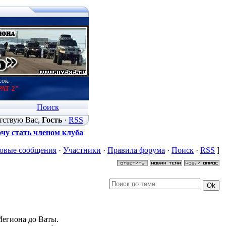
сок.
РАТ-2"
Поиск
тствую Вас
,
Гость
·
RSS
чу стать членом клуба
овые сообщения
·
Участники
·
Правила форума
·
Поиск
·
RSS
]
Мегиона до Ваты.