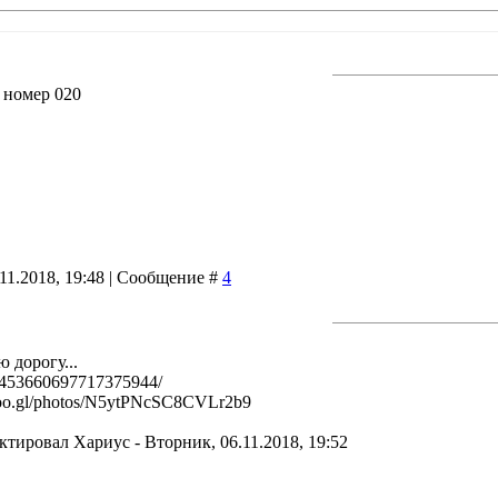
 номер 020
11.2018, 19:48 | Сообщение #
4
 дорогу...
l/453660697717375944/
/goo.gl/photos/N5ytPNcSC8CVLr2b9
актировал
Хариус
-
Вторник, 06.11.2018, 19:52