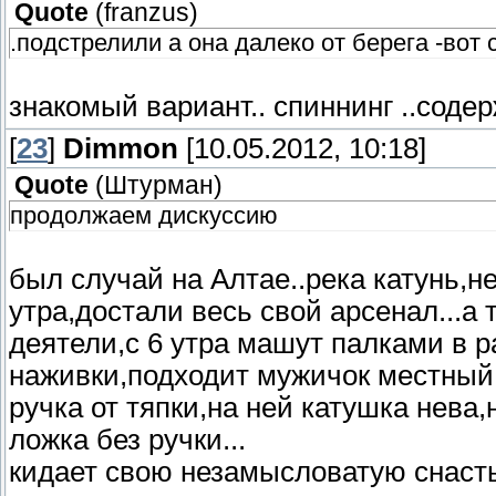
Quote
(
franzus
)
.подстрелили а она далеко от берега -вот
знакомый вариант.. спиннинг ..соде
[
23
]
Dimmon
[10.05.2012, 10:18]
Quote
(
Штурман
)
продолжаем дискуссию
был случай на Алтае..река катунь,
утра,достали весь свой арсенал...а 
деятели,с 6 утра машут палками в 
наживки,подходит мужичок местный.
ручка от тяпки,на ней катушка нева
ложка без ручки...
кидает свою незамысловатую снасть с