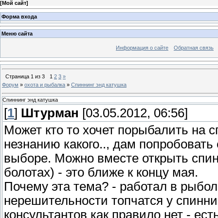
[
Мой сайт
]
Форма входа
Меню сайта
Информация о сайте
Обратная связь
Страница
1
из
3
1
2
3
»
Форум
»
охота и рыбалка
»
Спиннинг энд катушка
Спиннинг энд катушка
[
1
]
Штурман
[03.05.2012, 06:56]
Может кто то хочет порыбалить на сп
незнанию какого.., дам попробовать 
выборе. Можно вместе открыть спинн
болотах) - это ближе к концу мая.
Почему эта тема? - работал в рыбол
нерешительности топчатся у спиннин
консультантов как правило нет - ест