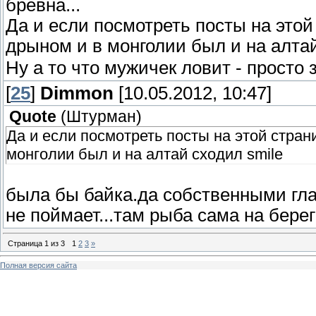
бревна...
Да и если посмотреть посты на этой
дрыном и в монголии был и на алта
Ну а то что мужичек ловит - просто
[
25
]
Dimmon
[10.05.2012, 10:47]
Quote
(
Штурман
)
Да и если посмотреть посты на этой стран
монголии был и на алтай сходил smile
была бы байка.да собственными гла
не поймает...там рыба сама на бере
Страница
1
из
3
1
2
3
»
Полная версия сайта