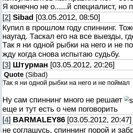
Я конечно не о......й специалист, но 
[
2
]
Sibad
[03.05.2012, 08:50]
Купил в прошлом году спиннинг. Тоже
наугад. Таскал его на все выезды, 
Так я ни одной рыбки на него и не 
жду когда снова испытаю судьбу.
[
3
]
Штурман
[03.05.2012, 20:26]
Quote
(
Sibad
)
Так я ни одной рыбки на него и не поймал
Ну сам спиннинг много не решает
еще и тут есть о чем поговорить
[
4
]
BARMALEY86
[03.05.2012, 20:47]
не соглашусь, спиннинг порой и забр