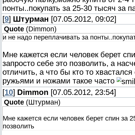
понты..покупать за 25-30 тысяч за па
[
9
]
Штурман
[07.05.2012, 09:02]
Quote
(
Dimmon
)
и не надо переплачивать за понты..покупать
Мне кажется если человек берет спин
запросто себе это позволить, а насче
отличить, а что бы кто то хвастался 
ружьями и ножами такое часто
[
10
]
Dimmon
[07.05.2012, 23:54]
Quote
(
Штурман
)
Мне кажется если человек берет спин за 25
позволить