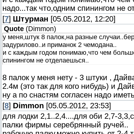
надо...так что,одним спинингом не о
[
7
]
Штурман
[05.05.2012, 12:20]
Quote
(
Dimmon
)
у меня,штук 8 палок,на разные случаи..бер
задурилово..и приманок 2 чемодана..
и с каждым годом понимаю,что чем больше
спинингом не отделаешься..
8 палок у меня нету - 3 штуки , Дайв
2.4м (это так для кого нибудь) и Дай
ну а по снастям согласен надо имет
[
8
]
Dimmon
[05.05.2012, 23:53]
для лодки 2,1..2,4....для оби 2,7-3,
палки фирмы серебрянный ручей..
рабочую палку,можно купить от 2-4 