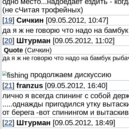
одно место...надоедает ездить - когда
(не сЧитая трофейных)
[
19
]
Сичкин
[09.05.2012, 10:47]
да я ж не говорю что надо на бамбук
[
20
]
Штурман
[09.05.2012, 11:02]
Quote
(
Сичкин
)
да я ж не говорю что надо на бамбук рыбач
продолжаем дискуссию
[
21
]
franzus
[09.05.2012, 16:40]
лично я всегда спининг с собой держ
.....однажды пригодился утку вытаск
от берега -вот спинингом и вытаски
[
22
]
Штурман
[09.05.2012, 18:49]