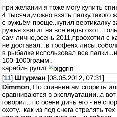
при желании,я тоже могу купить спин
4 тысячи,можно взять палку,такого ж
с ружьём проще..купил вертикалку за
ружья,хватит на все виды охот...тол
сам лично,осень 2011,проохотил с к
не доставал...в трофеях лисы,соболь
в рыбалке использовал все палки...и
100-1000грамм..
карабин рулит
[
11
]
Штурман
[08.05.2012, 07:31]
Dimmon
, По спиннингам спорить или
сравниваются в эксплуатации..а вот п
говорил.. по осени дичь его - не спо
охоту.. как из под снега стрелять тех