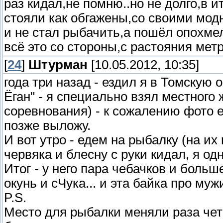
раз кидал,не помню..но не долго,в и
стояли как обгажены,со своими мод
и не стал рыбачить,а пошёл опохм
всё это со стороны,с растояния метр
[
24
]
Штурман
[10.05.2012, 10:35]
года три назад - ездил я в Томскую 
Ёган" - я специально взял местного
соревнования) - к сожалению фото ес
позже выложу.
И вот утро - едем на рыбалку (на их
червяка и блесну с руки кидал, я од
Итог - у него пара чебачков и больше
окунь и сЧука... и эта байка про му
P.S.
Место для рыбалки меняли раза четы