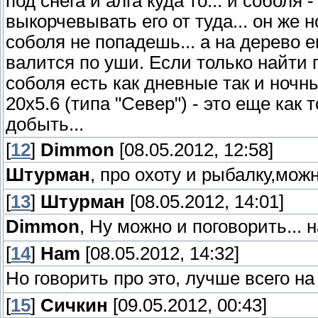
под снега и алга куда то... и соболя
выкорчевывать его от туда... он же н
соболя не попадешь... а на дерево е
валится по уши. Если только найти где
соболя есть как дневные так и ночны
20х5.6 (типа "Север") - это еще как 
добыть...
[
12
]
Dimmon
[08.05.2012, 12:58]
Штурман
, про охоту и рыбалку,мож
[
13
]
Штурман
[08.05.2012, 14:01]
Dimmon
, Ну можно и поговорить... 
[
14
]
Ham
[08.05.2012, 14:32]
Но говорить про это, лучше всего на
[
15
]
Сичкин
[09.05.2012, 00:43]