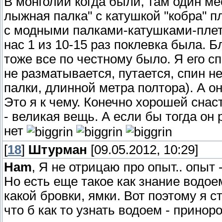
В монголии когда были, там один м
лыжная палка" с катушкой "кобра" п
с модными палками-катушками-плетн
нас 1 из 10-15 раз поклевка была. Б
тоже все по честному было. Я его сп
не разматывается, путается, спин не
палки, длинной метра полтора). А он
Это я к чему. Конечно хорошей сна
- великая вещь. А если бы тогда он
нет
[
18
]
Штурман
[09.05.2012, 10:29]
Ham
, Я не отрицаю про опыт.. опыт -
Но есть еще такое как знание водоем
какой бровки, ямки. Вот поэтому я 
что б как то узнать водоем - принор