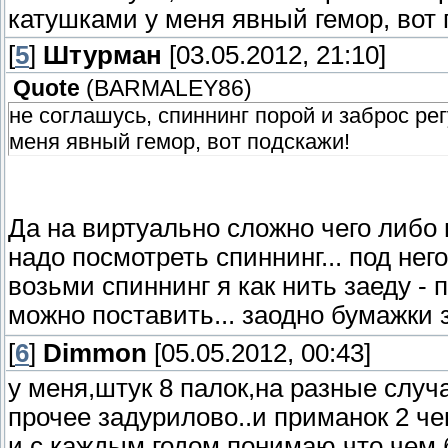
катушками у меня явный гемор, вот 
[
5
]
Штурман
[03.05.2012, 21:10]
Quote
(
BARMALEY86
)
не соглашусь, спиннинг порой и заброс рег
меня явный гемор, вот подскажи!
Да на виртуально сложно чего либо го
надо посмотреть спиннинг... под нег
возьми спиннинг я как нить заеду - п
можно поставить... заодно бумажки 
[
6
]
Dimmon
[05.05.2012, 00:43]
у меня,штук 8 палок,на разные случа
прочее задурилово..и приманок 2 че
и с каждым годом понимаю,что чем