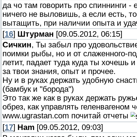
да чо там говорить про спиннинги - 
ничего не выловишь, а если есть, т
вытащить, при наличии опыта и уда
[
16
]
Штурман
[09.05.2012, 06:15]
Сичкин
, Ты забыл про удовольствие
поимки рыбы, но и от слаженного-по
летит, падает туда куда ты хочешь и
за твои знания, опыт и прочее.
Ну и в руках держать удобную снаст
(бамбук и "борода")
Это так же как в руках держать ружь
обрез, как управлять геленвагеном ч
www.ugrastan.com почитай отчеты
[
17
]
Ham
[09.05.2012, 09:03]