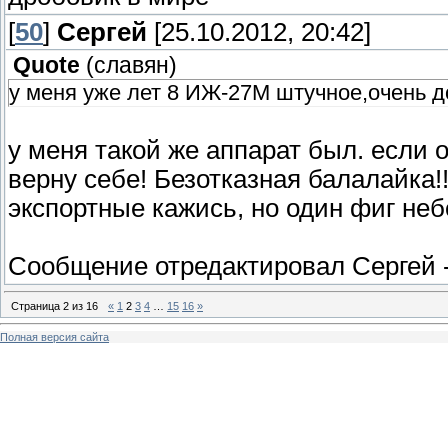
[
50
]
Сергей
[25.10.2012, 20:42]
Quote
(
славян
)
у меня уже лет 8 ИЖ-27М штучное,очень 
у меня такой же аппарат был. если 
верну себе! Безотказная балалайка!!!
экспортные кажись, но один фиг не
Сообщение отредактировал
Сергей
Страница
2
из
16
«
1
2
3
4
…
15
16
»
Полная версия сайта