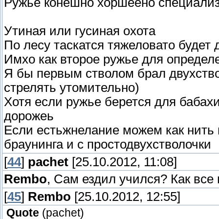
Ружье конешно хоршеено специализа
Утиная или гусиная охота
По лесу таскатся тяжеловато будет
Имхо как второе ружье для определ
Я бы первым стволом брал двухство
стрелять утомительно)
Хотя если ружье берется для бабахи
дорожеь
Если естьжнелание можем как нить 
браунинга и с простодвухстволочки
[
44
]
pachet
[25.10.2012, 11:08]
Rembo
, Сам ездил учился? Как все
[
45
]
Rembo
[25.10.2012, 12:55]
Quote
(
pachet
)