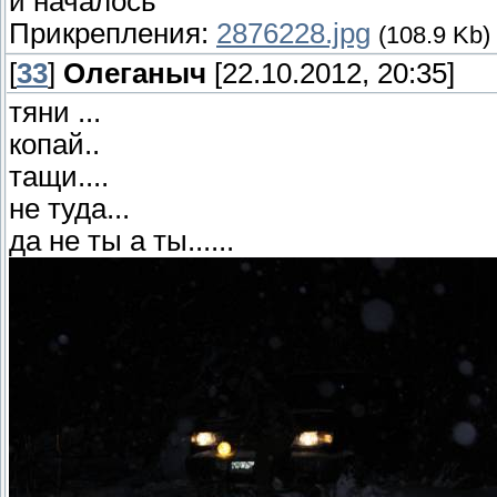
и началось
Прикрепления:
2876228.jpg
(108.9 Kb)
[
33
]
Олеганыч
[22.10.2012, 20:35]
тяни ...
копай..
тащи....
не туда...
да не ты а ты......