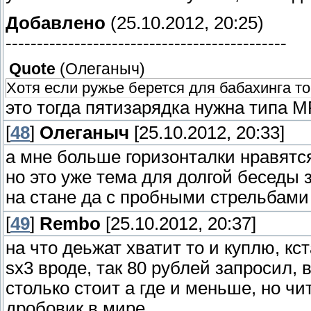
Добавлено
(25.10.2012, 20:25)
---------------------------------------------
Quote
(
Олеганыч
)
Хотя если ружье берется для бабахинга т
это тогда пятизарядка нужна типа М
[
48
]
Олеганыч
[25.10.2012, 20:33]
а мне больше горизонталки нравятс
но это уже тема для долгой беседы за
на стане да с пробными стрельбам
[
49
]
Rembo
[25.10.2012, 20:37]
на что деьжат хватит то и куплю, кс
sx3 вроде, так 80 рублей запросил, 
столько стоит а где и меньше, но ч
дробовик в мире