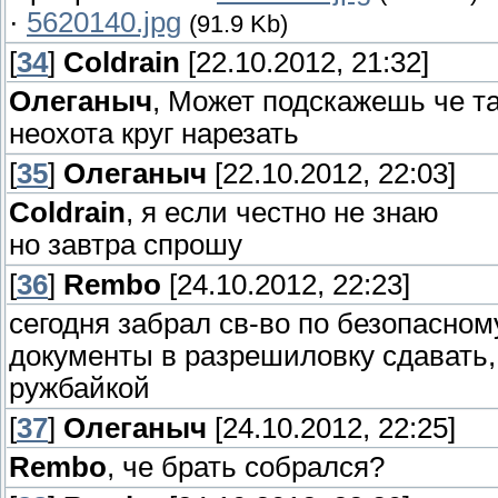
·
5620140.jpg
(91.9 Kb)
[
34
]
Coldrain
[22.10.2012, 21:32]
Олеганыч
, Может подскажешь че та
неохота круг нарезать
[
35
]
Олеганыч
[22.10.2012, 22:03]
Coldrain
, я если честно не знаю
но завтра спрошу
[
36
]
Rembo
[24.10.2012, 22:23]
сегодня забрал св-во по безопасно
документы в разрешиловку сдавать, 
ружбайкой
[
37
]
Олеганыч
[24.10.2012, 22:25]
Rembo
, че брать собрался?