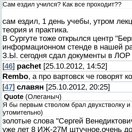
Сам ездил учился? Как все проходит??
сам ездил, 1 день учебы, утром лекц
теория и практика.
В Сургуте тоже открылся центр "Берк
информационном стенде в нашей р
З.Ы. сегодня сдал документы в ЛОР
[
46
]
pachet
[25.10.2012, 14:52]
Rembo
, а про вартовск че говорят 
[
47
]
славян
[25.10.2012, 20:25]
Quote
(
Олеганыч
)
Я бы первым стволом брал двухстволку и 
утомительно)
золотые слова "Сергей Венедиктови
уже лет 8 ИЖ-27М штучное,очень д