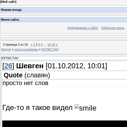
[
Мой сайт
]
Форма входа
Меню сайта
Информация о сайте
Обратная связь
Страница
2
из
16
«
1
2
3
4
…
15
16
»
Форум
»
охота и рыбалка
»
ЮГРАСТАН
ЮГРАСТАН
[
26
]
Шевген
[01.10.2012, 10:01]
Quote
(
славян
)
просто нет слов
Где-то я такое видел