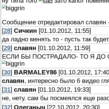
ну типа того
зато капот поменя
Сообщение отредактировал
славян
[
28
]
Сичкин
[01.10.2012, 11:55]
да ладно менять то - пусть так буде
[
29
]
славян
[01.10.2012, 11:59]
ЕСЛИ БЫ ПОСТРАДАЛО- ТО Я ДО
[
30
]
BARMALEY86
[01.10.2012, 17:40
славян
, интересно было б видео гля
[
31
]
славян
[01.10.2012, 19:33]
не, нету. сам бы посмеялся еще раз
[
32
]
Олеганыч
[22.10.2012, 20:30]