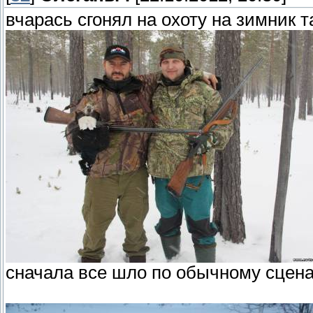
вчарась сгонял на охоту на зимник 
сначала все шло по обычному сцен