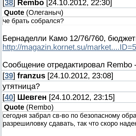
[
38
]
Rembo
[24.10.2012, 22:30]
Quote
(
Олеганыч
)
че брать собрался?
Бернаделли Камо 12/76/760, бюджет
http://magazin.kornet.su/market....ID=
Сообщение отредактировал
Rembo
[
39
]
franzus
[24.10.2012, 23:08]
утятница?
[
40
]
Шевген
[24.10.2012, 23:15]
Quote
(
Rembo
)
сегодня забрал св-во по безопасному обр
разрешиловку сдавать, так что скоро наде