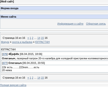
[
Мой сайт
]
Форма входа
Меню сайта
Информация о сайте
Обратная связь
Страница
16
из
16
«
1
2
…
14
15
16
Форум
»
охота и рыбалка
»
ЮГРАСТАН
ЮГРАСТАН
[
376
]
4ЁрфИк
[06.04.2015, 18:06]
Олеганыч
, лазерный патрон 20-го калибра для холодной пристрелки коллиматорного
[
377
]
Олеганыч
[06.04.2015, 20:55]
22lr есть.........223rem........есть
20 нема
Страница
16
из
16
«
1
2
…
14
15
16
Полная версия сайта