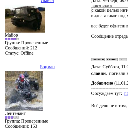
славян
Дата: Четверг, 09.
Цитата
Rembo
(
)
с какой целью инт
видел я такое под 
все будет офигенн
Майор
Сообщение отред
Группа: Проверенные
Сообщений:
212
Статус:
Offline
Боцман
Дата: Суббота, 11.
славян
, погнали 
Добавлено
(11.01.
-------------------------
Обсуждаем тут:
h
Всё дело не в том, 
Лейтенант
Группа: Проверенные
Сообщений:
153