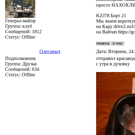
просто НАХОХЛИЛ
KZJ78 Борт 21
Генерал-майор
Мы знаем короткую
Группа: клуб
на Кару drive2.ru/
Сообщений:
1812
на Вайчач https:/
Статус:
Offline
Олеганыч
Дата: Вторник, 24
Подполковник
отправил красавца н
Группа: Друзья
с утра в духовку
Сообщений:
634
Статус:
Offline