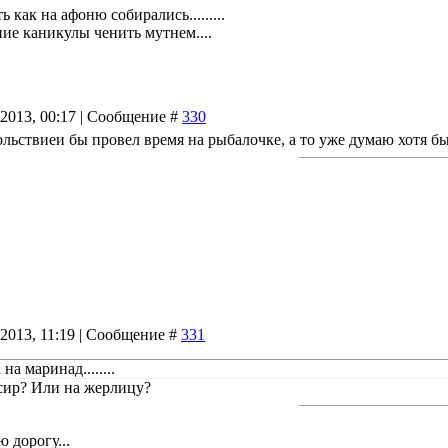
ь как на афоню собирались.........
ие каникулы ченить мутнем....
.2013, 00:17 | Сообщение #
330
вольствиеи бы провел время на рыбалочке, а то уже думаю хотя бы
.2013, 11:19 | Сообщение #
331
на маринад........
сир? Или на жерлицу?
 дорогу...