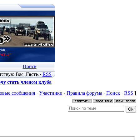
сок.
РАТ-2"
Поиск
тствую Вас
,
Гость
·
RSS
чу стать членом клуба
овые сообщения
·
Участники
·
Правила форума
·
Поиск
·
RSS
]