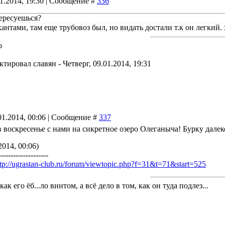
01.2014, 19:30 | Сообщение #
336
ересуешься?
хантами, там еще трубовоз был, но видать достали т.к он легкий.
о
актировал
славян
-
Четверг, 09.01.2014, 19:31
01.2014, 00:06 | Сообщение #
337
в воскресенье с нами на сикретное озеро Олеганыча! Бурку далек
2014, 00:06)
--------------------
ttp://ugrastan-club.ru/forum/viewtopic.php?f=31&t=71&start=525
как его ёб...ло винтом, а всё дело в том, как он туда подлез...