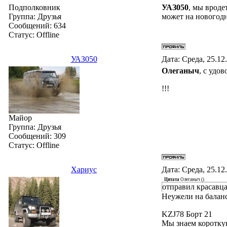
Подполковник
УАЗ050
, мы вродет
Группа: Друзья
может на новогодн
Сообщений:
634
Статус:
Offline
УАЗ050
Дата: Среда, 25.12
Олеганыч
, с удо
!!!
Майор
Группа: Друзья
Сообщений:
309
Статус:
Offline
Хариус
Дата: Среда, 25.12
Цитата
Олеганыч
(
)
отправил красавца 
Неужели на балан
KZJ78 Борт 21
Мы знаем короткую