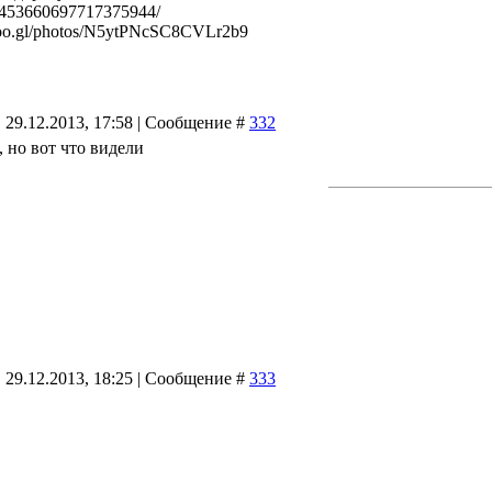
l/453660697717375944/
/goo.gl/photos/N5ytPNcSC8CVLr2b9
 29.12.2013, 17:58 | Сообщение #
332
 но вот что видели
 29.12.2013, 18:25 | Сообщение #
333