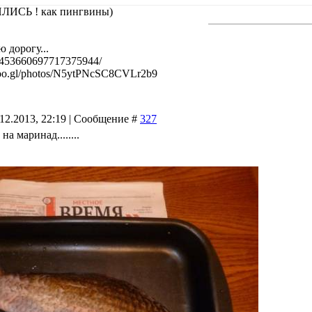
ИСЬ ! как пингвины)
 дорогу...
l/453660697717375944/
/goo.gl/photos/N5ytPNcSC8CVLr2b9
.12.2013, 22:19 | Сообщение #
327
а маринад........