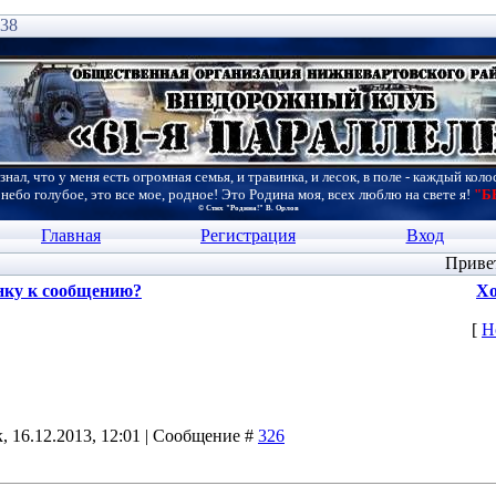
:38
знал, что у меня есть огромная семья, и травинка, и лесок, в поле - каждый коло
 небо голубое, это все мое, родное! Это Родина моя, всех люблю на свете я!
"Б
© Стих "Родина!" В. Орлов
Главная
Регистрация
Вход
Приве
нку к сообщению?
Хо
[
Н
, 16.12.2013, 12:01 | Сообщение #
326