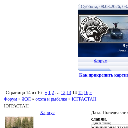
Суббота, 08.08.2026, 03
Я у
Речка,
Форум
Как прикрепить карти
Страница
14
из
16
«
1
2
…
12
13
14
15
16
»
Форум
»
ЖЗЛ
»
охота и рыбалка
»
ЮГРАСТАН
ЮГРАСТАН
Хариус
Дата: Понедельник
славян
,
Цитата
славян
(
)
жииииирная такая