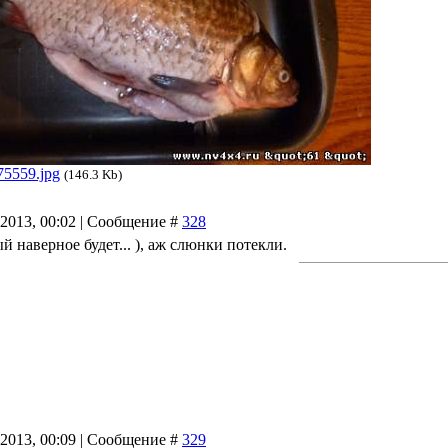
75559.jpg
(146.3 Kb)
.2013, 00:02 | Сообщение #
328
ый наверное будет... ), аж слюнки потекли.
.2013, 00:09 | Сообщение #
329