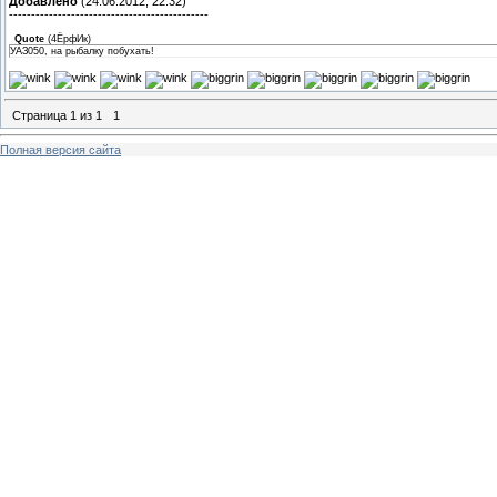
Добавлено
(24.06.2012, 22:32)
---------------------------------------------
Quote
(
4ЁрфИк
)
УАЗ050, на рыбалку побухать!
Страница
1
из
1
1
Полная версия сайта