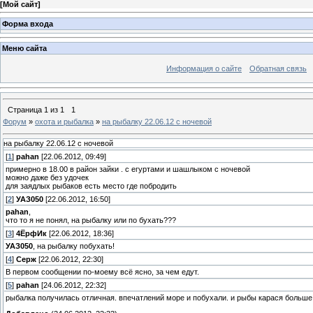
[
Мой сайт
]
Форма входа
Меню сайта
Информация о сайте
Обратная связь
Страница
1
из
1
1
Форум
»
охота и рыбалка
»
на рыбалку 22.06.12 с ночевой
на рыбалку 22.06.12 с ночевой
[
1
]
pahan
[22.06.2012, 09:49]
примерно в 18.00 в район зайки . с егуртами и шашлыком с ночевой
можно даже без удочек
для заядлых рыбаков есть место где побродить
[
2
]
УАЗ050
[22.06.2012, 16:50]
pahan
,
что то я не понял, на рыбалку или по бухать???
[
3
]
4ЁрфИк
[22.06.2012, 18:36]
УАЗ050
, на рыбалку побухать!
[
4
]
Серж
[22.06.2012, 22:30]
В первом сообщении по-моему всё ясно, за чем едут.
[
5
]
pahan
[24.06.2012, 22:32]
рыбалка получилась отличная. впечатлений море и побухали. и рыбы карася больше 