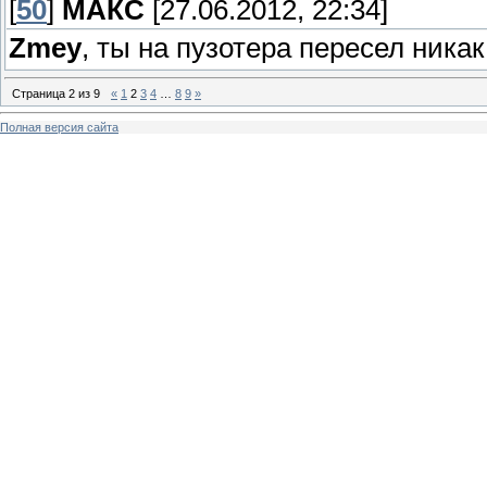
[
50
]
МАКС
[27.06.2012, 22:34]
Zmey
, ты на пузотера пересел ника
Страница
2
из
9
«
1
2
3
4
…
8
9
»
Полная версия сайта