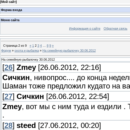
[
Мой сайт
]
Форма входа
Меню сайта
Информация о сайте
Обратная связь
Страница
2
из
9
«
1
2
3
4
…
8
9
»
Форум
»
охота и рыбалка
»
На семейную рыбалочку 30.06.2012
На семейную рыбалочку 30.06.2012
[
26
]
Zmey
[26.06.2012, 22:16]
Сичкин
, нивопрос.... до конца неде
Шаман тоже предложил кудато на вах
[
27
]
Сичкин
[26.06.2012, 22:54]
Zmey
, вот мы с ним туда и ездили .
.
[
28
]
steed
[27.06.2012, 00:20]