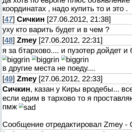
да хоть по европе плюс объявление д
координатах , надо купить то и это .
[
47
]
Сичкин
[27.06.2012, 21:38]
уху кто варить будет и в чем ?
[
48
]
Zmey
[27.06.2012, 22:31]
я за бтархово.... и пузотер дойдет 
в другие места не поеду....
[
49
]
Zmey
[27.06.2012, 22:33]
Сичкин
, казан у Киры вродебы... в
если едим в тархово то я проставляю
пмж
Сообщение отредактировал
Zmey
-