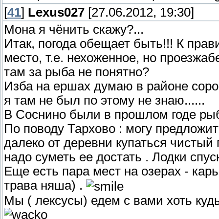
[
41
]
Lexus027
[27.06.2012, 19:30]
Мона я чёнить скажу?...
Итак, погода обещает быть!!! К пра
место, т.е. нехоженное, но проезжаб
там за рыба не понятно?
Изба на ершах думаю в районе соро
я там не был по этому не знаю......
В Соснино были в прошлом годе рыбал
По поводу Тархово : могу предложить
далеко от деревни купаться чистый 
надо суметь ее достать . Лодки спус
Еще есть пара мест на озерах - карье
трава няша) .
Мы ( лексусы) едем с вами хоть куд