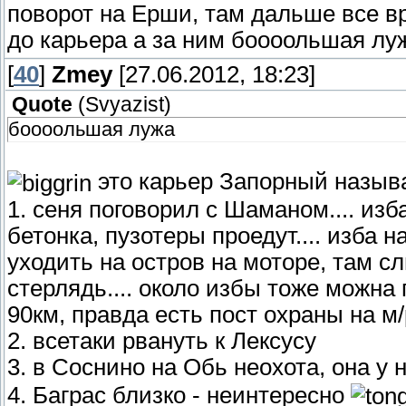
поворот на Ерши, там дальше все в
до карьера а за ним боооольшая лужа
[
40
]
Zmey
[27.06.2012, 18:23]
Quote
(
Svyazist
)
боооольшая лужа
это карьер Запорный называе
1. сеня поговорил с Шаманом.... изб
бетонка, пузотеры проедут.... изба н
уходить на остров на моторе, там сл
стерлядь.... около избы тоже можна 
90км, правда есть пост охраны на м
2. всетаки рвануть к Лексусу
3. в Соснино на Обь неохота, она у 
4. Баграс близко - неинтересно