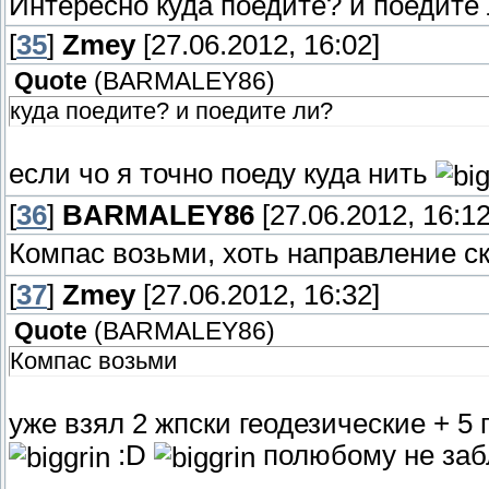
Интересно куда поедите? и поедите
[
35
]
Zmey
[27.06.2012, 16:02]
Quote
(
BARMALEY86
)
куда поедите? и поедите ли?
если чо я точно поеду куда нить
[
36
]
BARMALEY86
[27.06.2012, 16:12
Компас возьми, хоть направление 
[
37
]
Zmey
[27.06.2012, 16:32]
Quote
(
BARMALEY86
)
Компас возьми
уже взял 2 жпски геодезические + 5 
:D
полюбому не за