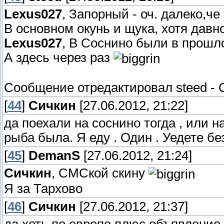
Lexus027
, Запорный - оч. далеко,че
В основном окунь и щука, хотя давн
Lexus027
, В Соснино были в прошлом
А здесь через раз
Сообщение отредактировал
steed
-
[
44
]
Сичкин
[27.06.2012, 21:22]
да поехали на соснино тогда , или н
рыба была. Я еду . Один . Уедете бе
[
45
]
DemanS
[27.06.2012, 21:24]
Сичкин
, CМСкой скину
Я за Тархово
[
46
]
Сичкин
[27.06.2012, 21:37]