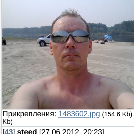
Прикрепления:
1483602.jpg
(154.6 Kb)
Kb)
[
43
]
steed
[27.06.2012, 20:23]