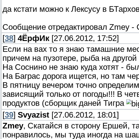
да кстати можно к Лексусу в БТархово 
Сообщение отредактировал
Zmey
-
[
38
]
4ЁрфИк
[27.06.2012, 17:52]
Если на вах то я знаю тамашние мес
причем на пузотере, рыба на другой 
На Соснино не знаю куда хотят - бы
На Баграс дорога ищется, но там чер
В пятницу вечером точно определимс
зависящий только от погоды!!! В че
продуктов (сборщик даней Тигра
[
39
]
Svyazist
[27.06.2012, 18:01]
Zmey
, Скатайся в сторону Ершей, т
понравилось, мы туда иногда на шаш