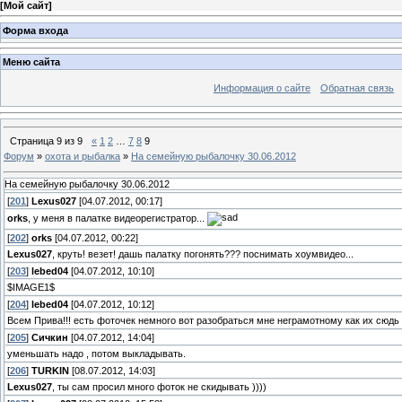
[
Мой сайт
]
Форма входа
Меню сайта
Информация о сайте
Обратная связь
Страница
9
из
9
«
1
2
…
7
8
9
Форум
»
охота и рыбалка
»
На семейную рыбалочку 30.06.2012
На семейную рыбалочку 30.06.2012
[
201
]
Lexus027
[04.07.2012, 00:17]
orks
, у меня в палатке видеорегистратор...
[
202
]
orks
[04.07.2012, 00:22]
Lexus027
, круть! везет! дашь палатку погонять??? поснимать хоумвидео...
[
203
]
lebed04
[04.07.2012, 10:10]
$IMAGE1$
[
204
]
lebed04
[04.07.2012, 10:12]
Всем Прива!!! есть фоточек немного вот разобраться мне неграмотному как их сюдь 
[
205
]
Сичкин
[04.07.2012, 14:04]
уменьшать надо , потом выкладывать.
[
206
]
TURKIN
[08.07.2012, 14:03]
Lexus027
, ты сам просил много фоток не скидывать ))))