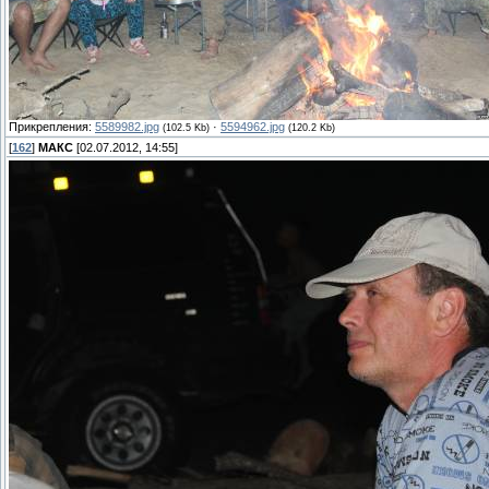
Прикрепления:
5589982.jpg
·
5594962.jpg
(102.5 Kb)
(120.2 Kb)
[
162
]
МАКС
[02.07.2012, 14:55]