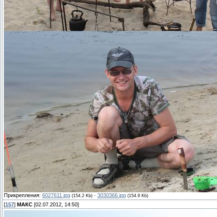
Прикрепления:
6027611.jpg
·
3030366.jpg
(154.2 Kb)
(154.9 Kb)
[
157
]
МАКС
[02.07.2012, 14:50]