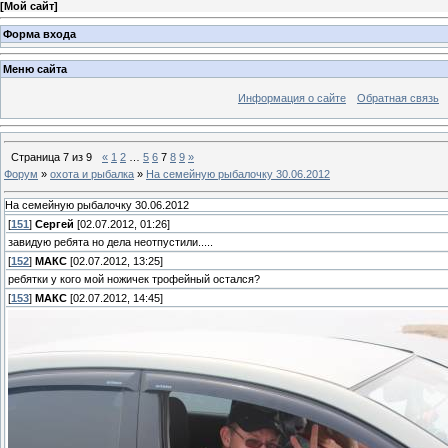
[
Мой сайт
]
Форма входа
Меню сайта
Информация о сайте
Обратная связь
Страница
7
из
9
«
1
2
…
5
6
7
8
9
»
Форум
»
охота и рыбалка
»
На семейную рыбалочку 30.06.2012
На семейную рыбалочку 30.06.2012
[
151
]
Сергей
[02.07.2012, 01:26]
завидую ребята но дела неотпустили.....
[
152
]
МАКС
[02.07.2012, 13:25]
ребятки у кого мой ножичек трофейный остался?
[
153
]
МАКС
[02.07.2012, 14:45]