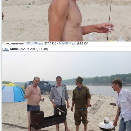
Прикрепления:
3020396.jpg
·
5890044.jpg
(207.0 Kb)
(84.1 Kb)
[
156
]
МАКС
[02.07.2012, 14:49]