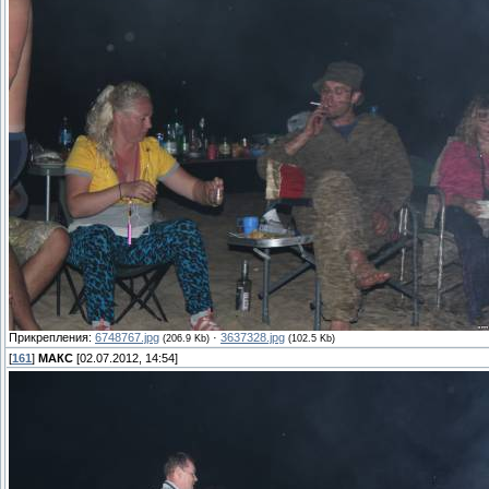
Прикрепления:
6748767.jpg
·
3637328.jpg
(206.9 Kb)
(102.5 Kb)
[
161
]
МАКС
[02.07.2012, 14:54]