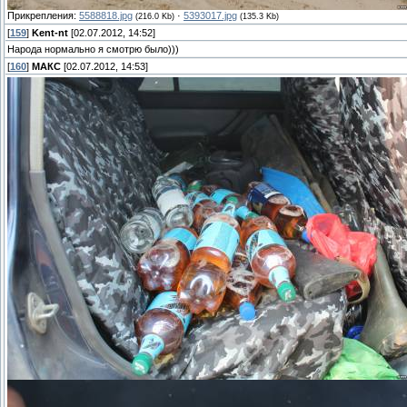
Прикрепления:
5588818.jpg
·
5393017.jpg
(216.0 Kb)
(135.3 Kb)
[
159
]
Kent-nt
[02.07.2012, 14:52]
Народа нормально я смотрю было)))
[
160
]
МАКС
[02.07.2012, 14:53]