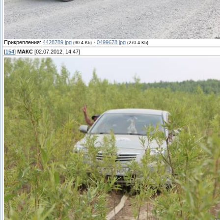
Прикрепления:
4428789.jpg
·
0499678.jpg
(90.4 Kb)
(270.4 Kb)
[
154
]
МАКС
[02.07.2012, 14:47]