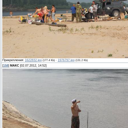
Прикрепления:
1622832.jpg
·
1976797.jpg
(177.4 Kb)
(131.2 Kb)
[
158
]
МАКС
[02.07.2012, 14:52]