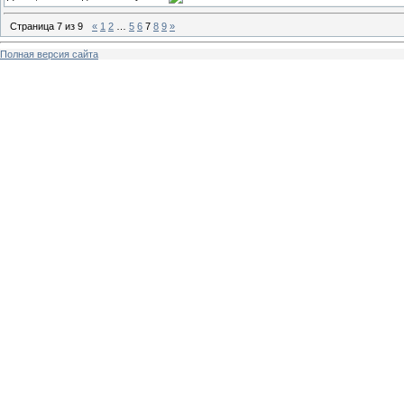
Страница
7
из
9
«
1
2
…
5
6
7
8
9
»
Полная версия сайта