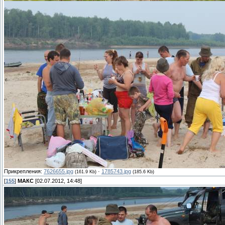
Прикрепления:
7626655.jpg
·
1785743.jpg
(161.9 Kb)
(185.6 Kb)
[
155
]
МАКС
[02.07.2012, 14:48]