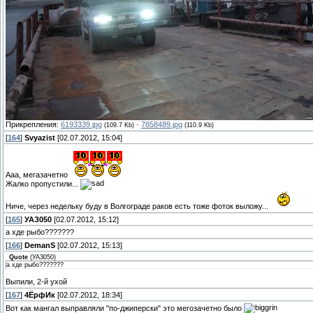
Прикрепления:
6193339.jpg
·
7858489.jpg
(109.7 Kb)
(110.9 Kb)
[
164
]
Svyazist
[02.07.2012, 15:04]
Ааа, мегазачетно
Жалко пропустили...
Ниче, через недельку буду в Волгограде раков есть тоже фоток выложу...
[
165
]
УАЗ050
[02.07.2012, 15:12]
а хде рыбо???????
[
166
]
DemanS
[02.07.2012, 15:13]
Quote
(
УАЗ050
)
а хде рыбо???????
Выпили, 2-й ухой
[
167
]
4ЁрфИк
[02.07.2012, 18:34]
Вот как мангал выправляли "по-джиперски" это мегозачетно было