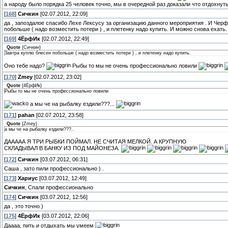
а народу было порядка 25 человек точно, мы в очередной раз доказали что отдохну
[
168
]
Сичкин
[02.07.2012, 22:09]
да , запоздалое спасибо Лехе Лексусу за организацию данного мероприятия . И Черф
побольше ( надо возместить потери ) , и плетенку надо купить. И можно снова ехать.
[
169
]
4ЁрфИк
[02.07.2012, 22:49]
Quote
(
Сичкин
)
Завтра куплю блесен побольше ( надо возместить потери ) , и плетенку надо купить.
Оно тебе надо?
Рыбы то мы не очень профессионально ловили
[
170
]
Zmey
[02.07.2012, 23:02]
Quote
(
4ЁрфИк
)
Рыбы то мы не очень профессионально ловили
а мы че на рыбалку ездили???...
[
171
]
pahan
[02.07.2012, 23:58]
Quote
(
Zmey
)
а мы че на рыбалку ездили???..
ДААААА Я ТРИ РЫБКИ ПОЙМАЛ. НЕ СЧИТАЯ МЕЛКОЙ. А КРУПНУЮ
СКЛАДЫВАЛ В БАНКУ ИЗ ПОД МАЙОНЕЗА.
[
172
]
Сичкин
[03.07.2012, 06:31]
Саша , зато пили профессионально ) .
[
173
]
Хариус
[03.07.2012, 12:49]
Сичкин
, Спали профессионально
[
174
]
Сичкин
[03.07.2012, 12:56]
да , это точно )
[
175
]
4ЁрфИк
[03.07.2012, 22:06]
Даааа, пить и отдыхать мы умеем