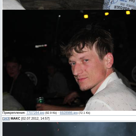
Прикрепления:
7707284.jpg
·
6928986.jpg
(92.9 Kb)
(72.1 Kb)
[
163
]
МАКС
[02.07.2012, 14:57]