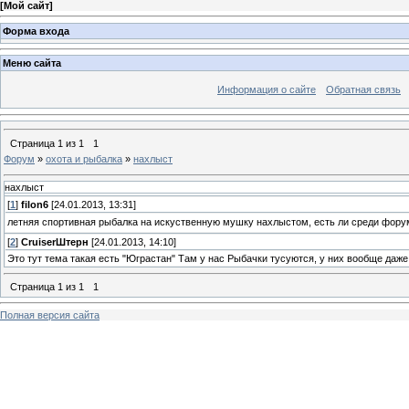
[
Мой сайт
]
Форма входа
Меню сайта
Информация о сайте
Обратная связь
Страница
1
из
1
1
Форум
»
охота и рыбалка
»
нахлыст
нахлыст
[
1
]
filon6
[24.01.2013, 13:31]
летняя спортивная рыбалка на искуственную мушку нахлыстом, есть ли среди фор
[
2
]
СruiserШтерн
[24.01.2013, 14:10]
Это тут тема такая есть "Юграстан" Там у нас Рыбачки тусуются, у них вообще даж
Страница
1
из
1
1
Полная версия сайта