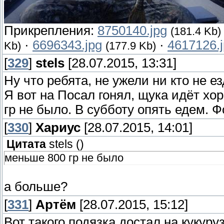
Прикрепления:
8750140.jpg
(181.4 Kb)
·
6696343.jpg
·
4617126.
Kb)
(177.9 Kb)
[
329
]
stels
[28.07.2015, 13:31]
Ну что ребята, не ужели ни кто не 
Я вот на Посал гонял, щука идёт хо
гр не было. В субботу опять едем. Ф
[
330
]
Хариус
[28.07.2015, 14:01]
Цитата
stels
(
)
меньше 800 гр не было
а больше?
[
331
]
Артём
[28.07.2015, 15:12]
Вот такого подязка достал на кукуруз