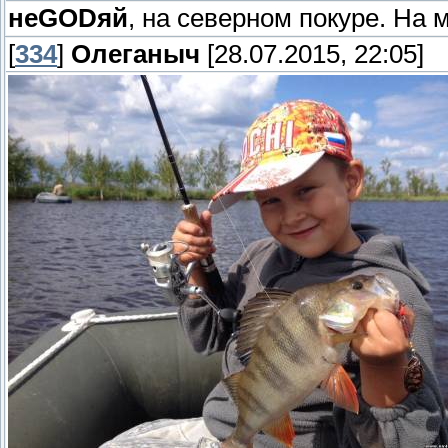
неGODяй
, на северном покуре. На
[
334
]
Олеганыч
[28.07.2015, 22:05]