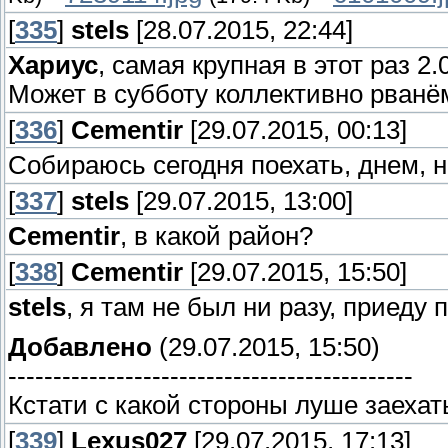
[
335
]
stels
[28.07.2015, 22:44]
Хариус
, самая крупная в этот раз 2
Может в субботу коллективно рванё
[
336
]
Cementir
[29.07.2015, 00:13]
Собираюсь сегодня поехать, днем, н
[
337
]
stels
[29.07.2015, 13:00]
Cementir
, в какой район?
[
338
]
Cementir
[29.07.2015, 15:50]
stels
, я там не был ни разу, приеду
Добавлено
(29.07.2015, 15:50)
---------------------------------------------
Кстати с какой стороны луше заехат
[
339
]
Lexus027
[29.07.2015, 17:13]