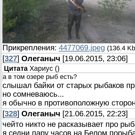
Прикрепления:
4477069.jpeg
(136.4 Kb
[
327
]
Олеганыч
[19.06.2015, 23:06]
Цитата
Хариус
(
)
а в том озере рыб есть?
слышал байки от старых рыбаков про
но сомневаюсь...
я обычно в противоположную сторону 
[
328
]
Олеганыч
[21.06.2015, 22:23]
чейто никто не расказывает про рыба
я седни пару часов на Белом порыбачи