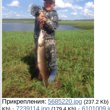
Прикрепления:
5685220.jpg
(237.2 Kb)
·
7239114.jpg
·
6101009.j
Kb)
(179.4 Kb)