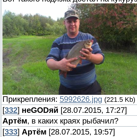
Прикрепления:
5992626.jpg
(221.5 Kb)
[
332
]
неGODяй
[28.07.2015, 17:27]
Артём
, в каких краях рыбачил?
[
333
]
Артём
[28.07.2015, 19:57]