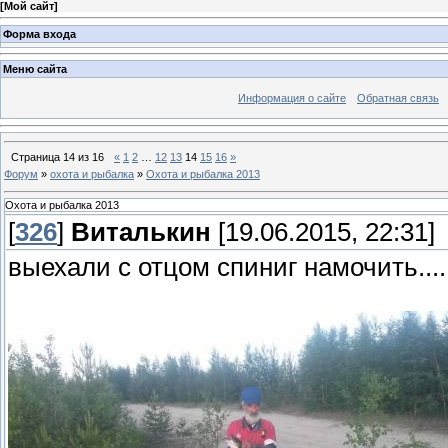
[
Мой сайт
]
Форма входа
Меню сайта
Информация о сайте
Обратная связь
Страница
14
из
16
«
1
2
…
12
13
14
15
16
»
Форум
»
охота и рыбалка
»
Охота и рыбалка 2013
Охота и рыбалка 2013
[
326
]
Виталькин
[19.06.2015, 22:31]
выехали с отцом спиниг намочить.....