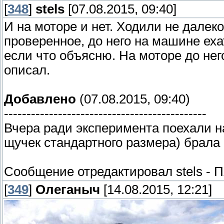
[
348
]
stels
[07.08.2015, 09:40]
И на моторе и нет. Ходили не далеко
проверенное, до него на машине ехат
если что объясню. На моторе до него
описал.
Добавлено
(07.08.2015, 09:40)
---------------------------------------------
Вчера ради эксперимента поехали на 
щучек стандартного размера) брала 
Сообщение отредактировал
stels
-
П
[
349
]
Олеганыч
[14.08.2015, 12:21]