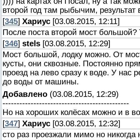
)))) на картах он Посал, ну а так мо
второй год там рыбычим, результат 
[
345
]
Хариус
[03.08.2015, 12:11]
После поста второй мост большой? 
[
346
]
stels
[03.08.2015, 12:29]
Мост большой, лодку можно. От мост
кусты, они сквозные. Постоянно пря
проезд на лево сразу к воде. У нас 
до воды от машины.
Добавлено
(03.08.2015, 12:29)
---------------------------------------------
Но на хороших колёсах можно и в вод
[
347
]
Хариус
[03.08.2015, 12:32]
сто раз проезжали мимо но никогда