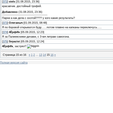
[
372
]
stels
[31.08.2015, 23:36]
красавчик. достойный трофей.
Добавлено
(31.08.2015, 23:36)
---------------------------------------------
Парни а как дела с охотой???? у кого какие результаты?
[
373
]
Олеганыч
[01.09.2015, 08:48]
Я по боровой открыватся буду.......потом плавно на капканы переключусь......
[
374
]
4ЁрфИк
[05.09.2015, 12:23]
Я за Палиевскими дачами, с 3-мя литрам самогона.
[
375
]
Svyazist
[05.09.2015, 12:24]
4ЁрфИк
, застрял?
Страница
15
из
16
«
1
2
…
13
14
15
16
»
Полная версия сайта