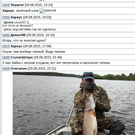
[
364
]
Svyazist
[28.08.2015, 13:14]
Хариус
, зачётный улов
[
365
]
Хариус
[28.08.2015, 15:03]
Цитата
Lexus027
(
)
это точно не фотошоп?
грязь под ногтями так не сделать)
[
366
]
ДенисНВ
[28.08.2015, 16:16]
Игорь, что за золотая щука?
[
367
]
Хариус
[28.08.2015, 17:06]
Окунь там вообще черный. Вода темная.
[
368
]
СruiserШтерн
[29.08.2015, 01:46]
У них бабка с негром учудила, нет нет негретенок и проскочит теперь
[
369
]
Олеганыч
[29.08.2015, 22:21]