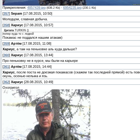
Прикрепления:
4857439.jpg
·
6954235.jpg
(636.2 Kb)
(230.1 Kb)
[
357
]
Sepam
[17.08.2015, 10:50]
Молодцом, славная добыча.
[
358
]
Хариус
[17.08.2015, 10:57]
Цитата
TURKIN
(
)
попер куда то с лодкой
Покамас не поддался нашим атакам)
[
359
]
Артём
[17.08.2015, 11:08]
Хариус
, а там на пеньковке аль куда дальше?
[
360
]
Хариус
[17.08.2015, 13:44]
Про пеньковку не в курсе, мы были на карьере
[
361
]
Артём
[17.08.2015, 14:44]
Хариус
, после поста не доезжая покамасов (скажем так последней прямой) есть пово
окунь, осенью нельма и язь.
[
362
]
Хариус
[28.08.2015, 10:49]
Охогригол