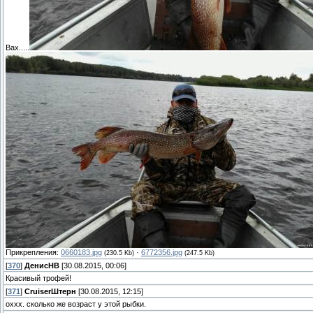
Вах.....
Прикрепления:
0660183.jpg
·
6772356.jpg
(230.5 Kb)
(247.5 Kb)
[
370
]
ДенисНВ
[30.08.2015, 00:06]
Красивый трофей!
[
371
]
СruiserШтерн
[30.08.2015, 12:15]
оххх. сколько же возраст у этой рыбки.