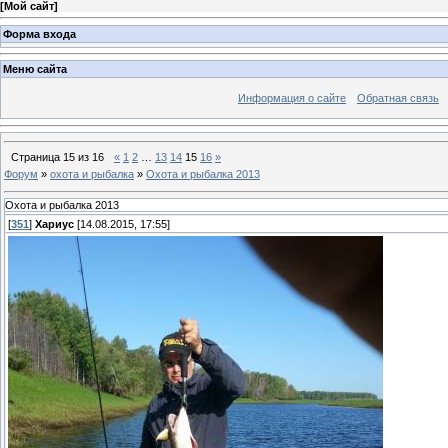
[
Мой сайт
]
Форма входа
Меню сайта
Информация о сайте
Обратная связь
Страница
15
из
16
«
1
2
…
13
14
15
16
»
Форум
»
охота и рыбалка
»
Охота и рыбалка 2013
Охота и рыбалка 2013
[
351
]
Хариус
[14.08.2015, 17:55]