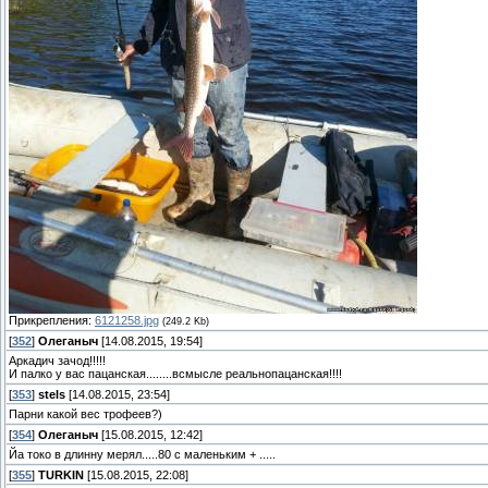
Прикрепления:
6121258.jpg
(249.2 Kb)
[
352
]
Олеганыч
[14.08.2015, 19:54]
Аркадич зачод!!!!!
И палко у вас пацанская........всмысле реальнопацанская!!!!
[
353
]
stels
[14.08.2015, 23:54]
Парни какой вес трофеев?)
[
354
]
Олеганыч
[15.08.2015, 12:42]
Йа токо в длинну мерял.....80 с маленьким + .....
[
355
]
TURKIN
[15.08.2015, 22:08]