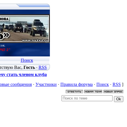
сок.
РАТ-2"
Поиск
тствую Вас
,
Гость
·
RSS
чу стать членом клуба
овые сообщения
·
Участники
·
Правила форума
·
Поиск
·
RSS
]