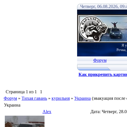
Четверг, 06.08.2026, 09:
Я у
Речка,
Форум
Как прикрепить карти
Страница
1
из
1
1
Форум
»
Тихая гавань
»
курильня
»
Украина
(эвакуация после 
Украина
Alex
Дата: Четверг, 28.