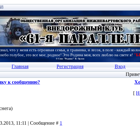
48
знал, что у меня есть огромная семья, и травинка, и лесок, в поле - каждый коло
 небо голубое, это все мое, родное! Это Родина моя, всех люблю на свете я!
"Б
© Стих "Родина!" В. Орлов
Главная
Регистрация
Вход
Приве
нку к сообщению?
Хо
[
Н
снега)
03.2013, 11:11 | Сообщение #
1