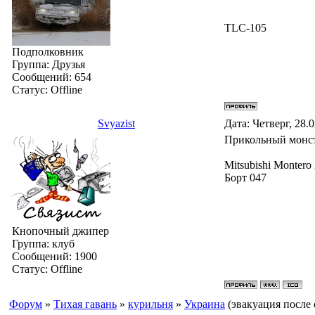
TLC-105
Подполковник
Группа: Друзья
Сообщений:
654
Статус:
Offline
Svyazist
Дата: Четверг, 28.
Прикольный мон
Mitsubishi Montero
Борт 047
Кнопочный джипер
Группа: клуб
Сообщений:
1900
Статус:
Offline
Форум
»
Тихая гавань
»
курильня
»
Украина
(эвакуация после 