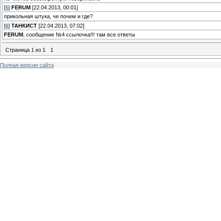
[
5
]
FERUM
[22.04.2013, 00:01]
прикольная штука, че почем и где?
[
6
]
ТАНКИСТ
[22.04.2013, 07:02]
FERUM
, сообщение №4 ссылочка!!! там все ответы
Страница
1
из
1
1
Полная версия сайта