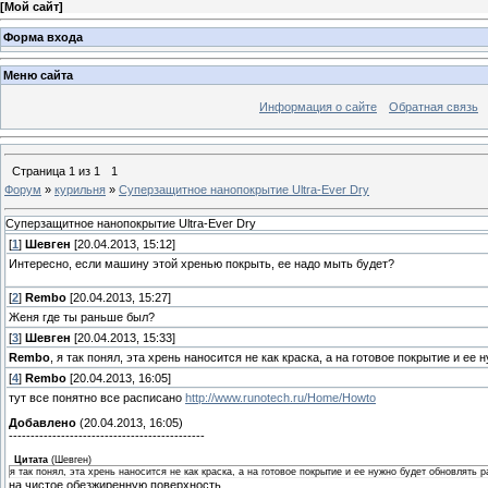
[
Мой сайт
]
Форма входа
Меню сайта
Информация о сайте
Обратная связь
Страница
1
из
1
1
Форум
»
курильня
»
Суперзащитное нанопокрытие Ultra-Ever Dry
Суперзащитное нанопокрытие Ultra-Ever Dry
[
1
]
Шевген
[20.04.2013, 15:12]
Интересно, если машину этой хренью покрыть, ее надо мыть будет?
[
2
]
Rembo
[20.04.2013, 15:27]
Женя где ты раньше был?
[
3
]
Шевген
[20.04.2013, 15:33]
Rembo
, я так понял, эта хрень наносится не как краска, а на готовое покрытие и ее
[
4
]
Rembo
[20.04.2013, 16:05]
тут все понятно все расписано
http://www.runotech.ru/Home/Howto
Добавлено
(20.04.2013, 16:05)
---------------------------------------------
Цитата
(
Шевген
)
я так понял, эта хрень наносится не как краска, а на готовое покрытие и ее нужно будет обновлять р
на чистое обезжиренную поверхность