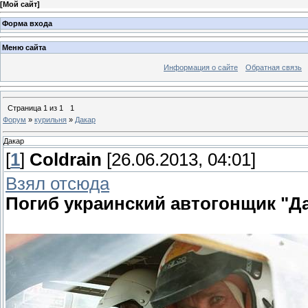
[
Мой сайт
]
Форма входа
Меню сайта
Информация о сайте
Обратная связь
Страница
1
из
1
1
Форум
»
курильня
»
Дакар
Дакар
[
1
]
Coldrain
[26.06.2013, 04:01]
Взял отсюда
Погиб украинский автогонщик "Д