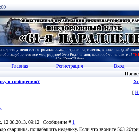
:00
знал, что у меня есть огромная семья, и травинка, и лесок, в поле - каждый коло
 небо голубое, это все мое, родное! Это Родина моя, всех люблю на свете я!
"Б
© Стих "Родина!" В. Орлов
Главная
Регистрация
Вход
Приве
нку к сообщению?
Хо
[
Н
у
, 12.08.2013, 09:12 | Сообщение #
1
адо сварщика, пошабашить недельку. Если что звоните 563-26три