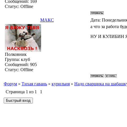
Сообщений:
169
Статус:
Offline
МАКС
Дата: Понедельник
а что за работа буд
НУ И КУЛИБИН Я
Полковник
Группа: клуб
Сообщений:
905
Статус:
Offline
Форум
»
Тихая гавань
»
курильня
»
Надо сварщика на шабашк
Страница
1
из
1
1