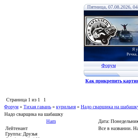
Пятница, 07.08.2026, 04
Я у
Речка,
Форум
Как прикрепить карти
Страница
1
из
1
1
Форум
»
Тихая гавань
»
курильня
»
Надо сварщика на шабашк
Надо сварщика на шабашку
Ham
Дата: Понедельник
Лейтенант
Все в названии. Н
Группа: Друзья