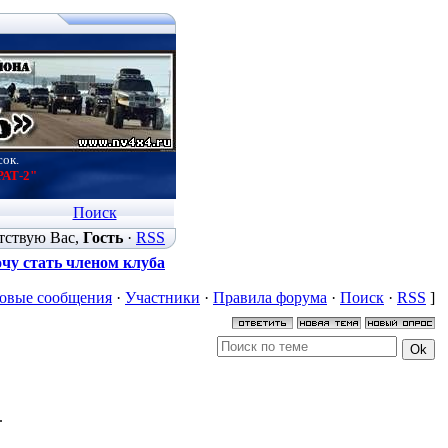
сок.
РАТ-2"
Поиск
тствую Вас
,
Гость
·
RSS
чу стать членом клуба
овые сообщения
·
Участники
·
Правила форума
·
Поиск
·
RSS
]
.