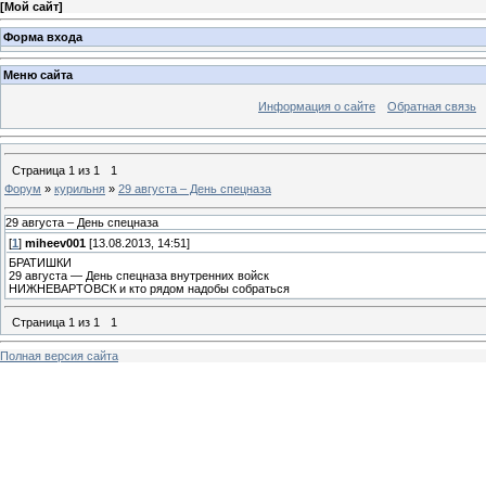
[
Мой сайт
]
Форма входа
Меню сайта
Информация о сайте
Обратная связь
Страница
1
из
1
1
Форум
»
курильня
»
29 августа – День спецназа
29 августа – День спецназа
[
1
]
miheev001
[13.08.2013, 14:51]
БРАТИШКИ
29 августа — День спецназа внутренних войск
НИЖНЕВАРТОВСК и кто рядом надобы собраться
Страница
1
из
1
1
Полная версия сайта