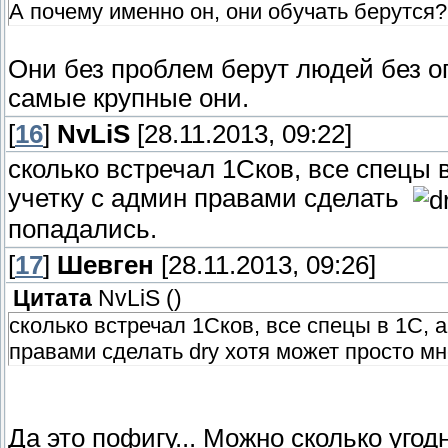
А почему именно он, они обучать берутся
Они без проблем берут людей без о
самые крупные они.
[
16
]
NvLiS
[28.11.2013, 09:22]
сколько встречал 1Сков, все спецы 
учетку с админ правами сделать
попадались.
[
17
]
Шевген
[28.11.2013, 09:26]
Цитата
NvLiS
(
)
сколько встречал 1Сков, все спецы в 1С, 
правами сделать dry хотя может просто мн
Да это пофигу... Можно сколько уго