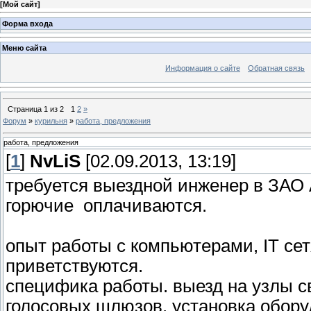
[
Мой сайт
]
Форма входа
Меню сайта
Информация о сайте
Обратная связь
Страница
1
из
2
1
2
»
Форум
»
курильня
»
работа, предложения
работа, предложения
[
1
]
NvLiS
[02.09.2013, 13:19]
требуется выездной инженер в ЗАО 
горючие оплачиваются.
опыт работы с компьютерами, IT се
приветствуются.
специфика работы. выезд на узлы св
голосовых шлюзов. установка обору