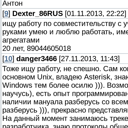
Антон
[
9
]
Dexter_86RUS
[01.11.2013, 22:22]
ищу работу по совместительству с у
руками умею и люблю работать, име
агрегатами
20 лет, 89044605018
[
10
]
danger3466
[27.11.2013, 11:43]
Тоже ищу работу, не спешно. Сам к
основном Unix, владею Asterisk, зн
Windows тем более осилю ))). Возмо
научусь), есть опыт программировани
наличии мануала разберусь со всем
разберусь ))), прекрасно представля
На данный момент занимаюсь трекер
разработчика, знаю протоколы обще