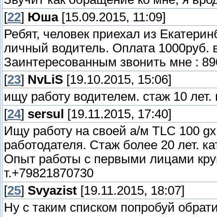
[
22
]
Юша
[15.09.2015, 11:09]
Ребят, человек приехал из Екатерин
личный водитель. Оплата 1000руб. в
Заинтересованным звонить мне : 890
[
23
]
NvLiS
[19.10.2015, 15:06]
ищу работу водителем. стаж 10 лет. 
[
24
]
sersul
[19.11.2015, 17:40]
Ищу работу на своей а/м TLC 100 gx (
работодателя. Стаж более 20 лет. кат
Опыт работы с первыми лицами кру
т.+79821870730
[
25
]
Svyazist
[19.11.2015, 18:07]
Ну с таким списком попробуй обрат