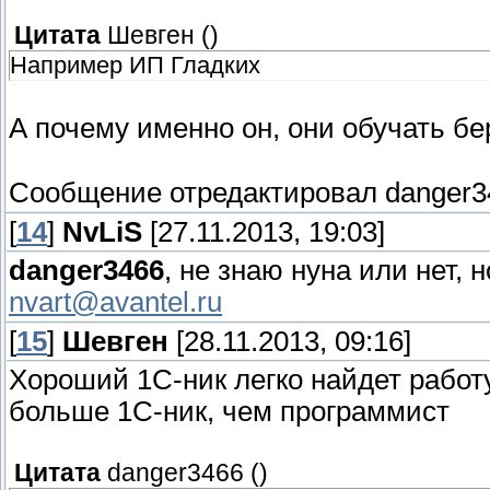
Цитата
Шевген
(
)
Например ИП Гладких
А почему именно он, они обучать б
Сообщение отредактировал
danger3
[
14
]
NvLiS
[27.11.2013, 19:03]
danger3466
, не знаю нуна или нет,
nvart@avantel.ru
[
15
]
Шевген
[28.11.2013, 09:16]
Хороший 1С-ник легко найдет работ
больше 1С-ник, чем программист
Цитата
danger3466
(
)