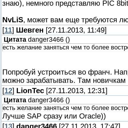
знаю), немного представляю PIC 8bit
NvLiS
, может вам еще требуются л
[
11
]
Шевген
[27.11.2013, 11:49]
Цитата
danger3466
(
)
есть желание заняться чем то более вост
Попробуй устроиться во франч. Нап
можно зарабатывать. Там новичкам к
[
12
]
LionTec
[27.11.2013, 12:31]
Цитата
danger3466
(
)
есть желание заняться чем то более вост
Лучше SAP сразу или Oracle))
[
13
]
danger3466
[27.11.2013, 17:47]