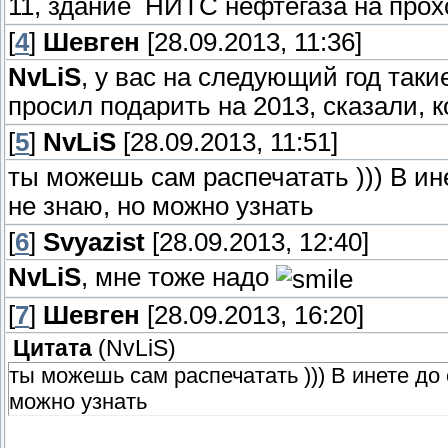
11, здание НИТС нефтегаза на про
[
4
]
Шевген
[28.09.2013, 11:36]
NvLiS
, у вас на следующий год так
просил подарить на 2013, сказали, 
[
5
]
NvLiS
[28.09.2013, 11:51]
ты можешь сам распечатать ))) В ине
не знаю, но можно узнать
[
6
]
Svyazist
[28.09.2013, 12:40]
NvLiS
, мне тоже надо
[
7
]
Шевген
[28.09.2013, 16:20]
Цитата
(
NvLiS
)
ты можешь сам распечатать ))) В инете до 
можно узнать