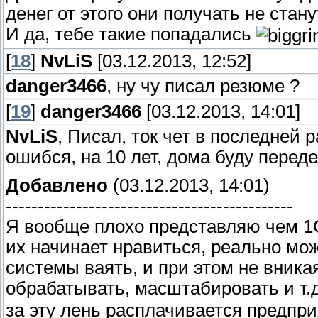
денег от этого они получать не станут
И да, тебе такие попадались
[
18
]
NvLiS
[03.12.2013, 12:52]
danger3466
, ну чу писал резюме ?
[
19
]
danger3466
[03.12.2013, 14:01]
NvLiS
, Писал, ток чет в последней 
ошибся, на 10 лет, дома буду переде
Добавлено
(03.12.2013, 14:01)
---------------------------------------------
Я вообще плохо представляю чем 1
их начинает нравиться, реально мож
системы ваять, и при этом не вника
обрабатывать, масштабировать и т.
за эту лень расплачивается предпр