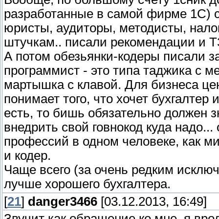
разработанные в самой фирме 1С) с
юристы, аудиторы, методисты, нало
штучкам.. писали рекомендации и Т
А потом обезьянки-кодеры писали за
программист - это типа таджика с м
мартышка с клавой. Для бизнеса це
понимает того, что хочет бухгалтер и
есть, то бишь обязательно должен зн
внедрить свой говнокод куда надо...
профессий в одном человеке, как м
и кодер.
Чаще всего (за очень редким исклю
лучше хорошего бухгалтера.
[
21
]
danger3466
[03.12.2013, 16:49]
Звучит как обращение ко мне, я врод