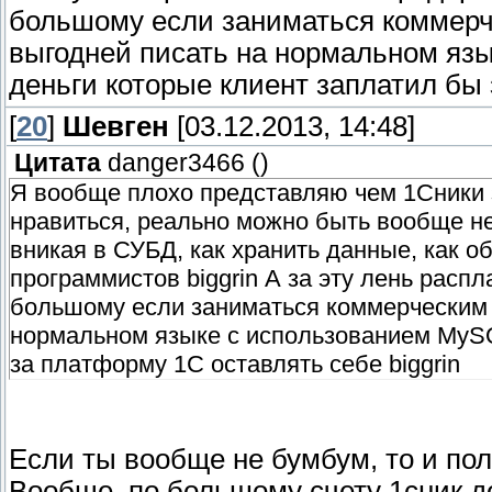
большому если заниматься коммерч
выгодней писать на нормальном яз
деньги которые клиент заплатил бы
[
20
]
Шевген
[03.12.2013, 14:48]
Цитата
danger3466
(
)
Я вообще плохо представляю чем 1Сники 
нравиться, реально можно быть вообще не 
вникая в СУБД, как хранить данные, как о
программистов biggrin А за эту лень расп
большому если заниматься коммерческим 
нормальном языке с использованием MySQ
за платформу 1С оставлять себе biggrin
Если ты вообще не бумбум, то и пол
Вообще, по большому счету 1сник д