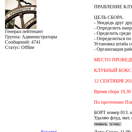
ПРАВЛЕНИЕ КЛУ
ЦЕЛЬ СБОРА.
- Увидидь друг др
- Определить нап
Генерал-лейтенант
- Оределить среди
Группа: Администраторы
- Определиться п
Сообщений:
4741
Установка штаба с
Статус:
Offline
- Организация раб
МЕСТО ПРОВЕД
КЛУБНЫЙ БОКС в С
12 СЕНТЯБРЯ 2013
Время сбора 19,30
По прочтению Плю
БОРТ номер 013. 
Удаляю флуд, мат,
Svyazist
Дата: Среда, 11.09