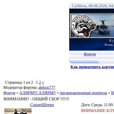
Суббота, 08.08.2026, 04
Я у
Речка,
Форум
Как прикрепить карти
Страница
1
из
2
1
2
»
Модератор форума:
aleksis777
Форум
»
АЛЯРМ!!! АЛЯРМ!!
»
организационные вопросы
»
В
ВНИМАНИЕ! - ОБЩИЙ СБОР !!!!!!!
СruiserШтерн
Дата: Среда, 11.09
ВНИМАНИЕ КЛУБ