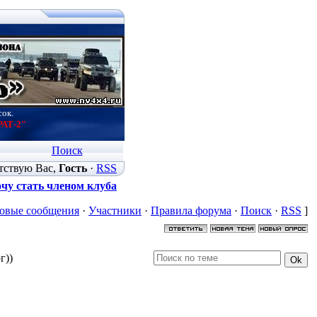
сок.
РАТ-2"
Поиск
тствую Вас
,
Гость
·
RSS
чу стать членом клуба
овые сообщения
·
Участники
·
Правила форума
·
Поиск
·
RSS
]
г))