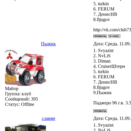
5. turkin
6. FERUM
7. ДенисНВ
8.fljugov
http://vk.com/club
Пыжик
Дата: Среда, 11.09
1. Svyazist
2. NvLiS
3. Diman
4. СruiserШтерн
5. turkin
6. FERUM
7. ДенисНВ
8.fljugov
Майор
9.Пыжик
Группа: клуб
Сообщений:
395
Паджеро 96 г.в. 3
Статус:
Offline
славян
Дата: Среда, 11.09
1. Svyazist
2. NvLiS