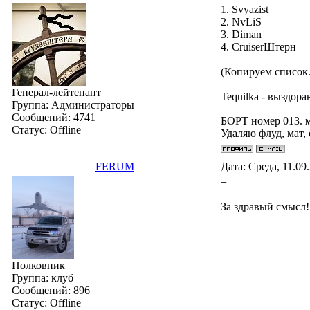
1. Svyazist
2. NvLiS
3. Diman
4. СruiserШтерн
(Копируем список.
Генерал-лейтенант
Tequilka - выздора
Группа: Администраторы
Сообщений:
4741
БОРТ номер 013. 
Статус:
Offline
Удаляю флуд, мат,
FERUM
Дата: Среда, 11.09
+
За здравый смысл!
Полковник
Группа: клуб
Сообщений:
896
Статус:
Offline