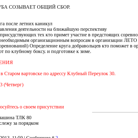
БА СОЗЫВАЕТ ОБЩИЙ СБОР.
уга после летних каникул
равления деятельности на ближайшую перспективу
 присудствующих тех кто примет участие в предстоящих соревн
о необходимым организационным вопросам в организации ЛЕТО О
оревнований) Определение круга добравольцев кто поможет в о
от по клубному боксу. и подготовке к зиме.
ЕНИЯ
таром вартовске по адрессу Клубный Переулок 30.
 (Четверг)
суйтесь о своем присутствии
машина ТЛК 80
 слежу за порядком
.2013, 11:59 | Сообщение #
2