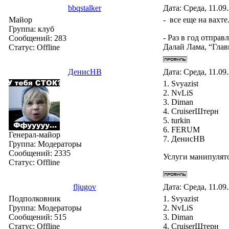
bbqstalker
Дата: Среда, 11.09
Майор
- все еще на вахте.
Группа: клуб
- Раз в год отправ
Сообщений:
283
Далай Лама, “Глав
Статус:
Offline
ДенисНВ
Дата: Среда, 11.09
1. Svyazist
2. NvLiS
3. Diman
4. СruiserШтерн
5. turkin
6. FERUM
Генерал-майор
7. ДенисНВ
Группа: Модераторы
Сообщений:
2335
Услуги манипулято
Статус:
Offline
fljugov
Дата: Среда, 11.09
Подполковник
1. Svyazist
Группа: Модераторы
2. NvLiS
Сообщений:
515
3. Diman
Статус:
Offline
4. СruiserШтерн