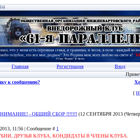
:04
знал, что у меня есть огромная семья, и травинка, и лесок, в поле - каждый коло
 небо голубое, это все мое, родное! Это Родина моя, всех люблю на свете я!
"Б
© Стих "Родина!" В. Орлов
Главная
Регистрация
Вход
Приве
нку к сообщению?
Хо
[
Н
НИМАНИЕ! - ОБЩИЙ СБОР !!!!!!!
(12 СЕНТЯБРЯ 2013 (Четвер
.2013, 11:56 | Сообщение #
1
НИ, ДРУЗЬЯ КЛУБА, КОНДИДАТЫ В ЧЛЕНЫ КЛУБА.