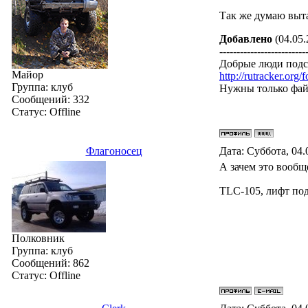
Так же думаю выта
Добавлено
(04.05.
-------------------------
Добрые люди подск
Майор
http://rutracker.or
Группа: клуб
Нужны только фа
Сообщений:
332
Статус:
Offline
Флагоносец
Дата: Суббота, 04.
А зачем это вооб
TLC-105, лифт под
Полковник
Группа: клуб
Сообщений:
862
Статус:
Offline