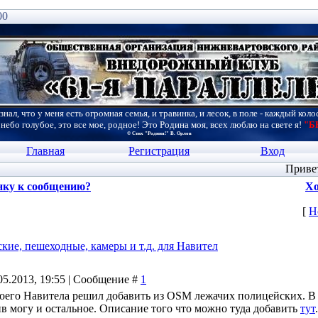
00
знал, что у меня есть огромная семья, и травинка, и лесок, в поле - каждый коло
 небо голубое, это все мое, родное! Это Родина моя, всех люблю на свете я!
"Б
© Стих "Родина!" В. Орлов
Главная
Регистрация
Вход
Приве
нку к сообщению?
Хо
[
Н
кие, пешеходные, камеры и т.д. для Навител
05.2013, 19:55 | Сообщение #
1
воего Навитела решил добавить из OSM лежачих полицейских. В
 могу и остальное. Описание того что можно туда добавить
тут
.