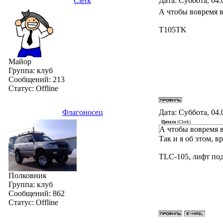
Clerk
Дата: Суббота, 04.
А чтобы вовремя в
T105TK
Майор
Группа: клуб
Сообщений:
213
Статус:
Offline
Флагоносец
Дата: Суббота, 04.
Цитата
(
Clerk
)
А чтобы вовремя в
Так и я об этом, 
TLC-105, лифт под
Полковник
Группа: клуб
Сообщений:
862
Статус:
Offline