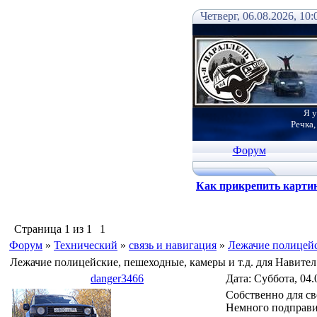
Четверг, 06.08.2026, 10:
Я у
Речка,
Форум
Как прикрепить карти
Страница
1
из
1
1
Форум
»
Технический
»
связь и навигация
»
Лежачие полицейс
Лежачие полицейские, пешеходные, камеры и т.д. для Навител
danger3466
Дата: Суббота, 04.
Собственно для с
Немного подправив