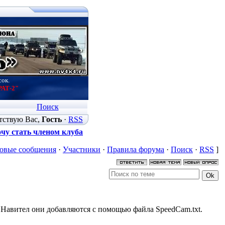
сок.
РАТ-2"
Поиск
тствую Вас
,
Гость
·
RSS
чу стать членом клуба
овые сообщения
·
Участники
·
Правила форума
·
Поиск
·
RSS
]
 Навител они добавляются с помощью файла SpeedCam.txt.