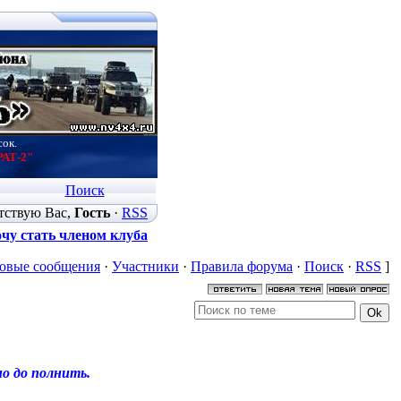
сок.
РАТ-2"
Поиск
тствую Вас
,
Гость
·
RSS
чу стать членом клуба
овые сообщения
·
Участники
·
Правила форума
·
Поиск
·
RSS
]
о до полнить.