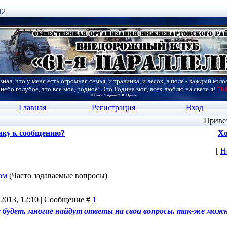
42
знал, что у меня есть огромная семья, и травинка, и лесок, в поле - каждый коло
 небо голубое, это все мое, родное! Это Родина моя, всех люблю на свете я!
"Б
© Стих "Родина!" В. Орлов
Главная
Регистрация
Вход
Приве
нку к сообщению?
Хо
[
Н
ам
(Часто задаваемые вопросы)
.2013, 12:10 | Сообщение #
1
будет, многие найдут ответы на свои вопросы. так-же можн