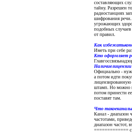
составляющих слу
тайну. Разрешен 
радиостанциях зап
шифрования речи. 
угрожающих здор
подобных случаев 
от правил.
Как избежатькон
Иметь при себе ра
Кто офоpмляет p
Главгоссвязьнадзо
Hаличиелицензии 
Официально - нуж
а потом идти поку
лицензированную ф
штамп. Но можно к
потом принести ее
поставят там.
Что такоеканалы
Канал - диапазон
частотами, привед
диапазон частот, 
============= с