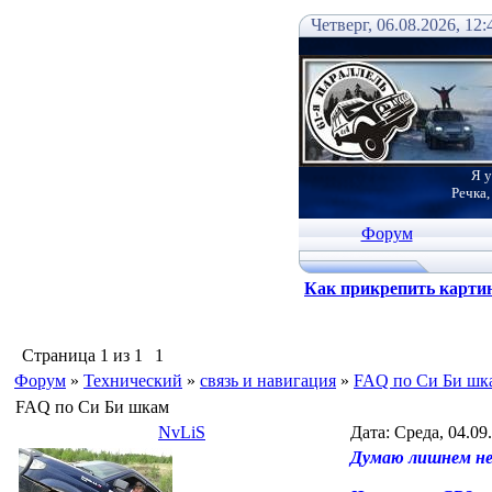
Четверг, 06.08.2026, 12:
Я у
Речка,
Форум
Как прикрепить карти
Страница
1
из
1
1
Форум
»
Технический
»
связь и навигация
»
FAQ по Си Би шк
FAQ по Си Би шкам
NvLiS
Дата: Среда, 04.09
Думаю лишнем не 