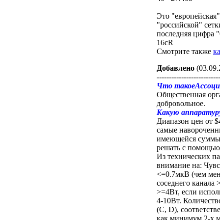
Это "европейская"
"российской" сетк
последняя цифра "0
16cR
Смотрите также
к
Добавлено
(03.09.
-------------------------
Что такоеАссоци
Общественная орг
добровольное.
Какую аппаратуру
Диапазон цен от $
самые навороченны
имеющейся суммы д
решать с помощью
Из технических па
внимание на: Чувс
<=0.7мкВ (чем ме
соседнего канала
>=4Вт, если испол
4-10Вт. Количеств
(C, D), соответст
как минимум 2-х 