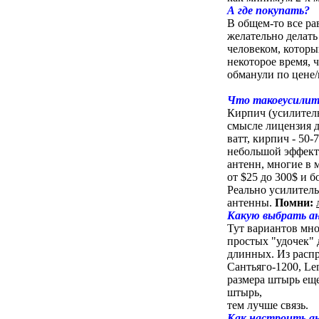
А где покупать?
В общем-то все ра
желательно делать
человеком, которы
некоторое время, 
обманули по цене/
Что такоеусилите
Кирпич (усилитель
смысле лицензия д
ватт, кирпич - 50-
небольшой эффект
антенн, многие в 
от $25 до 300$ и 
Реально усилител
антенны.
Помни:
Какую выбрать а
Тут вариантов мн
простых "удочек" 
длинных. Из расп
Сантьяго-1200, Le
размера штырь еще
штырь,
тем лучше связь.
Как настроить а