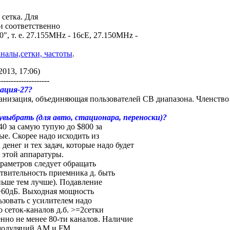
 сетка. Для
и соответственно
", т. е. 27.155MHz - 16cE, 27.150MHz -
аналы,сетки, частоты
.
2013, 17:06)
--------------------
ация-27?
анизация, объединяющая пользователей CB диапазона. Членство
выбрать (для авто, стационара, переноски)?
40 за самую тупую до $800 за
е. Скорее надо исходить из
енег и тех задач, которые надо будет
 этой аппаратуры.
раметров следует обращать
твительность приемника д. быть
ньше тем лучше). Подавление
 >60дБ. Выходная мощность
ьзовать с усилителем надо
о сеток-каналов д.б. >=2сетки
венно не менее 80-ти каналов. Hаличие
модуляций AM и FM.