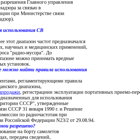
 разрешения Главного управления
надзора за связью в
ации при Министерстве связи
адзор).
ля использования CB
ее этот диапазон частот предназначался
, научных и медицинских применений,
броса "радио-мусора". До
иапазоне можно принимать вредные
ых установок.
е можно найти правила использования
ентами, регламентирующими правила
анского диапазона,
а
продажи
, регистрациии эксплуатации портативных приемо-пе
едназначенных для использования
рритории СССР", утвержденные
зи СССР 31 января 1990 г. и Решение
комиссии по радиочастотам при
и Российской Федерации N23/2 от 29.08.94.
енои разрешено?
ование на борту самолетов
дах, передача сведений,