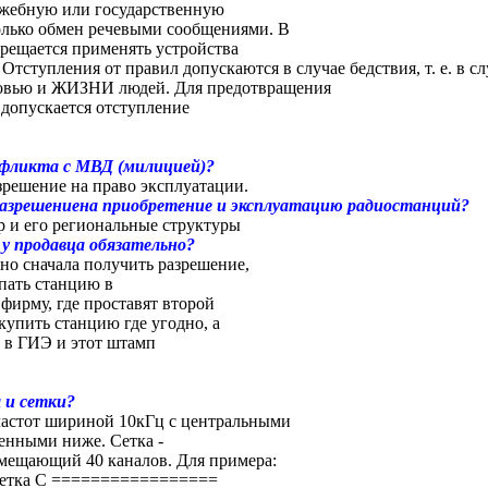
жебную или государственную
только обмен речевыми сообщениями. В
рещается применять устройства
Отступления от правил допускаются в случае бедствия, т. е. в сл
овью и ЖИЗНИ людей. Для предотвращения
допускается отступление
фликта с МВД (милицией)?
зрешение на право эксплуатации.
азpешениена пpиобpетение и эксплуатацию pадиостанций?
р и его региональные структуры
у продавца обязательно?
но сначала получить разрешение,
пать станцию в
ирму, где проставят второй
упить станцию где угодно, а
 в ГИЭ и этот штамп
 и сетки?
 частот шириной 10кГц с центральными
енными ниже. Сетка -
вмещающий 40 каналов. Для примера:
етка С =================