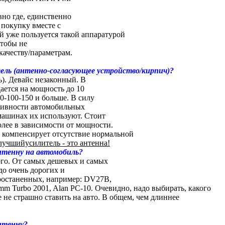
вно где, единственно
 покупку вместе с
й уже пользуется такой аппаратурой
чтобы не
качеству/параметрам.
ль (антенно-согласующее устройство/киpпич)?
). Девайс незаконный. В
ается на мощность до 10
70-100-150 и больше. В силу
ивности автомобильных
машинах их используют. Стоит
более в зависимости от мощности.
ь компенсирует отсутствие нормальной
лучшийусилитель - это антенна!
нтенну на автомобиль?
ого. От самых дешевых и самых
до очень дорогих и
ростаненных, например: DV27B,
mm Turbo 2001, Alan PC-10. Очевидно, надо выбирать, какого
 не страшно ставить на авто. В общем, чем длиннее
нтенну?