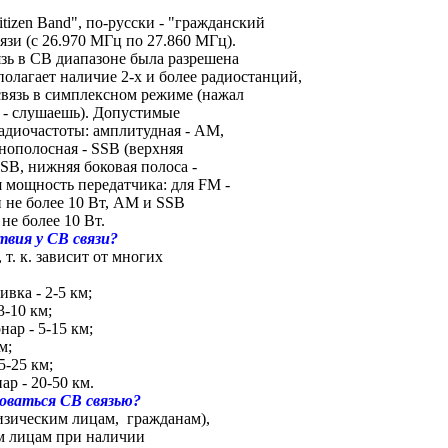
tizen Band", по-pусски - "гражданский
язи (с 26.970 МГц по 27.860 МГц).
зь в CB диапазоне была разрешена
дполагает наличие 2-х и более радиостанций,
вязь в симплексном режиме (нажал
л - слушаешь). Допустимые
адиочастоты: амплитудная - AМ,
днополосная - SSB (верхняя
USB, нижняя боковая полоса -
 мощность передатчика: для FM -
 не более 10 Вт, АМ и SSB
не более 10 Вт.
твия у CB связи?
т. к. зависит от многих
вка - 2-5 км;
3-10 км;
аp - 5-15 км;
м;
5-25 км;
аp - 20-50 км.
оваться CB связью?
изическим лицам, гражданам),
м лицам при наличии