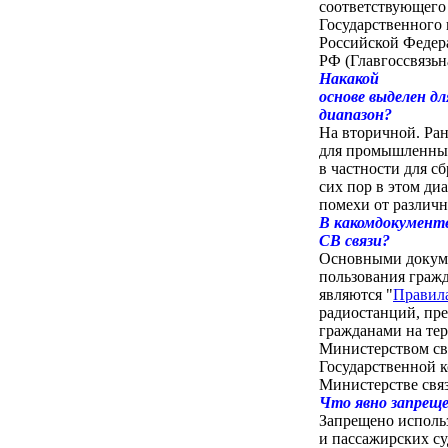
соответствующего
Государственного 
Российской Федер
РФ (Главгоссвязьн
Накакой
основе выделен д
диапазон?
На вторичной. Ран
для промышленных
в частности для с
сих пор в этом д
помехи от различн
В какомдокумент
CB связи?
Основными докум
пользования гражд
являются "
Правил
радиостанций, пр
гражданами на те
Министерством свя
Государственной 
Министерстве связ
Что явно запрещ
Запрещено использ
и пассажирских су