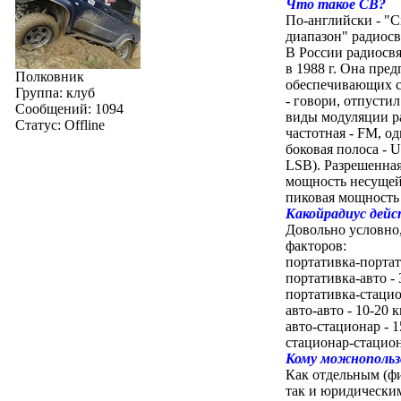
Что такое CB?
По-английски - "Ci
диапазон" радиосв
В России радиосвя
в 1988 г. Она пре
Полковник
обеспечивающих с
Группа: клуб
- говори, отпусти
Сообщений:
1094
виды модуляции р
Статус:
Offline
частотная - FМ, о
боковая полоса - 
LSB). Разрешенная
мощность несущей
пиковая мощность 
Какойрадиус дейс
Довольно условно, 
факторов:
портативка-портати
портативка-авто - 
портативка-стацион
авто-авто - 10-20 к
авто-стационаp - 1
стационаp-стацион
Кому можнопольз
Как отдельным (ф
так и юридически