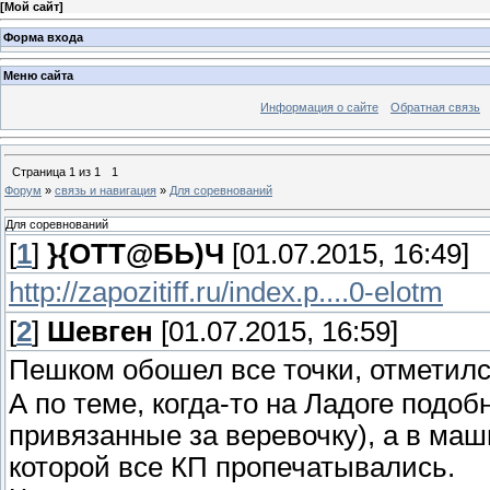
[
Мой сайт
]
Форма входа
Меню сайта
Информация о сайте
Обратная связь
Страница
1
из
1
1
Форум
»
связь и навигация
»
Для соревнований
Для соревнований
[
1
]
}{ОТТ@БЬ)Ч
[01.07.2015, 16:49]
http://zapozitiff.ru/index.p....0-elotm
[
2
]
Шевген
[01.07.2015, 16:59]
Пешком обошел все точки, отметилс
А по теме, когда-то на Ладоге подо
привязанные за веревочку), а в ма
которой все КП пропечатывались.