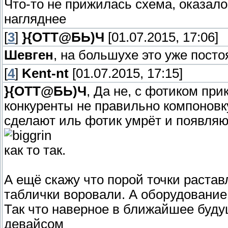
Что-то не прижилась схема, оказал
нагляднее
[
3
]
}{ОТТ@БЬ)Ч
[01.07.2015, 17:06]
Шевген
, на большухе это уже пост
[
4
]
Kent-nt
[01.07.2015, 17:15]
}{ОТТ@БЬ)Ч
, Да не, с фотиком при
конкуренты не правильно компоновк
сделают иль фотик умрёт и появля
как то так.
А ещё скажу что порой точки растав
таблички воровали. А оборудование 
Так что наверное в ближайшее буду
девайсом