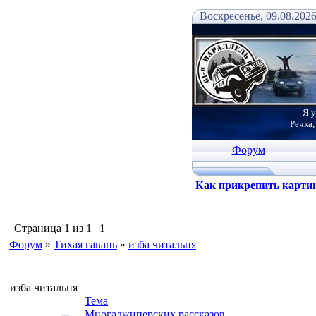
Воскресенье, 09.08.2026
Я у
Речка,
Форум
Как прикрепить карти
Страница
1
из
1
1
Форум
»
Тихая гавань
»
изба читальня
изба читальня
Тема
Многаджиперских рассказов