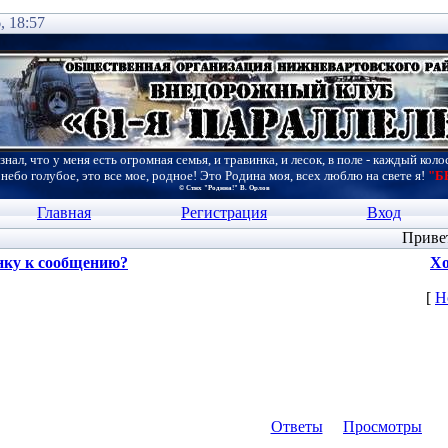
, 18:57
знал, что у меня есть огромная семья, и травинка, и лесок, в поле - каждый коло
 небо голубое, это все мое, родное! Это Родина моя, всех люблю на свете я!
"Б
© Стих "Родина!" В. Орлов
Главная
Регистрация
Вход
Приве
нку к сообщению?
Хо
[
Н
Ответы
Просмотры