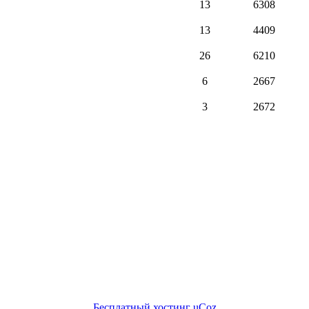
13
6308
13
4409
26
6210
6
2667
3
2672
Бесплатный хостинг
uCoz