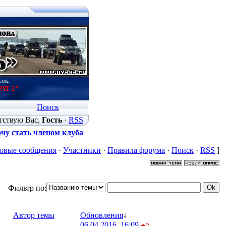
сок.
РАТ-2"
Поиск
тствую Вас
,
Гость
·
RSS
чу стать членом клуба
овые сообщения
·
Участники
·
Правила форума
·
Поиск
·
RSS
]
Фильтр по:
Автор темы
Обновления
↓
06.04.2016, 16:09