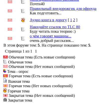
Почти40
Правильный внедорожгик для офроуда
Как подготовить...
Аудио книга в дорогу
[
1
2
]
Накидайте ссылок по TLC 80
Буду читать пока теорию :)
о чём говорят машины...
очень добрый рассказик...
В этом форуме тем:
5
. На странице показано тем:
5
.
Страница
1
из
1
1
Обычная тема (Есть новые сообщения)
Обычная тема
Обычная тема (Нет новых сообщений)
Тема - опрос
Горячая тема (Есть новые сообщения)
Важная тема
Горячая тема (Нет новых сообщений)
Горячая тема
Закрытая тема (Нет новых сообщений)
Закрытая тема