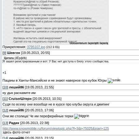
Прикрепления:
3795107.jpg
(212.9 Kb)
[
9
]
Шевген
[19.05.2013, 20:55]
Цитата
(
4ЁрфИк
)
Я зашел регистрированным и вот: У Вас нет доступа к блогу этого сообщества.
+1
Пацаны в Ханты-Мансийске и не знают наверное про кубок Югры
[
10
]
леший86
[19.05.2013, 21:55]
ну дык раскажите им
[
11
]
СruiserШтерн
[20.05.2013, 10:31]
Судя по всему они воообще не в курсе про клубы округа и джипинг
[
12
]
леший86
[20.05.2013, 17:06]
Они же столица! Че им переферийные терки
[
13
]
Радик
[20.05.2013, 22:38]
http://www.snowmobile.ru/forum/viewtopic.php?f=3&t=75025&start=125
здесь фото отчет
[
14
]
леший86
[20.05.2013, 23:15]