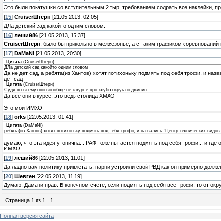
Это были покатушки со вступительным 2 тыр, требованием содрать все наклейки, пр
[
15
]
СruiserШтерн
[21.05.2013, 02:05]
ДЛа детский сад какойто одним словом.
[
16
]
леший86
[21.05.2013, 15:37]
СruiserШтерн
, было бы прикольно в межсезонье, а с таким графиком соревнований 
[
17
]
DaMaNi
[21.05.2013, 20:30]
Цитата
(
СruiserШтерн
)
ДЛа детский сад какойто одним словом
Да не дет сад, а ребята(из Хантов) хотят потихоньку подмять под себя трофи, и на
дет сад
Цитата
(
СruiserШтерн
)
Судя по всему они воообще не в курсе про клубы округа и джипинг
Да все они в курсе, это ведь столица ХМАО
Это мои ИМХО
[
18
]
orks
[22.05.2013, 01:41]
Цитата
(
DaMaNi
)
ребята(из Хантов) хотят потихоньку подмять под себя трофи, и назвались "Центр технических видов
думаю, что эта идея утопична... РАФ тоже пытается подмять под себя трофи... и где о
ИМХО.
[
19
]
леший86
[22.05.2013, 11:01]
Да ладно вам политику приплетать, парни устроили свой РВД как он примерно должен
[
20
]
Шевген
[22.05.2013, 11:19]
Думаю, Дамани прав. В конечном счете, если подмять под себя все трофи, то от ок
Страница
1
из
1
1
Полная версия сайта