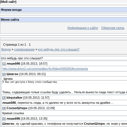
[
Мой сайт
]
Форма входа
Меню сайта
Информация о сайте
Обратная связь
Страница
1
из
1
1
Форум
»
соревнования
»
кто нибудь про это слышал?
кто нибудь про это слышал?
[
1
]
леший86
[18.05.2013, 18:57]
http://www.drive2.ru/communities/4x4/blog/495005/#comments
[
2
]
Шевген
[19.05.2013, 09:21]
Цитата
У Вас нет доступа к блогу этого сообщества.
Темы, содержащие голые ссылки буду удалять... Нельзя вынести сюда текст оттуда 
[
3
]
bbqstalker
[19.05.2013, 11:57]
леший86
, перепость сюда, а то далеко не у всех есть аккаунты на драйве....
[
4
]
СruiserШтерн
[19.05.2013, 12:09]
Кривая ссылка
[
5
]
леший86
[19.05.2013, 13:35]
Шевген
, ну сделай красиво, с телефона не получается
СruiserШтерн
, не знаю у ме