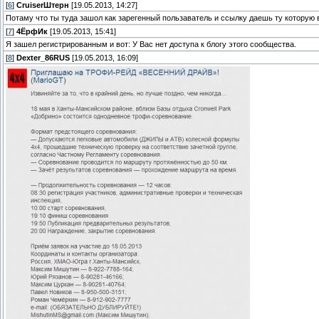
[
6
]
СruiserШтерн
[19.05.2013, 14:27]
Потаму что ты туда зашол как зарегенный пользаватель и ссылку даешь ту которую
[
7
]
4ЁрфИк
[19.05.2013, 15:41]
Я зашел регистрированным и вот: У Вас нет доступа к блогу этого сообщества.
[
8
]
Dexter_86RUS
[19.05.2013, 16:09]