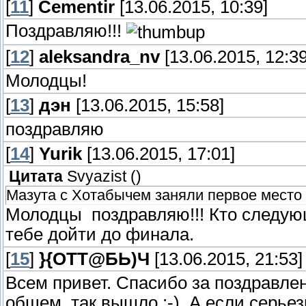
[
11
]
Cementir
[13.06.2015, 10:39]
Поздравляю!!!
[
12
]
aleksandra_nv
[13.06.2015, 12:39
Молодцы!
[
13
]
дэн
[13.06.2015, 15:58]
поздравляю
[
14
]
Yurik
[13.06.2015, 17:01]
Цитата
Svyazist
(
)
Мазута с Хотабычем заняли первое место
Молодцы поздравляю!!! Кто следую
тебе дойти до финала.
[
15
]
}{ОТТ@БЬ)Ч
[13.06.2015, 21:53]
Всем привет. Спасибо за поздравлени
общем, так вышло :-). А если серьез