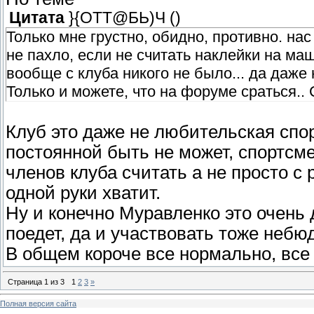
Цитата
}{ОТТ@БЬ)Ч
(
)
Только мне грустно, обидно, противно. нас
не пахло, если не считать наклейки на ма
вообще с клуба никого не было... да даже н
Только и можете, что на форуме сраться.. 
Клуб это даже не любительская спо
постоянной быть не может, спортсме
членов клуба считать а не просто с
одной руки хватит.
Ну и конечно Муравленко это очень 
поедет, да и участвовать тоже небю
В общем короче все нормально, все 
Страница
1
из
3
1
2
3
»
Полная версия сайта