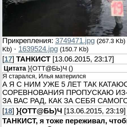
Прикрепления:
3749471.jpg
(267.3 Kb)
·
1639524.jpg
Kb)
(150.7 Kb)
[
17
]
ТАНКИСТ
[13.06.2015, 23:17]
Цитата
}{ОТТ@БЬ)Ч
(
)
Я старался, Илья матерился
А Я С НИМ УЖЕ 5 ЛЕТ ТАК КАТАЮ
СОРЕВНОВАНИЯ ПРОПУСКАЮ ИЗ-З
ЗА ВАС РАД, КАК ЗА СЕБЯ САМОГ
[
18
]
}{ОТТ@БЬ)Ч
[13.06.2015, 23:19]
ТАНКИСТ, я тоже переживал, что