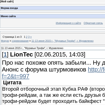
[
Мой сайт
]
Форма входа
Меню сайта
Информация о сайте
Обратная связь
Страница
1
из
3
1
2
3
»
Форум
»
соревнования
»
11-13 июня 2015 г., "Муравьи-Трофи", г. Муравленко
11-13 июня 2015 г., "Муравьи-Трофи", г. Муравленко
[
1
]
LionTec
[02.06.2015, 14:03]
Про нас похоже опять забыли... Ну д
Анонс с форума штурмовиков
http:/
f=2&t=997
Цитата
Второй отборочный этап Кубка РАФ (второ
трофи-рейдам, а так же если есть друзья
трофи-рейдом будет проходить байкфест "б