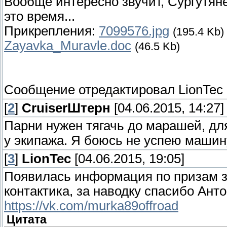
Вообще интересно звучит, Сургутяне
это время...
Прикрепления:
7099576.jpg
(195.4 Kb)
Zayavka_Muravle.doc
(46.5 Kb)
Сообщение отредактировал
LionTec
[
2
]
СruiserШтерн
[04.06.2015, 14:27]
Парни нужен тягачь до марашей, дл
у экипажа. Я боюсь не успею машин
[
3
]
LionTec
[04.06.2015, 19:05]
Появилась информация по призам 
контактика, за наводку спасибо Ант
https://vk.com/murka89offroad
Цитата