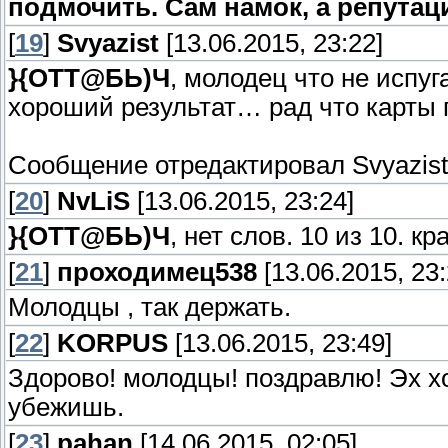
подмочить. Сам намок, а репутация
[
19
]
Svyazist
[13.06.2015, 23:22]
}{ОТТ@БЬ)Ч
, молодец что не испуг
хороший результат… рад что карты п
Сообщение отредактировал
Svyazist
[
20
]
NvLiS
[13.06.2015, 23:24]
}{ОТТ@БЬ)Ч
, нет слов. 10 из 10. к
[
21
]
проходимец538
[13.06.2015, 23:
Молодцы , так держать.
[
22
]
KORPUS
[13.06.2015, 23:49]
Здорово! молодцы! поздравлю! Эх хо
убежишь.
[
23
]
pahan
[14.06.2015, 02:05]