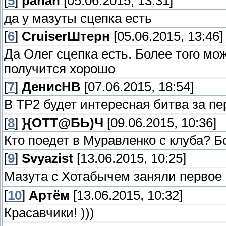
[
5
]
pahan
[05.06.2015, 13:31]
да у мазуты сцепка есть
[
6
]
СruiserШтерн
[05.06.2015, 13:46]
Да Олег сцепка есть. Более того мо
получится хорошо
[
7
]
ДенисНВ
[07.06.2015, 18:54]
В ТР2 будет интересная битва за пер
[
8
]
}{ОТТ@БЬ)Ч
[09.06.2015, 10:36]
Кто поедет в Муравленко с клуба? Б
[
9
]
Svyazist
[13.06.2015, 10:25]
Мазута с Хотабычем заняли первое
[
10
]
Артём
[13.06.2015, 10:32]
Красавчики! )))