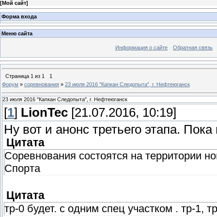
[
Мой сайт
]
Форма входа
Меню сайта
Информация о сайте
Обратная связь
Страница
1
из
1
1
Форум
»
соревнования
»
23 июля 2016 "Капкан Следопыта", г. Нефтеюганск
23 июля 2016 "Капкан Следопыта", г. Нефтеюганск
[
1
]
LionTec
[21.07.2016, 10:19]
Ну вот и анонс третьего этапа. Пока
Цитата
Соревнования состоятся на территории но
Спорта
Цитата
тр-0 будет. с одним спец участком . тр-1, т