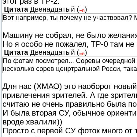
этот раз в ТР-2.
Цитата
Двенадцатый
(
)
Вот например, ты почему не участвовал? М
Машину не собрал, не было желания
Но я особо не пожалел, ТР-0 там не
Цитата
Двенадцатый
(
)
По фотам посмотрел... Соревы очередной 
несколько сорев ценртральной Росси, такая
Для нас (ХМАО) это наоборот новый
привлечения зрителей. А где зрители
считаю не очень правильно была по
И была вторая СУ, обычное ориенти
вроде хвалили))
Просто с первой СУ фоток много от 