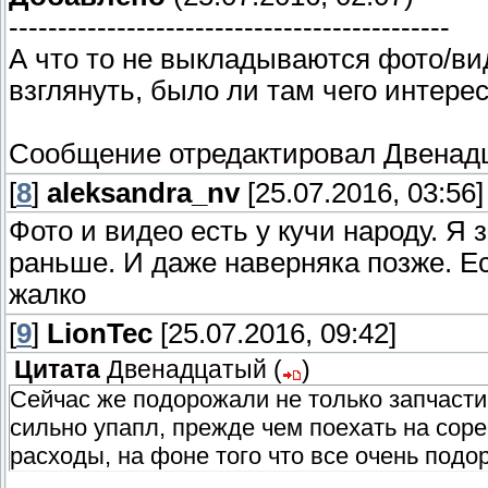
---------------------------------------------
А что то не выкладываются фото/ви
взглянуть, было ли там чего интере
Сообщение отредактировал
Двенад
[
8
]
aleksandra_nv
[25.07.2016, 03:56]
Фото и видео есть у кучи народу. Я 
раньше. И даже наверняка позже. Ес
жалко
[
9
]
LionTec
[25.07.2016, 09:42]
Цитата
Двенадцатый
(
)
Сейчас же подорожали не только запчасти,
сильно упапл, прежде чем поехать на соре
расходы, на фоне того что все очень подо