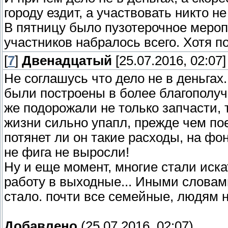
городу ездит, а участвовать никто не 
В пятницу было пузотерочное меропр
участников набралось всего. Хотя по
[
7
]
Двенадцатый
[25.07.2016, 02:07]
Не соглашусь что дело не в деньгах
были построены в более благополуч
же подорожали не только запчасти, 
жизни сильно упапл, прежде чем по
потянет ли он такие расходы, на фо
не фига не выросли!
Ну и еще момент, многие стали иска
работу в выходные... Иными словам
стало. почти все семейные, людям н
Добавлено
(25.07.2016, 02:07)