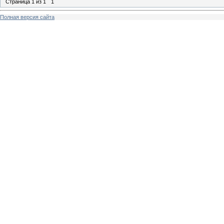
Страница
1
из
1
1
Полная версия сайта