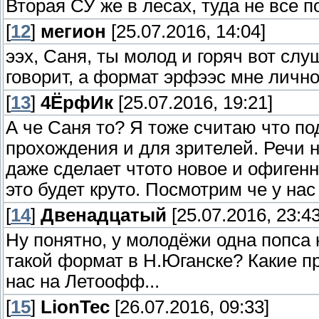
Вторая СУ же в лесах, туда не все п
[
12
]
мегион
[25.07.2016, 14:04]
ээх, Саня, ты молод и горяч вот слу
говорит, а формат эрфээс мне лично
[
13
]
4ЁрфИк
[25.07.2016, 19:21]
А че Саня то? Я тоже считаю что п
прохождения и для зрителей. Речи 
даже сделает чтото новое и офиген
это будет круто. Посмотрим че у нас
[
14
]
Двенадцатый
[25.07.2016, 23:43
Ну понятно, у молодёжи одна попса 
такой формат в Н.Юганске? Какие п
нас на Летоофф...
[
15
]
LionTec
[26.07.2016, 09:33]