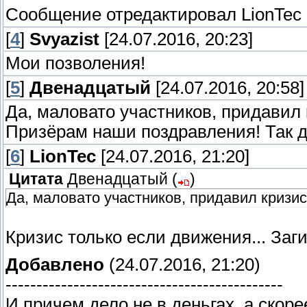
Сообщение отредактировал
LionTec
[
4
]
Svyazist
[24.07.2016, 20:23]
Мои позволения!
[
5
]
Двенадцатый
[24.07.2016, 20:58]
Да, маловато участников, придавил к
Призёрам наши поздравления! Так д
[
6
]
LionTec
[24.07.2016, 21:20]
Цитата
Двенадцатый
(
)
Да, маловато участников, придавил кризис.
Кризис только если движения... Заги
Добавлено
(24.07.2016, 21:20)
---------------------------------------------
И причем дело не в деньгах, а скор