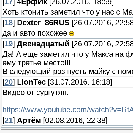
[
17
]
4ЁрфИк
[26.07.2016, 18:59]
Хоть ктонить заметил что у нас с М
[
18
]
Dexter_86RUS
[26.07.2016, 22:58
да и авто похожее
[
19
]
Двенадцатый
[26.07.2016, 22:58
Да! А еще заметил что у Макса на ф
ему третье место!!!
В следующий раз пусть майку с номе
[
20
]
LionTec
[31.07.2016, 16:18]
Видео от сургутян.
https://www.youtube.com/watch?v=R
[
21
]
Артём
[02.08.2016, 22:38]