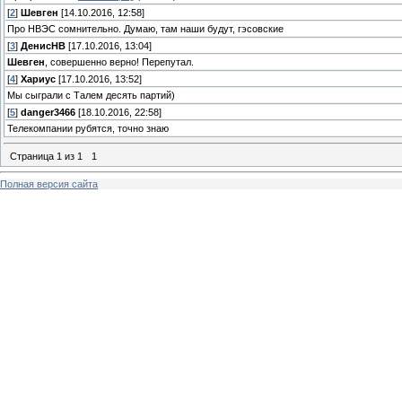
[
2
]
Шевген
[14.10.2016, 12:58]
Про НВЭС сомнительно. Думаю, там наши будут, гэсовские
[
3
]
ДенисНВ
[17.10.2016, 13:04]
Шевген
, совершенно верно! Перепутал.
[
4
]
Хариус
[17.10.2016, 13:52]
Мы сыграли с Талем десять партий)
[
5
]
danger3466
[18.10.2016, 22:58]
Телекомпании рубятся, точно знаю
Страница
1
из
1
1
Полная версия сайта