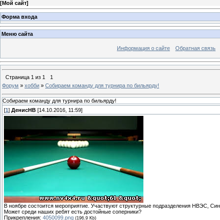
[
Мой сайт
]
Форма входа
Меню сайта
Информация о сайте
Обратная связь
Страница
1
из
1
1
Форум
»
хобби
»
Собираем команду для турнира по бильярду!
Собираем команду для турнира по бильярду!
[
1
]
ДенисНВ
[14.10.2016, 11:59]
В ноябре состоится мероприятие. Участвуют структурные подразделения НВЭС, Синт
Может среди наших ребят есть достойные соперники?
Прикрепления:
4050099.png
(196.9 Kb)